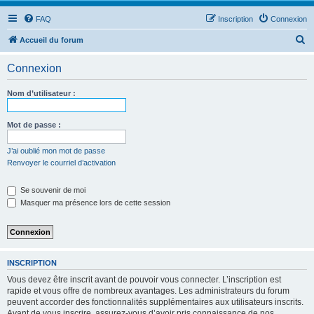
FAQ
Inscription
Connexion
R
Accueil du forum
e
Connexion
c
h
Nom d’utilisateur :
e
r
Mot de passe :
c
J’ai oublié mon mot de passe
h
Renvoyer le courriel d’activation
e
Se souvenir de moi
r
Masquer ma présence lors de cette session
INSCRIPTION
Vous devez être inscrit avant de pouvoir vous connecter. L’inscription est
rapide et vous offre de nombreux avantages. Les administrateurs du forum
peuvent accorder des fonctionnalités supplémentaires aux utilisateurs inscrits.
Avant de vous inscrire, assurez-vous d’avoir pris connaissance de nos