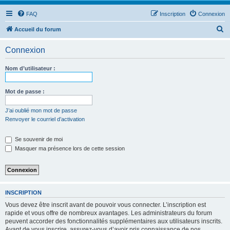
FAQ
Inscription
Connexion
R
Accueil du forum
e
Connexion
c
h
Nom d’utilisateur :
e
r
Mot de passe :
c
J’ai oublié mon mot de passe
h
Renvoyer le courriel d’activation
e
Se souvenir de moi
r
Masquer ma présence lors de cette session
INSCRIPTION
Vous devez être inscrit avant de pouvoir vous connecter. L’inscription est
rapide et vous offre de nombreux avantages. Les administrateurs du forum
peuvent accorder des fonctionnalités supplémentaires aux utilisateurs inscrits.
Avant de vous inscrire, assurez-vous d’avoir pris connaissance de nos