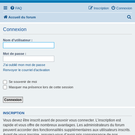
FAQ
Inscription
Connexion
R
Accueil du forum
e
Connexion
c
h
Nom d’utilisateur :
e
r
Mot de passe :
c
J’ai oublié mon mot de passe
h
Renvoyer le courriel d’activation
e
Se souvenir de moi
r
Masquer ma présence lors de cette session
INSCRIPTION
Vous devez être inscrit avant de pouvoir vous connecter. L’inscription est
rapide et vous offre de nombreux avantages. Les administrateurs du forum
peuvent accorder des fonctionnalités supplémentaires aux utilisateurs inscrits.
Avant de vous inscrire, assurez-vous d’avoir pris connaissance de nos