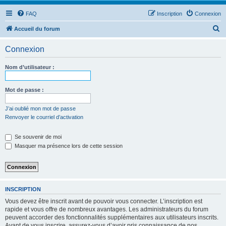
FAQ
Inscription
Connexion
R
Accueil du forum
e
Connexion
c
h
Nom d’utilisateur :
e
r
Mot de passe :
c
J’ai oublié mon mot de passe
h
Renvoyer le courriel d’activation
e
Se souvenir de moi
r
Masquer ma présence lors de cette session
INSCRIPTION
Vous devez être inscrit avant de pouvoir vous connecter. L’inscription est
rapide et vous offre de nombreux avantages. Les administrateurs du forum
peuvent accorder des fonctionnalités supplémentaires aux utilisateurs inscrits.
Avant de vous inscrire, assurez-vous d’avoir pris connaissance de nos