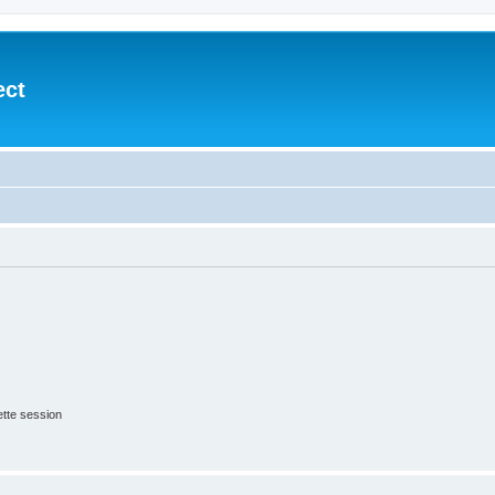
ect
tte session