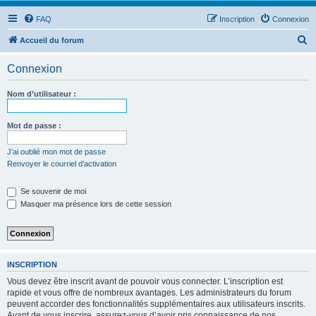
FAQ
Inscription
Connexion
R
Accueil du forum
e
Connexion
c
h
Nom d’utilisateur :
e
r
Mot de passe :
c
J’ai oublié mon mot de passe
h
Renvoyer le courriel d’activation
e
Se souvenir de moi
r
Masquer ma présence lors de cette session
INSCRIPTION
Vous devez être inscrit avant de pouvoir vous connecter. L’inscription est
rapide et vous offre de nombreux avantages. Les administrateurs du forum
peuvent accorder des fonctionnalités supplémentaires aux utilisateurs inscrits.
Avant de vous inscrire, assurez-vous d’avoir pris connaissance de nos