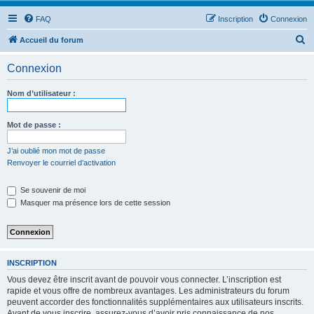
FAQ
Inscription
Connexion
R
Accueil du forum
e
Connexion
c
h
Nom d’utilisateur :
e
r
Mot de passe :
c
J’ai oublié mon mot de passe
h
Renvoyer le courriel d’activation
e
Se souvenir de moi
r
Masquer ma présence lors de cette session
INSCRIPTION
Vous devez être inscrit avant de pouvoir vous connecter. L’inscription est
rapide et vous offre de nombreux avantages. Les administrateurs du forum
peuvent accorder des fonctionnalités supplémentaires aux utilisateurs inscrits.
Avant de vous inscrire, assurez-vous d’avoir pris connaissance de nos