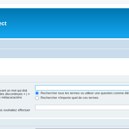
ect
evant un mot qui doit
Rechercher tous les termes ou utiliser une question comme él
les discontinues « | »
me métacaractère
Rechercher n’importe quel de ces termes
us souhaitez effectuer