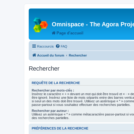
Omnispace - The Agora Proj
Page d'accueil
Raccourcis
FAQ
Accueil du forum
Rechercher
Rechercher
REQUÊTE DE LA RECHERCHE
Rechercher par mots-clés :
Insérez le caractère « + » devant un mot qui doit être trouvé et « - » d
être ignoré. Insérez une liste de mots séparés entre des barres vertica
si seul un des mots doit être trouvé. Utilisez un astérisque « * » com
passe-partout si vous souhaitez effectuer des recherches partielles.
Rechercher par auteur :
Utilisez un astérisque « * » comme métacaractère passe-partout si vo
des recherches partielles.
PRÉFÉRENCES DE LA RECHERCHE