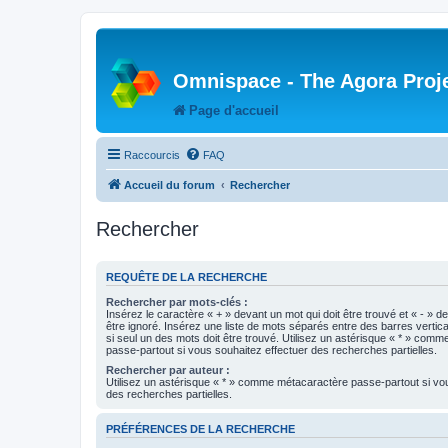
Omnispace - The Agora Proj
Page d'accueil
Raccourcis
FAQ
Accueil du forum
Rechercher
Rechercher
REQUÊTE DE LA RECHERCHE
Rechercher par mots-clés :
Insérez le caractère « + » devant un mot qui doit être trouvé et « - » d
être ignoré. Insérez une liste de mots séparés entre des barres vertica
si seul un des mots doit être trouvé. Utilisez un astérisque « * » com
passe-partout si vous souhaitez effectuer des recherches partielles.
Rechercher par auteur :
Utilisez un astérisque « * » comme métacaractère passe-partout si vo
des recherches partielles.
PRÉFÉRENCES DE LA RECHERCHE