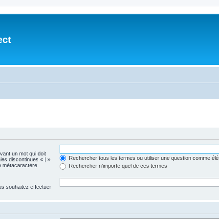
ect
evant un mot qui doit
Rechercher tous les termes ou utiliser une question comme él
les discontinues « | »
me métacaractère
Rechercher n’importe quel de ces termes
us souhaitez effectuer