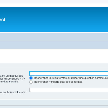
ect
evant un mot qui doit
Rechercher tous les termes ou utiliser une question comme él
les discontinues « | »
me métacaractère
Rechercher n’importe quel de ces termes
us souhaitez effectuer