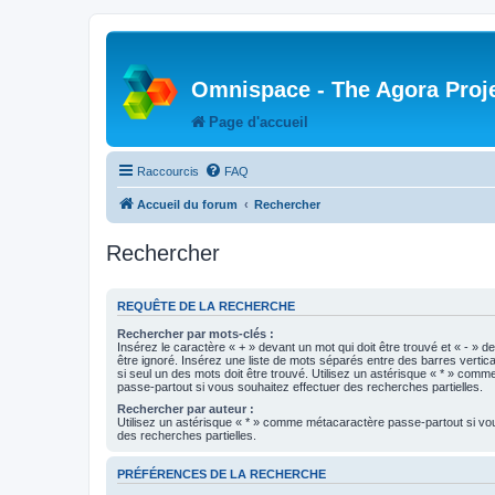
Omnispace - The Agora Proj
Page d'accueil
Raccourcis
FAQ
Accueil du forum
Rechercher
Rechercher
REQUÊTE DE LA RECHERCHE
Rechercher par mots-clés :
Insérez le caractère « + » devant un mot qui doit être trouvé et « - » d
être ignoré. Insérez une liste de mots séparés entre des barres vertica
si seul un des mots doit être trouvé. Utilisez un astérisque « * » com
passe-partout si vous souhaitez effectuer des recherches partielles.
Rechercher par auteur :
Utilisez un astérisque « * » comme métacaractère passe-partout si vo
des recherches partielles.
PRÉFÉRENCES DE LA RECHERCHE