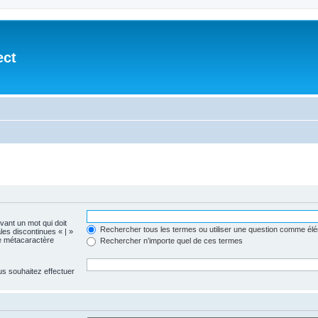
ect
evant un mot qui doit
Rechercher tous les termes ou utiliser une question comme él
les discontinues « | »
me métacaractère
Rechercher n’importe quel de ces termes
us souhaitez effectuer