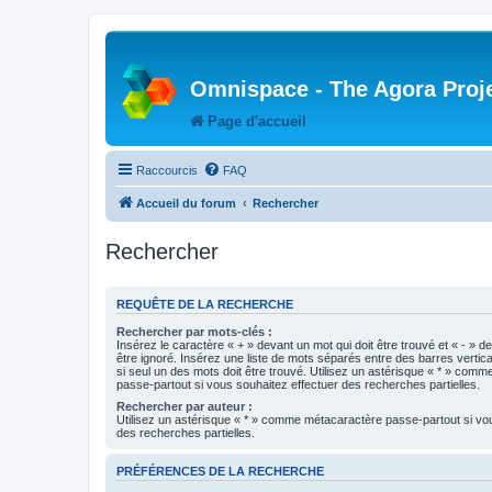
Omnispace - The Agora Proj
Page d'accueil
Raccourcis
FAQ
Accueil du forum
Rechercher
Rechercher
REQUÊTE DE LA RECHERCHE
Rechercher par mots-clés :
Insérez le caractère « + » devant un mot qui doit être trouvé et « - » d
être ignoré. Insérez une liste de mots séparés entre des barres vertica
si seul un des mots doit être trouvé. Utilisez un astérisque « * » com
passe-partout si vous souhaitez effectuer des recherches partielles.
Rechercher par auteur :
Utilisez un astérisque « * » comme métacaractère passe-partout si vo
des recherches partielles.
PRÉFÉRENCES DE LA RECHERCHE