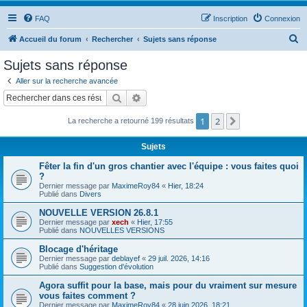
FAQ
Inscription
Connexion
R
Accueil du forum
Rechercher
Sujets sans réponse
e
Sujets sans réponse
c
Aller sur la recherche avancée
h
Rechercher
Recherche avancée
e
1
2
Suivant
La recherche a retourné 199 résultats
r
c
Sujets
h
Fêter la fin d'un gros chantier avec l'équipe : vous faites quoi
e
?
Dernier message par
MaximeRoy84
«
Hier, 18:24
r
Publié dans
Divers
NOUVELLE VERSION 26.8.1
Dernier message par
xech
«
Hier, 17:55
Publié dans
NOUVELLES VERSIONS
Blocage d'héritage
Dernier message par
deblayef
«
29 juil. 2026, 14:16
Publié dans
Suggestion d'évolution
Agora suffit pour la base, mais pour du vraiment sur mesure
vous faites comment ?
Dernier message par
MaximeRoy84
«
28 juin 2026, 18:21