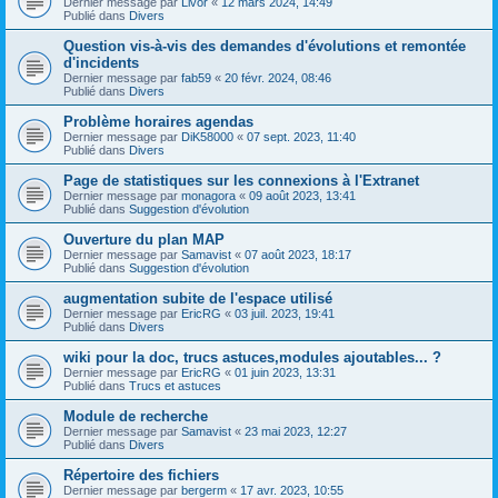
Dernier message par
Livor
«
12 mars 2024, 14:49
Publié dans
Divers
Question vis-à-vis des demandes d'évolutions et remontée
d'incidents
Dernier message par
fab59
«
20 févr. 2024, 08:46
Publié dans
Divers
Problème horaires agendas
Dernier message par
DiK58000
«
07 sept. 2023, 11:40
Publié dans
Divers
Page de statistiques sur les connexions à l'Extranet
Dernier message par
monagora
«
09 août 2023, 13:41
Publié dans
Suggestion d'évolution
Ouverture du plan MAP
Dernier message par
Samavist
«
07 août 2023, 18:17
Publié dans
Suggestion d'évolution
augmentation subite de l'espace utilisé
Dernier message par
EricRG
«
03 juil. 2023, 19:41
Publié dans
Divers
wiki pour la doc, trucs astuces,modules ajoutables... ?
Dernier message par
EricRG
«
01 juin 2023, 13:31
Publié dans
Trucs et astuces
Module de recherche
Dernier message par
Samavist
«
23 mai 2023, 12:27
Publié dans
Divers
Répertoire des fichiers
Dernier message par
bergerm
«
17 avr. 2023, 10:55