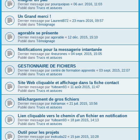
Dernier message par
pourquoipas
«
06 avr. 2016, 11:03
Publié dans
Trucs et astuces
Un Grand merci !
Dernier message par
LaurentB72
«
23 mars 2016, 09:57
Publié dans
Témoignage
agorable se présente
Dernier message par
agorable
«
12 déc. 2015, 15:10
Publié dans
Témoignage
Notifications pour la messagerie intantanée
Dernier message par
4neurones
«
04 sept. 2015, 15:05
Publié dans
Trucs et astuces
GESTIONNAIRE DE FICHIERS
Dernier message par
centre de formation apprentis
«
03 sept. 2015, 22:07
Publié dans
Trucs et astuces
Site Web cliquable et affichage dans la fiche contact
Dernier message par
Yulteam93
«
11 août 2015, 11:47
Publié dans
Trucs et astuces
téléchargement de gros fichiers
Dernier message par
indriamax
«
21 juil. 2015, 10:56
Publié dans
Trucs et astuces
Lien cliquable vers le chemin d'un fichier en notification
Dernier message par
Yulteam93
«
18 juin 2015, 14:13
Publié dans
Trucs et astuces
Outil pour les projets
Dernier message par
inokuda22
«
15 juin 2015, 10:28