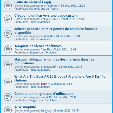
Faille de sécurité Log4j
Dernier message par
gmm-serveur
«
14 déc. 2021, 15:19
Publié dans
Paramétrage de l'Agora
Création d'un lien vers une page custom
Dernier message par
voxiw43775
«
27 sept. 2021, 02:43
Publié dans
Trucs et astuces
acheter pass sanitaire et permis de conduire francais
disponible
Dernier message par
ecrozierfr
«
24 août 2021, 19:34
Publié dans
Trucs et astuces
Template de tâches répétitives
Dernier message par
YannPe
«
02 juil. 2021, 17:01
Publié dans
Suggestion d'évolution
Masquer obligatoirement les destinataires dans les
notifications
Dernier message par
stephaneSP
«
28 juin 2021, 17:48
Publié dans
Trucs et astuces
What Are The Best AR-15 Bipods? Right here Are 5 Terrific
Options.
Dernier message par
xech
«
17 mai 2021, 18:37
Publié dans
Trucs et astuces
Constitution de groupes d'utilisateurs
Dernier message par
claudeB
«
01 mai 2021, 21:06
Publié dans
Suggestion d'évolution
Wiki simplifié
Dernier message par
ismicka
«
18 mars 2021, 08:45