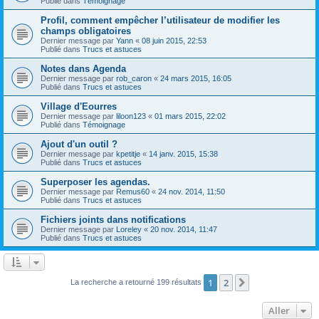
Publié dans
Témoignage
Profil, comment empêcher l’utilisateur de modifier les
champs obligatoires
Dernier message par
Yann
«
08 juin 2015, 22:53
Publié dans
Trucs et astuces
Notes dans Agenda
Dernier message par
rob_caron
«
24 mars 2015, 16:05
Publié dans
Trucs et astuces
Village d'Eourres
Dernier message par
liloon123
«
01 mars 2015, 22:02
Publié dans
Témoignage
Ajout d'un outil ?
Dernier message par
kpetitje
«
14 janv. 2015, 15:38
Publié dans
Trucs et astuces
Superposer les agendas.
Dernier message par
Remus60
«
24 nov. 2014, 11:50
Publié dans
Trucs et astuces
Fichiers joints dans notifications
Dernier message par
Loreley
«
20 nov. 2014, 11:47
Publié dans
Trucs et astuces
1
2
Suivant
La recherche a retourné 199 résultats
Aller