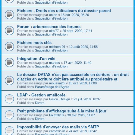
Publié dans
Suggestion d'évolution
Fichiers - Droits des utilisateurs du dossier parent
Dernier message par
ctzen
«
15 oct. 2020, 08:26
Publié dans
Suggestion d'évolution
Forum : arborescence des forums
Dernier message par
oldu77
«
26 sept. 2020, 17:41
Publié dans
Suggestion d'évolution
Fichiers mots clés
Dernier message par
michem-01
«
12 août 2020, 11:58
Publié dans
Suggestion d'évolution
Intégration d'un wiki
Dernier message par
marties
«
17 avr. 2020, 11:40
Publié dans
Suggestion d'évolution
Le dossier DATAS n'est pas accessible en écriture : un droit
d'accès en ecriture doit être attribué au proprietaire et
Dernier message par
moussa2ci
«
15 oct. 2019, 17:00
Publié dans
Paramétrage de l'Agora
LDAP - Gestion améliorée
Dernier message par
Gelco_Design
«
23 juil. 2019, 10:37
Publié dans
Divers
Petit problème d'affichage suite à la mise à jour
Dernier message par
Pixef3618
«
30 avr. 2019, 11:07
Publié dans
Divers
Impossibilité d'envoyer des mails via SMTP
Dernier message par
camexin78
«
24 avr. 2019, 00:42
Publié dans
Paramétrage de l'Agora