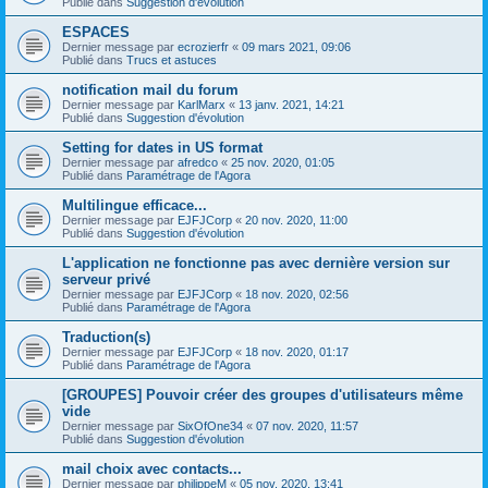
Publié dans
Suggestion d'évolution
ESPACES
Dernier message par
ecrozierfr
«
09 mars 2021, 09:06
Publié dans
Trucs et astuces
notification mail du forum
Dernier message par
KarlMarx
«
13 janv. 2021, 14:21
Publié dans
Suggestion d'évolution
Setting for dates in US format
Dernier message par
afredco
«
25 nov. 2020, 01:05
Publié dans
Paramétrage de l'Agora
Multilingue efficace...
Dernier message par
EJFJCorp
«
20 nov. 2020, 11:00
Publié dans
Suggestion d'évolution
L'application ne fonctionne pas avec dernière version sur
serveur privé
Dernier message par
EJFJCorp
«
18 nov. 2020, 02:56
Publié dans
Paramétrage de l'Agora
Traduction(s)
Dernier message par
EJFJCorp
«
18 nov. 2020, 01:17
Publié dans
Paramétrage de l'Agora
[GROUPES] Pouvoir créer des groupes d'utilisateurs même
vide
Dernier message par
SixOfOne34
«
07 nov. 2020, 11:57
Publié dans
Suggestion d'évolution
mail choix avec contacts...
Dernier message par
philippeM
«
05 nov. 2020, 13:41