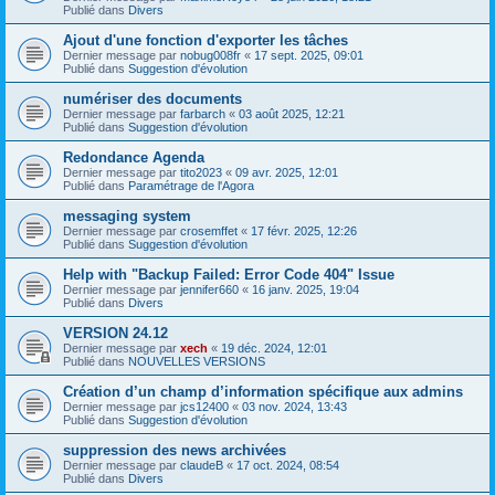
Publié dans
Divers
Ajout d'une fonction d'exporter les tâches
Dernier message par
nobug008fr
«
17 sept. 2025, 09:01
Publié dans
Suggestion d'évolution
numériser des documents
Dernier message par
farbarch
«
03 août 2025, 12:21
Publié dans
Suggestion d'évolution
Redondance Agenda
Dernier message par
tito2023
«
09 avr. 2025, 12:01
Publié dans
Paramétrage de l'Agora
messaging system
Dernier message par
crosemffet
«
17 févr. 2025, 12:26
Publié dans
Suggestion d'évolution
Help with "Backup Failed: Error Code 404" Issue
Dernier message par
jennifer660
«
16 janv. 2025, 19:04
Publié dans
Divers
VERSION 24.12
Dernier message par
xech
«
19 déc. 2024, 12:01
Publié dans
NOUVELLES VERSIONS
Création d’un champ d’information spécifique aux admins
Dernier message par
jcs12400
«
03 nov. 2024, 13:43
Publié dans
Suggestion d'évolution
suppression des news archivées
Dernier message par
claudeB
«
17 oct. 2024, 08:54
Publié dans
Divers