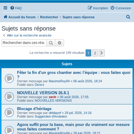
FAQ
Inscription
Connexion
R
Accueil du forum
Rechercher
Sujets sans réponse
e
Sujets sans réponse
c
Aller sur la recherche avancée
h
Rechercher
Recherche avancée
e
1
2
Suivant
La recherche a retourné 199 résultats
r
c
Sujets
h
Fêter la fin d'un gros chantier avec l'équipe : vous faites quoi
e
?
Dernier message par
MaximeRoy84
«
06 août 2026, 18:24
r
Publié dans
Divers
NOUVELLE VERSION 26.8.1
Dernier message par
xech
«
06 août 2026, 17:55
Publié dans
NOUVELLES VERSIONS
Blocage d'héritage
Dernier message par
deblayef
«
29 juil. 2026, 14:16
Publié dans
Suggestion d'évolution
Agora suffit pour la base, mais pour du vraiment sur mesure
vous faites comment ?
Dernier message par
MaximeRoy84
«
28 juin 2026, 18:21