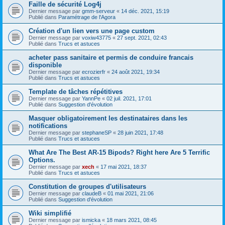
Faille de sécurité Log4j
Dernier message par
gmm-serveur
«
14 déc. 2021, 15:19
Publié dans
Paramétrage de l'Agora
Création d'un lien vers une page custom
Dernier message par
voxiw43775
«
27 sept. 2021, 02:43
Publié dans
Trucs et astuces
acheter pass sanitaire et permis de conduire francais
disponible
Dernier message par
ecrozierfr
«
24 août 2021, 19:34
Publié dans
Trucs et astuces
Template de tâches répétitives
Dernier message par
YannPe
«
02 juil. 2021, 17:01
Publié dans
Suggestion d'évolution
Masquer obligatoirement les destinataires dans les
notifications
Dernier message par
stephaneSP
«
28 juin 2021, 17:48
Publié dans
Trucs et astuces
What Are The Best AR-15 Bipods? Right here Are 5 Terrific
Options.
Dernier message par
xech
«
17 mai 2021, 18:37
Publié dans
Trucs et astuces
Constitution de groupes d'utilisateurs
Dernier message par
claudeB
«
01 mai 2021, 21:06
Publié dans
Suggestion d'évolution
Wiki simplifié
Dernier message par
ismicka
«
18 mars 2021, 08:45