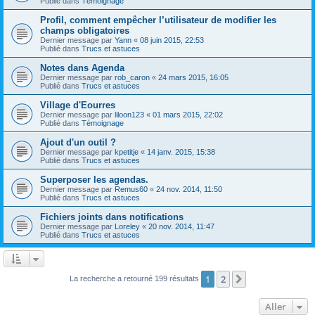
Publié dans
Témoignage
Profil, comment empêcher l’utilisateur de modifier les
champs obligatoires
Dernier message par
Yann
«
08 juin 2015, 22:53
Publié dans
Trucs et astuces
Notes dans Agenda
Dernier message par
rob_caron
«
24 mars 2015, 16:05
Publié dans
Trucs et astuces
Village d'Eourres
Dernier message par
liloon123
«
01 mars 2015, 22:02
Publié dans
Témoignage
Ajout d'un outil ?
Dernier message par
kpetitje
«
14 janv. 2015, 15:38
Publié dans
Trucs et astuces
Superposer les agendas.
Dernier message par
Remus60
«
24 nov. 2014, 11:50
Publié dans
Trucs et astuces
Fichiers joints dans notifications
Dernier message par
Loreley
«
20 nov. 2014, 11:47
Publié dans
Trucs et astuces
1
2
Suivant
La recherche a retourné 199 résultats
Aller