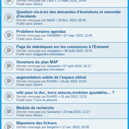
Dernier message par
Livor
«
12 mars 2024, 14:49
Publié dans
Divers
Question vis-à-vis des demandes d'évolutions et remontée
d'incidents
Dernier message par
fab59
«
20 févr. 2024, 08:46
Publié dans
Divers
Problème horaires agendas
Dernier message par
DiK58000
«
07 sept. 2023, 11:40
Publié dans
Divers
Page de statistiques sur les connexions à l'Extranet
Dernier message par
monagora
«
09 août 2023, 13:41
Publié dans
Suggestion d'évolution
Ouverture du plan MAP
Dernier message par
Samavist
«
07 août 2023, 18:17
Publié dans
Suggestion d'évolution
augmentation subite de l'espace utilisé
Dernier message par
EricRG
«
03 juil. 2023, 19:41
Publié dans
Divers
wiki pour la doc, trucs astuces,modules ajoutables... ?
Dernier message par
EricRG
«
01 juin 2023, 13:31
Publié dans
Trucs et astuces
Module de recherche
Dernier message par
Samavist
«
23 mai 2023, 12:27
Publié dans
Divers
Répertoire des fichiers
Dernier message par
bergerm
«
17 avr. 2023, 10:55