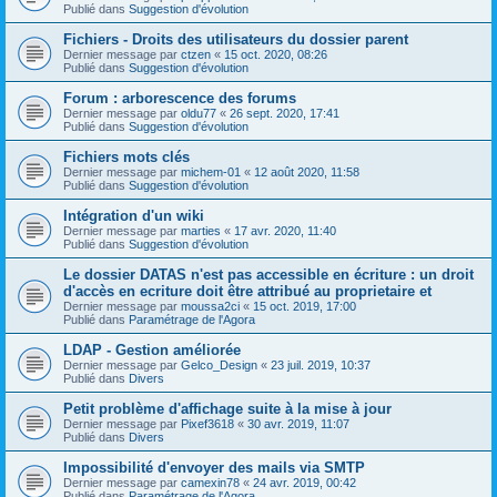
Publié dans
Suggestion d'évolution
Fichiers - Droits des utilisateurs du dossier parent
Dernier message par
ctzen
«
15 oct. 2020, 08:26
Publié dans
Suggestion d'évolution
Forum : arborescence des forums
Dernier message par
oldu77
«
26 sept. 2020, 17:41
Publié dans
Suggestion d'évolution
Fichiers mots clés
Dernier message par
michem-01
«
12 août 2020, 11:58
Publié dans
Suggestion d'évolution
Intégration d'un wiki
Dernier message par
marties
«
17 avr. 2020, 11:40
Publié dans
Suggestion d'évolution
Le dossier DATAS n'est pas accessible en écriture : un droit
d'accès en ecriture doit être attribué au proprietaire et
Dernier message par
moussa2ci
«
15 oct. 2019, 17:00
Publié dans
Paramétrage de l'Agora
LDAP - Gestion améliorée
Dernier message par
Gelco_Design
«
23 juil. 2019, 10:37
Publié dans
Divers
Petit problème d'affichage suite à la mise à jour
Dernier message par
Pixef3618
«
30 avr. 2019, 11:07
Publié dans
Divers
Impossibilité d'envoyer des mails via SMTP
Dernier message par
camexin78
«
24 avr. 2019, 00:42
Publié dans
Paramétrage de l'Agora