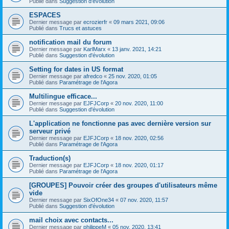
Publié dans
Suggestion d'évolution
ESPACES
Dernier message par
ecrozierfr
«
09 mars 2021, 09:06
Publié dans
Trucs et astuces
notification mail du forum
Dernier message par
KarlMarx
«
13 janv. 2021, 14:21
Publié dans
Suggestion d'évolution
Setting for dates in US format
Dernier message par
afredco
«
25 nov. 2020, 01:05
Publié dans
Paramétrage de l'Agora
Multilingue efficace...
Dernier message par
EJFJCorp
«
20 nov. 2020, 11:00
Publié dans
Suggestion d'évolution
L'application ne fonctionne pas avec dernière version sur
serveur privé
Dernier message par
EJFJCorp
«
18 nov. 2020, 02:56
Publié dans
Paramétrage de l'Agora
Traduction(s)
Dernier message par
EJFJCorp
«
18 nov. 2020, 01:17
Publié dans
Paramétrage de l'Agora
[GROUPES] Pouvoir créer des groupes d'utilisateurs même
vide
Dernier message par
SixOfOne34
«
07 nov. 2020, 11:57
Publié dans
Suggestion d'évolution
mail choix avec contacts...
Dernier message par
philippeM
«
05 nov. 2020, 13:41