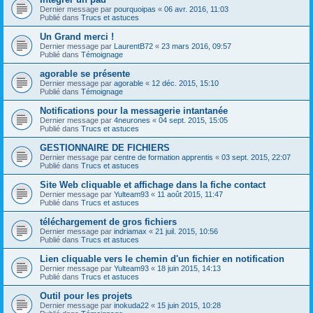
Dernier message par
pourquoipas
«
06 avr. 2016, 11:03
Publié dans
Trucs et astuces
Un Grand merci !
Dernier message par
LaurentB72
«
23 mars 2016, 09:57
Publié dans
Témoignage
agorable se présente
Dernier message par
agorable
«
12 déc. 2015, 15:10
Publié dans
Témoignage
Notifications pour la messagerie intantanée
Dernier message par
4neurones
«
04 sept. 2015, 15:05
Publié dans
Trucs et astuces
GESTIONNAIRE DE FICHIERS
Dernier message par
centre de formation apprentis
«
03 sept. 2015, 22:07
Publié dans
Trucs et astuces
Site Web cliquable et affichage dans la fiche contact
Dernier message par
Yulteam93
«
11 août 2015, 11:47
Publié dans
Trucs et astuces
téléchargement de gros fichiers
Dernier message par
indriamax
«
21 juil. 2015, 10:56
Publié dans
Trucs et astuces
Lien cliquable vers le chemin d'un fichier en notification
Dernier message par
Yulteam93
«
18 juin 2015, 14:13
Publié dans
Trucs et astuces
Outil pour les projets
Dernier message par
inokuda22
«
15 juin 2015, 10:28