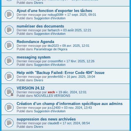
Publié dans
Divers
Ajout d'une fonction d'exporter les tâches
Dernier message par
nobug008fr
«
17 sept. 2025, 09:01
Publié dans
Suggestion d'évolution
numériser des documents
Dernier message par
farbarch
«
03 août 2025, 12:21
Publié dans
Suggestion d'évolution
Redondance Agenda
Dernier message par
tito2023
«
09 avr. 2025, 12:01
Publié dans
Paramétrage de l'Agora
messaging system
Dernier message par
crosemffet
«
17 févr. 2025, 12:26
Publié dans
Suggestion d'évolution
Help with "Backup Failed: Error Code 404" Issue
Dernier message par
jennifer660
«
16 janv. 2025, 19:04
Publié dans
Divers
VERSION 24.12
Dernier message par
xech
«
19 déc. 2024, 12:01
Publié dans
NOUVELLES VERSIONS
Création d’un champ d’information spécifique aux admins
Dernier message par
jcs12400
«
03 nov. 2024, 13:43
Publié dans
Suggestion d'évolution
suppression des news archivées
Dernier message par
claudeB
«
17 oct. 2024, 08:54
Publié dans
Divers