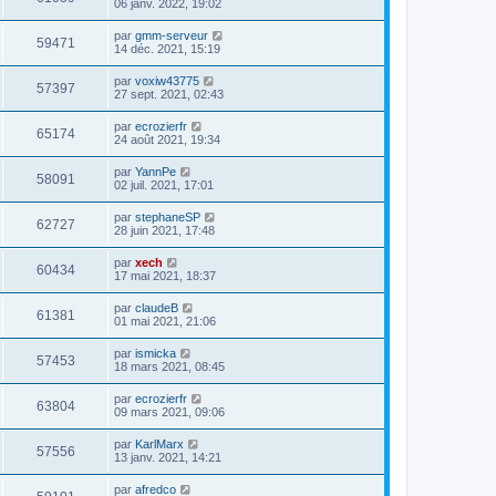
06 janv. 2022, 19:02
par
gmm-serveur
59471
14 déc. 2021, 15:19
par
voxiw43775
57397
27 sept. 2021, 02:43
par
ecrozierfr
65174
24 août 2021, 19:34
par
YannPe
58091
02 juil. 2021, 17:01
par
stephaneSP
62727
28 juin 2021, 17:48
par
xech
60434
17 mai 2021, 18:37
par
claudeB
61381
01 mai 2021, 21:06
par
ismicka
57453
18 mars 2021, 08:45
par
ecrozierfr
63804
09 mars 2021, 09:06
par
KarlMarx
57556
13 janv. 2021, 14:21
par
afredco