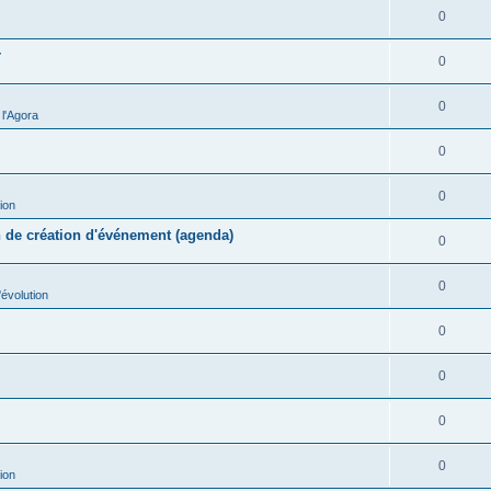
0
r
0
0
l'Agora
0
0
ion
n de création d'événement (agenda)
0
0
évolution
0
0
0
0
ion