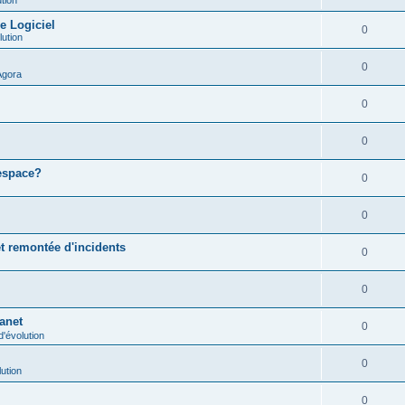
e Logiciel
0
lution
0
Agora
0
0
 espace?
0
0
t remontée d'incidents
0
0
ranet
0
'évolution
0
ution
0