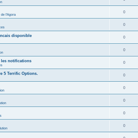
on
0
de l'Agora
0
ces
ancais disponible
0
s
0
ion
les notifications
0
es
 5 Terrific Options.
0
0
ion
0
ution
0
s
0
ution