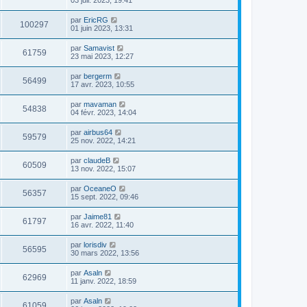
par
EricRG
100297
01 juin 2023, 13:31
par
Samavist
61759
23 mai 2023, 12:27
par
bergerm
56499
17 avr. 2023, 10:55
par
mavaman
54838
04 févr. 2023, 14:04
par
airbus64
59579
25 nov. 2022, 14:21
par
claudeB
60509
13 nov. 2022, 15:07
par
OceaneO
56357
15 sept. 2022, 09:46
par
Jaime81
61797
16 avr. 2022, 11:40
par
lorisdiv
56595
30 mars 2022, 13:56
par
Asaln
62969
11 janv. 2022, 18:59
par
Asaln
61059