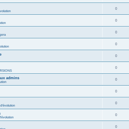
0
volution
0
ution
0
gora
0
olution
e
0
0
RSIONS
 aux admins
0
ution
0
0
d'évolution
s
0
'évolution
0
tion