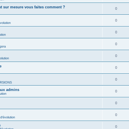
ent sur mesure vous faites comment ?
0
0
volution
0
ution
0
gora
0
olution
e
0
0
RSIONS
 aux admins
0
ution
0
0
d'évolution
s
0
'évolution