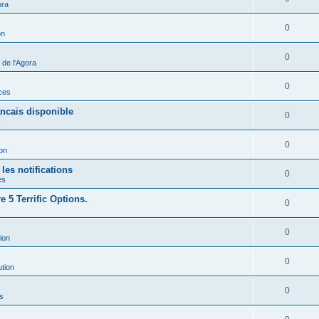
ora
0
on
0
de l'Agora
0
ces
ancais disponible
0
s
0
ion
les notifications
0
es
 5 Terrific Options.
0
0
ion
0
ution
0
s