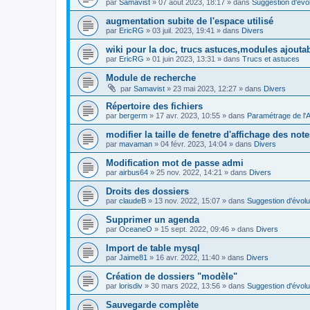
par
Samavist
»
07 août 2023, 18:17
» dans
Suggestion d'évol
augmentation subite de l'espace utilisé
par
EricRG
»
03 juil. 2023, 19:41
» dans
Divers
wiki pour la doc, trucs astuces,modules ajoutab
par
EricRG
»
01 juin 2023, 13:31
» dans
Trucs et astuces
Module de recherche
par
Samavist
»
23 mai 2023, 12:27
» dans
Divers
Répertoire des fichiers
par
bergerm
»
17 avr. 2023, 10:55
» dans
Paramétrage de l'
modifier la taille de fenetre d'affichage des not
par
mavaman
»
04 févr. 2023, 14:04
» dans
Divers
Modification mot de passe admi
par
airbus64
»
25 nov. 2022, 14:21
» dans
Divers
Droits des dossiers
par
claudeB
»
13 nov. 2022, 15:07
» dans
Suggestion d'évolu
Supprimer un agenda
par
OceaneO
»
15 sept. 2022, 09:46
» dans
Divers
Import de table mysql
par
Jaime81
»
16 avr. 2022, 11:40
» dans
Divers
Création de dossiers "modèle"
par
lorisdiv
»
30 mars 2022, 13:56
» dans
Suggestion d'évolu
Sauvegarde complète