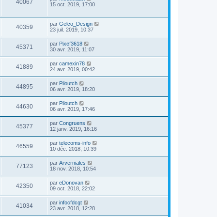
40067
15 oct. 2019, 17:00
par
Gelco_Design
40359
23 juil. 2019, 10:37
par
Pixef3618
45371
30 avr. 2019, 11:07
par
camexin78
41889
24 avr. 2019, 00:42
par
Piloutch
44895
06 avr. 2019, 18:20
par
Piloutch
44630
06 avr. 2019, 17:46
par
Congruens
45377
12 janv. 2019, 16:16
par
telecoms-info
46559
10 déc. 2018, 10:39
par
Arverniales
77123
18 nov. 2018, 10:54
par
eDonovan
42350
09 oct. 2018, 22:02
par
infocfdcgt
41034
23 avr. 2018, 12:28