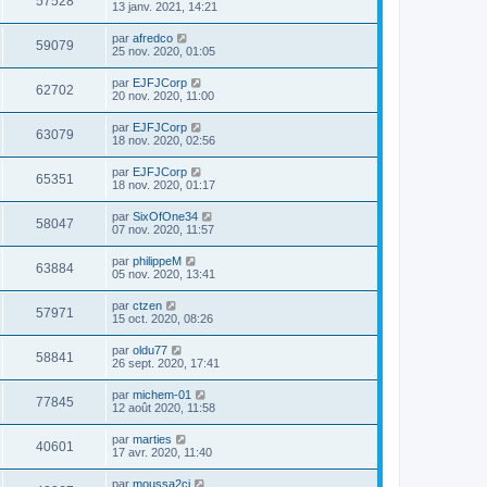
57528
13 janv. 2021, 14:21
par
afredco
59079
25 nov. 2020, 01:05
par
EJFJCorp
62702
20 nov. 2020, 11:00
par
EJFJCorp
63079
18 nov. 2020, 02:56
par
EJFJCorp
65351
18 nov. 2020, 01:17
par
SixOfOne34
58047
07 nov. 2020, 11:57
par
philippeM
63884
05 nov. 2020, 13:41
par
ctzen
57971
15 oct. 2020, 08:26
par
oldu77
58841
26 sept. 2020, 17:41
par
michem-01
77845
12 août 2020, 11:58
par
marties
40601
17 avr. 2020, 11:40
par
moussa2ci