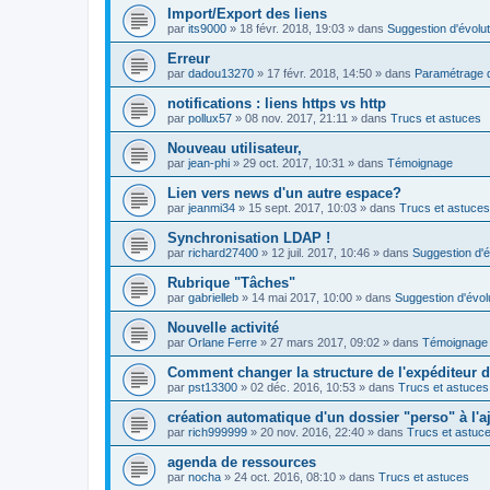
Import/Export des liens
par
its9000
»
18 févr. 2018, 19:03
» dans
Suggestion d'évolut
Erreur
par
dadou13270
»
17 févr. 2018, 14:50
» dans
Paramétrage d
notifications : liens https vs http
par
pollux57
»
08 nov. 2017, 21:11
» dans
Trucs et astuces
Nouveau utilisateur,
par
jean-phi
»
29 oct. 2017, 10:31
» dans
Témoignage
Lien vers news d'un autre espace?
par
jeanmi34
»
15 sept. 2017, 10:03
» dans
Trucs et astuces
Synchronisation LDAP !
par
richard27400
»
12 juil. 2017, 10:46
» dans
Suggestion d'é
Rubrique "Tâches"
par
gabrielleb
»
14 mai 2017, 10:00
» dans
Suggestion d'évol
Nouvelle activité
par
Orlane Ferre
»
27 mars 2017, 09:02
» dans
Témoignage
Comment changer la structure de l'expéditeur d'
par
pst13300
»
02 déc. 2016, 10:53
» dans
Trucs et astuces
création automatique d'un dossier "perso" à l'aj
par
rich999999
»
20 nov. 2016, 22:40
» dans
Trucs et astuc
agenda de ressources
par
nocha
»
24 oct. 2016, 08:10
» dans
Trucs et astuces