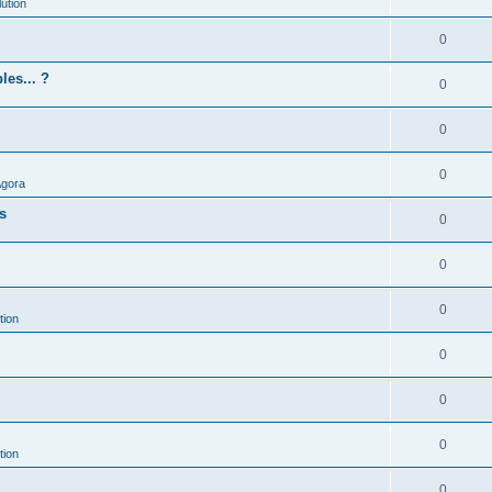
ution
0
les... ?
0
0
0
Agora
es
0
0
0
tion
0
0
0
tion
0