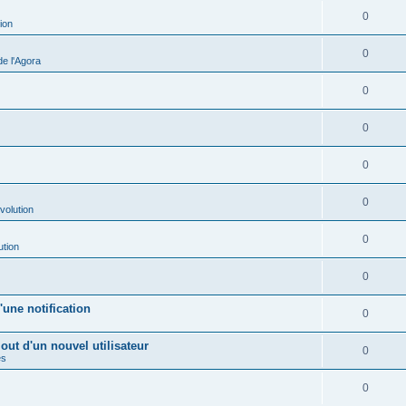
0
ion
0
e l'Agora
0
0
0
0
volution
0
ution
0
une notification
0
out d'un nouvel utilisateur
0
es
0