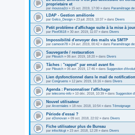
proprietaire et
par
moussa2ci
»
15 oct. 2019, 17:00
» dans
Paramétrage de 
LDAP - Gestion améliorée
par
Gelco_Design
»
23 juil. 2019, 10:37
» dans
Divers
Petit problème d'affichage suite à la mise à jou
par
Pixef3618
»
30 avr. 2019, 11:07
» dans
Divers
Impossibilité d'envoyer des mails via SMTP
par
camexin78
»
24 avr. 2019, 00:42
» dans
Paramétrage de 
Sauvegarde / restauration
par
Piloutch
»
06 avr. 2019, 18:20
» dans
Divers
Tâches : "rappel" par email avant fin
par
Piloutch
»
06 avr. 2019, 17:46
» dans
Suggestion d'évolut
Lien dysfonctionnel dans le mail de notificatio
par
Congruens
»
12 janv. 2019, 16:16
» dans
Divers
Agenda : Personnaliser l'affichage
par
telecoms-info
»
10 déc. 2018, 10:39
» dans
Suggestion d'
Nouvel utilisateur
par
Arverniales
»
18 nov. 2018, 10:54
» dans
Témoignage
Période d'essai ?
par
eDonovan
»
09 oct. 2018, 22:02
» dans
Divers
Fiche utilisateur plus de Bureau
par
infocfdcgt
»
23 avr. 2018, 12:28
» dans
Divers