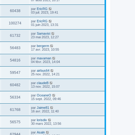
par
EricRG
60438
03 juil. 2023, 19:41
par
EricRG
100274
01 juin 2023, 13:31
par
Samavist
61732
23 mai 2023, 12:27
par
bergerm
56483
17 avr. 2023, 10:55
par
mavaman
54816
04 févr. 2023, 14:04
par
airbus64
59547
25 nov. 2022, 14:21
par
claudeB
60482
13 nov. 2022, 15:07
par
OceaneO
56334
15 sept. 2022, 09:46
par
Jaime81
61768
16 avr. 2022, 11:40
par
lorisdiv
56575
30 mars 2022, 13:56
par
Asaln
62944