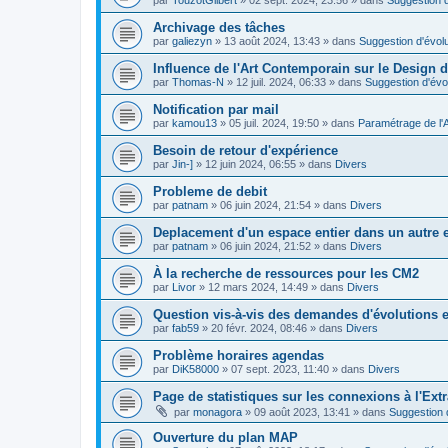
Archivage des tâches
par
galiezyn
»
13 août 2024, 13:43
» dans
Suggestion d'évolu
Influence de l'Art Contemporain sur le Design d
par
Thomas-N
»
12 juil. 2024, 06:33
» dans
Suggestion d'évo
Notification par mail
par
kamou13
»
05 juil. 2024, 19:50
» dans
Paramétrage de l'
Besoin de retour d'expérience
par
Jin-]
»
12 juin 2024, 06:55
» dans
Divers
Probleme de debit
par
patnam
»
06 juin 2024, 21:54
» dans
Divers
Deplacement d'un espace entier dans un autre
par
patnam
»
06 juin 2024, 21:52
» dans
Divers
À la recherche de ressources pour les CM2
par
Livor
»
12 mars 2024, 14:49
» dans
Divers
Question vis-à-vis des demandes d'évolutions e
par
fab59
»
20 févr. 2024, 08:46
» dans
Divers
Problème horaires agendas
par
DiK58000
»
07 sept. 2023, 11:40
» dans
Divers
Page de statistiques sur les connexions à l'Ext
par
monagora
»
09 août 2023, 13:41
» dans
Suggestion d
Ouverture du plan MAP