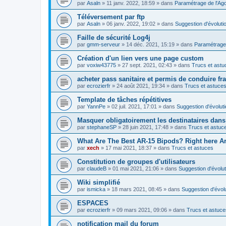
par
Asaln
»
11 janv. 2022, 18:59
» dans
Paramétrage de l'Ag
Téléversement par ftp
par
Asaln
»
06 janv. 2022, 19:02
» dans
Suggestion d'évoluti
Faille de sécurité Log4j
par
gmm-serveur
»
14 déc. 2021, 15:19
» dans
Paramétrage 
Création d'un lien vers une page custom
par
voxiw43775
»
27 sept. 2021, 02:43
» dans
Trucs et astu
acheter pass sanitaire et permis de conduire fr
par
ecrozierfr
»
24 août 2021, 19:34
» dans
Trucs et astuce
Template de tâches répétitives
par
YannPe
»
02 juil. 2021, 17:01
» dans
Suggestion d'évolut
Masquer obligatoirement les destinataires dans 
par
stephaneSP
»
28 juin 2021, 17:48
» dans
Trucs et astuc
What Are The Best AR-15 Bipods? Right here Are
par
xech
»
17 mai 2021, 18:37
» dans
Trucs et astuces
Constitution de groupes d'utilisateurs
par
claudeB
»
01 mai 2021, 21:06
» dans
Suggestion d'évolut
Wiki simplifié
par
ismicka
»
18 mars 2021, 08:45
» dans
Suggestion d'évol
ESPACES
par
ecrozierfr
»
09 mars 2021, 09:06
» dans
Trucs et astuce
notification mail du forum