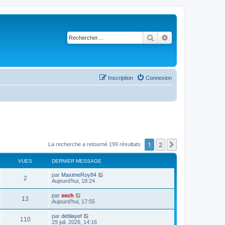
Rechercher
Recherche avancé
Inscription
Connexion
1
2
Suivant
La recherche a retourné 199 résultats
VUES
DERNIER MESSAGE
par
MaximeRoy84
2
Aujourd’hui, 18:24
par
xech
13
Aujourd’hui, 17:55
par
deblayef
110
29 juil. 2026, 14:16