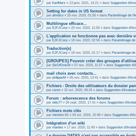
par
KarlMarx
»
13 janv. 2021, 14:21
» dans
Suggestion d'évol
Setting for dates in US format
par
afredco
»
25 nov. 2020, 01:05
» dans
Paramétrage de l'
Multilingue efficace...
par
EJFJCorp
»
20 nov. 2020, 11:00
» dans
Suggestion d'évo
L'application ne fonctionne pas avec dernière v
par
EJFJCorp
»
18 nov. 2020, 02:56
» dans
Paramétrage de 
Traduction(s)
par
EJFJCorp
»
18 nov. 2020, 01:17
» dans
Paramétrage de 
[GROUPES] Pouvoir créer des groupes d'utilis
par
SixOfOne34
»
07 nov. 2020, 11:57
» dans
Suggestion d'é
mail choix avec contacts...
par
philippeM
»
05 nov. 2020, 13:41
» dans
Suggestion d'évol
Fichiers - Droits des utilisateurs du dossier par
par
ctzen
»
15 oct. 2020, 08:26
» dans
Suggestion d'évolutio
Forum : arborescence des forums
par
oldu77
»
26 sept. 2020, 17:41
» dans
Suggestion d'évolut
Fichiers mots clés
par
michem-01
»
04 oct. 2018, 15:48
» dans
Suggestion d'év
Intégration d'un wiki
par
marties
»
17 avr. 2020, 11:40
» dans
Suggestion d'évolut
Le dossier DATAS n'est pas accessible en écritur