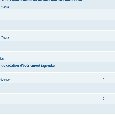
0
l'Agora
0
r
0
0
l'Agora
0
0
ion
n de création d'événement (agenda)
0
0
évolution
0
0
0