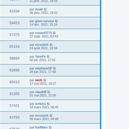
11 janv. 2022, 18:59
par
Asaln
61034
06 janv. 2022, 19:02
par
gmm-serveur
59453
14 déc. 2021, 15:19
par
voxiw43775
57375
27 sept. 2021, 02:43
par
ecrozierfr
65154
24 août 2021, 19:34
par
YannPe
58064
02 juil. 2021, 17:01
par
stephaneSP
62698
28 juin 2021, 17:48
par
xech
60410
17 mai 2021, 18:37
par
claudeB
61355
01 mai 2021, 21:06
par
ismicka
57431
18 mars 2021, 08:45
par
ecrozierfr
63784
09 mars 2021, 09:06
par
KarlMarx