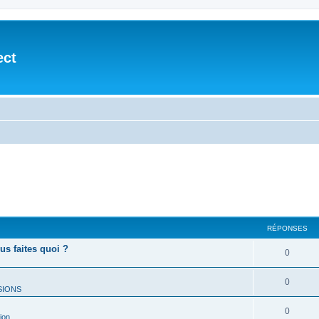
ect
RÉPONSES
ous faites quoi ?
0
0
SIONS
0
ion