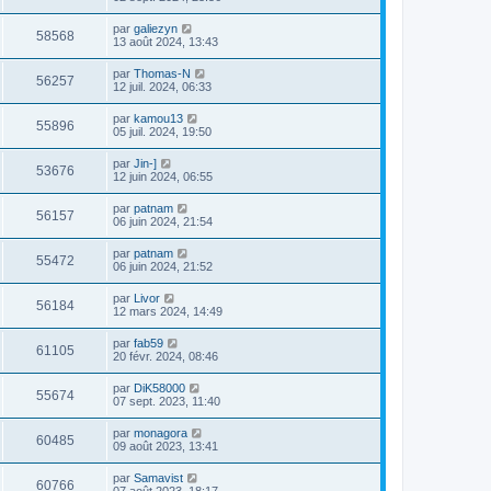
par
galiezyn
58568
13 août 2024, 13:43
par
Thomas-N
56257
12 juil. 2024, 06:33
par
kamou13
55896
05 juil. 2024, 19:50
par
Jin-]
53676
12 juin 2024, 06:55
par
patnam
56157
06 juin 2024, 21:54
par
patnam
55472
06 juin 2024, 21:52
par
Livor
56184
12 mars 2024, 14:49
par
fab59
61105
20 févr. 2024, 08:46
par
DiK58000
55674
07 sept. 2023, 11:40
par
monagora
60485
09 août 2023, 13:41
par
Samavist
60766
07 août 2023, 18:17