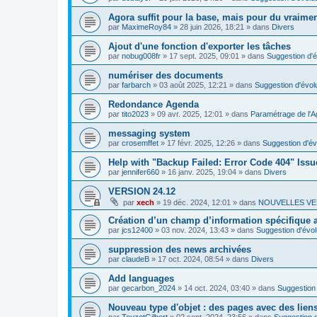
Agora suffit pour la base, mais pour du vraim
par
MaximeRoy84
»
28 juin 2026, 18:21
» dans
Divers
Ajout d'une fonction d'exporter les tâches
par
nobug008fr
»
17 sept. 2025, 09:01
» dans
Suggestion d'é
numériser des documents
par
farbarch
»
03 août 2025, 12:21
» dans
Suggestion d'évol
Redondance Agenda
par
tito2023
»
09 avr. 2025, 12:01
» dans
Paramétrage de l'A
messaging system
par
crosemffet
»
17 févr. 2025, 12:26
» dans
Suggestion d'év
Help with "Backup Failed: Error Code 404" Issu
par
jennifer660
»
16 janv. 2025, 19:04
» dans
Divers
VERSION 24.12
par
xech
»
19 déc. 2024, 12:01
» dans
NOUVELLES VE
Création d’un champ d’information spécifique
par
jcs12400
»
03 nov. 2024, 13:43
» dans
Suggestion d'évol
suppression des news archivées
par
claudeB
»
17 oct. 2024, 08:54
» dans
Divers
Add languages
par
gecarbon_2024
»
14 oct. 2024, 03:40
» dans
Suggestion 
Nouveau type d'objet : des pages avec des lien
par
TouzotGilbert
»
02 sept. 2024, 23:56
» dans
Suggestion d