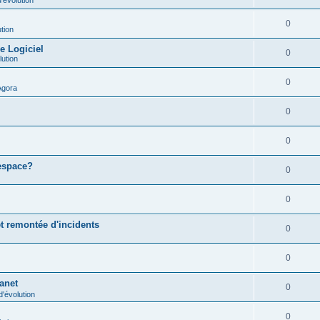
0
tion
e Logiciel
0
lution
0
Agora
0
0
 espace?
0
0
t remontée d'incidents
0
0
ranet
0
'évolution
0