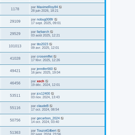
par
MaximeRoy84
1178
28 juin 2026, 18:21
par
nobug008fr
29109
17 sept. 2025, 09:01
par
farbarch
29529
03 août 2025, 12:21
par
tito2023
101013
09 avr. 2025, 12:01
par
crosemffet
41028
17 févr. 2025, 12:26
par
jennifer660
49421
16 janv. 2025, 19:04
par
xech
46456
19 déc. 2024, 12:01
par
jcs12400
53511
03 nov. 2024, 13:43
par
claudeB
55116
17 oct. 2024, 08:54
par
gecarbon_2024
50756
14 oct. 2024, 03:40
par
TouzotGilbert
51363
02 sept. 2024, 23:56