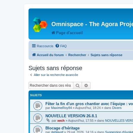
Omnispace - The Agora Proj
Page d'accueil
Raccourcis
FAQ
Accueil du forum
Rechercher
Sujets sans réponse
Sujets sans réponse
Aller sur la recherche avancée
Rechercher
Recherche avancée
SUJETS
Fêter la fin d'un gros chantier avec l'équipe : v
par
MaximeRoy84
»
Aujourd’hui, 18:24
» dans
Divers
NOUVELLE VERSION 26.8.1
par
xech
»
Aujourd’hui, 17:55
» dans
NOUVELLES VER
Blocage d'héritage
par
deblayef
»
29 juil. 2026, 14:16
» dans
Suggestion d'évolut