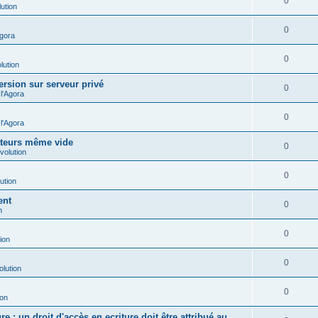
0
ution
0
Agora
0
lution
ersion sur serveur privé
0
l'Agora
0
l'Agora
ateurs même vide
0
volution
0
ution
ent
0
n
0
ion
0
olution
0
ion
e : un droit d'accès en ecriture doit être attribué au