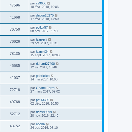
par
its9000
47596
18 févr. 2018, 19:03
par
dadou13270
41668
17 févr. 2018, 14:50
par
pollux57
76750
08 nov. 2017, 21:11
par
jean-phi
76626
29 oct. 2017, 10:31
par
jeanmi34
78135
15 sept. 2017, 10:03
par
richard27400
46685
12 juil. 2017, 10:46
par
gabrielleb
41037
14 mai 2017, 10:00
par
Orlane Ferre
72718
27 mars 2017, 09:02
par
pst13300
49768
02 déc. 2016, 10:53
par
rich999999
52712
20 nov. 2016, 22:40
par
nocha
43752
24 oct. 2016, 08:10