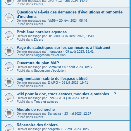
Dernier message par
Livor
«
12 mars 2024, 14:49
Publié dans
Divers
Question vis-à-vis des demandes d'évolutions et remontée
d'incidents
Dernier message par
fab59
«
20 févr. 2024, 08:46
Publié dans
Divers
Problème horaires agendas
Dernier message par
DiK58000
«
07 sept. 2023, 11:40
Publié dans
Divers
Page de statistiques sur les connexions à l'Extranet
Dernier message par
monagora
«
09 août 2023, 13:41
Publié dans
Suggestion d'évolution
Ouverture du plan MAP
Dernier message par
Samavist
«
07 août 2023, 18:17
Publié dans
Suggestion d'évolution
augmentation subite de l'espace utilisé
Dernier message par
EricRG
«
03 juil. 2023, 19:41
Publié dans
Divers
wiki pour la doc, trucs astuces,modules ajoutables... ?
Dernier message par
EricRG
«
01 juin 2023, 13:31
Publié dans
Trucs et astuces
Module de recherche
Dernier message par
Samavist
«
23 mai 2023, 12:27
Publié dans
Divers
Répertoire des fichiers
Dernier message par
bergerm
«
17 avr. 2023, 10:55