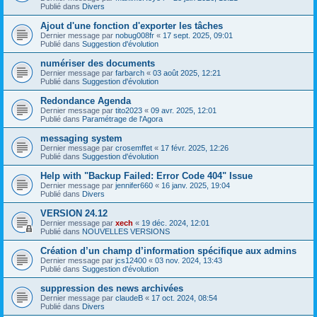
Publié dans
Divers
Ajout d'une fonction d'exporter les tâches
Dernier message par
nobug008fr
«
17 sept. 2025, 09:01
Publié dans
Suggestion d'évolution
numériser des documents
Dernier message par
farbarch
«
03 août 2025, 12:21
Publié dans
Suggestion d'évolution
Redondance Agenda
Dernier message par
tito2023
«
09 avr. 2025, 12:01
Publié dans
Paramétrage de l'Agora
messaging system
Dernier message par
crosemffet
«
17 févr. 2025, 12:26
Publié dans
Suggestion d'évolution
Help with "Backup Failed: Error Code 404" Issue
Dernier message par
jennifer660
«
16 janv. 2025, 19:04
Publié dans
Divers
VERSION 24.12
Dernier message par
xech
«
19 déc. 2024, 12:01
Publié dans
NOUVELLES VERSIONS
Création d’un champ d’information spécifique aux admins
Dernier message par
jcs12400
«
03 nov. 2024, 13:43
Publié dans
Suggestion d'évolution
suppression des news archivées
Dernier message par
claudeB
«
17 oct. 2024, 08:54
Publié dans
Divers