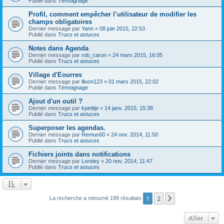
Publié dans
Témoignage
Profil, comment empêcher l’utilisateur de modifier les
champs obligatoires
Dernier message par
Yann
«
08 juin 2015, 22:53
Publié dans
Trucs et astuces
Notes dans Agenda
Dernier message par
rob_caron
«
24 mars 2015, 16:05
Publié dans
Trucs et astuces
Village d'Eourres
Dernier message par
liloon123
«
01 mars 2015, 22:02
Publié dans
Témoignage
Ajout d'un outil ?
Dernier message par
kpetitje
«
14 janv. 2015, 15:38
Publié dans
Trucs et astuces
Superposer les agendas.
Dernier message par
Remus60
«
24 nov. 2014, 11:50
Publié dans
Trucs et astuces
Fichiers joints dans notifications
Dernier message par
Loreley
«
20 nov. 2014, 11:47
Publié dans
Trucs et astuces
1
2
Suivant
La recherche a retourné 199 résultats
Aller