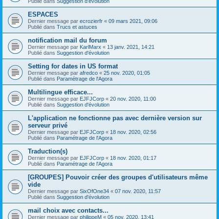
Publié dans
Suggestion d'évolution
ESPACES
Dernier message par
ecrozierfr
«
09 mars 2021, 09:06
Publié dans
Trucs et astuces
notification mail du forum
Dernier message par
KarlMarx
«
13 janv. 2021, 14:21
Publié dans
Suggestion d'évolution
Setting for dates in US format
Dernier message par
afredco
«
25 nov. 2020, 01:05
Publié dans
Paramétrage de l'Agora
Multilingue efficace...
Dernier message par
EJFJCorp
«
20 nov. 2020, 11:00
Publié dans
Suggestion d'évolution
L'application ne fonctionne pas avec dernière version sur
serveur privé
Dernier message par
EJFJCorp
«
18 nov. 2020, 02:56
Publié dans
Paramétrage de l'Agora
Traduction(s)
Dernier message par
EJFJCorp
«
18 nov. 2020, 01:17
Publié dans
Paramétrage de l'Agora
[GROUPES] Pouvoir créer des groupes d'utilisateurs même
vide
Dernier message par
SixOfOne34
«
07 nov. 2020, 11:57
Publié dans
Suggestion d'évolution
mail choix avec contacts...
Dernier message par
philippeM
«
05 nov. 2020, 13:41