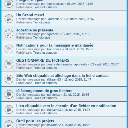
Dernier message par
pourquoipas
«
06 avr. 2016, 11:03
Publié dans
Trucs et astuces
Un Grand merci !
Dernier message par
LaurentB72
«
23 mars 2016, 09:57
Publié dans
Témoignage
agorable se présente
Dernier message par
agorable
«
12 déc. 2015, 15:10
Publié dans
Témoignage
Notifications pour la messagerie intantanée
Dernier message par
4neurones
«
04 sept. 2015, 15:05
Publié dans
Trucs et astuces
GESTIONNAIRE DE FICHIERS
Dernier message par
centre de formation apprentis
«
03 sept. 2015, 22:07
Publié dans
Trucs et astuces
Site Web cliquable et affichage dans la fiche contact
Dernier message par
Yulteam93
«
11 août 2015, 11:47
Publié dans
Trucs et astuces
téléchargement de gros fichiers
Dernier message par
indriamax
«
21 juil. 2015, 10:56
Publié dans
Trucs et astuces
Lien cliquable vers le chemin d'un fichier en notification
Dernier message par
Yulteam93
«
18 juin 2015, 14:13
Publié dans
Trucs et astuces
Outil pour les projets
Dernier message par
inokuda22
«
15 juin 2015, 10:28