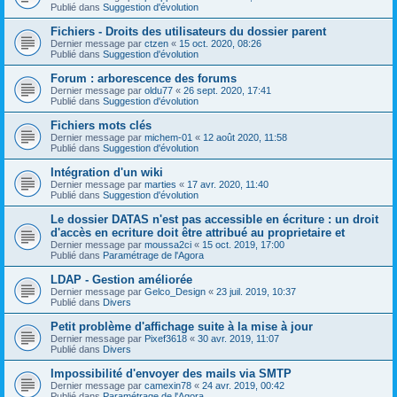
Publié dans
Suggestion d'évolution
Fichiers - Droits des utilisateurs du dossier parent
Dernier message par
ctzen
«
15 oct. 2020, 08:26
Publié dans
Suggestion d'évolution
Forum : arborescence des forums
Dernier message par
oldu77
«
26 sept. 2020, 17:41
Publié dans
Suggestion d'évolution
Fichiers mots clés
Dernier message par
michem-01
«
12 août 2020, 11:58
Publié dans
Suggestion d'évolution
Intégration d'un wiki
Dernier message par
marties
«
17 avr. 2020, 11:40
Publié dans
Suggestion d'évolution
Le dossier DATAS n'est pas accessible en écriture : un droit
d'accès en ecriture doit être attribué au proprietaire et
Dernier message par
moussa2ci
«
15 oct. 2019, 17:00
Publié dans
Paramétrage de l'Agora
LDAP - Gestion améliorée
Dernier message par
Gelco_Design
«
23 juil. 2019, 10:37
Publié dans
Divers
Petit problème d'affichage suite à la mise à jour
Dernier message par
Pixef3618
«
30 avr. 2019, 11:07
Publié dans
Divers
Impossibilité d'envoyer des mails via SMTP
Dernier message par
camexin78
«
24 avr. 2019, 00:42
Publié dans
Paramétrage de l'Agora