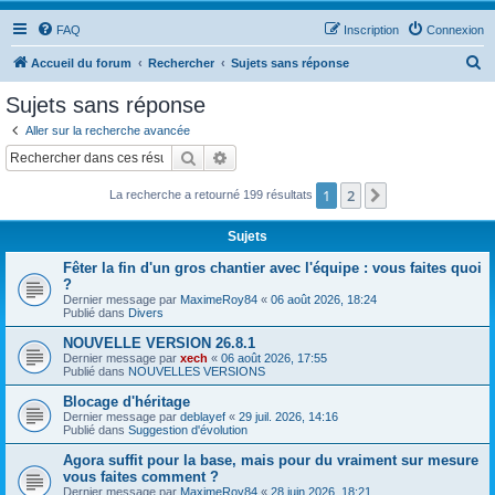
FAQ
Inscription
Connexion
R
Accueil du forum
Rechercher
Sujets sans réponse
e
Sujets sans réponse
c
Aller sur la recherche avancée
h
Rechercher
Recherche avancée
e
1
2
Suivant
La recherche a retourné 199 résultats
r
c
Sujets
h
Fêter la fin d'un gros chantier avec l'équipe : vous faites quoi
e
?
Dernier message par
MaximeRoy84
«
06 août 2026, 18:24
r
Publié dans
Divers
NOUVELLE VERSION 26.8.1
Dernier message par
xech
«
06 août 2026, 17:55
Publié dans
NOUVELLES VERSIONS
Blocage d'héritage
Dernier message par
deblayef
«
29 juil. 2026, 14:16
Publié dans
Suggestion d'évolution
Agora suffit pour la base, mais pour du vraiment sur mesure
vous faites comment ?
Dernier message par
MaximeRoy84
«
28 juin 2026, 18:21