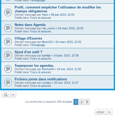
Publié dans
Témoignage
Profil, comment empêcher l’utilisateur de modifier les
champs obligatoires
Dernier message par
Yann
«
08 juin 2015, 22:53
Publié dans
Trucs et astuces
Notes dans Agenda
Dernier message par
rob_caron
«
24 mars 2015, 16:05
Publié dans
Trucs et astuces
Village d'Eourres
Dernier message par
liloon123
«
01 mars 2015, 22:02
Publié dans
Témoignage
Ajout d'un outil ?
Dernier message par
kpetitje
«
14 janv. 2015, 15:38
Publié dans
Trucs et astuces
Superposer les agendas.
Dernier message par
Remus60
«
24 nov. 2014, 11:50
Publié dans
Trucs et astuces
Fichiers joints dans notifications
Dernier message par
Loreley
«
20 nov. 2014, 11:47
Publié dans
Trucs et astuces
1
2
Suivant
La recherche a retourné 199 résultats
Aller