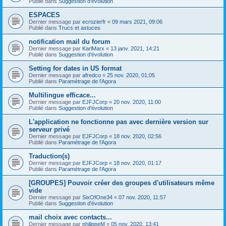
Publié dans
Suggestion d'évolution
ESPACES
Dernier message par
ecrozierfr
«
09 mars 2021, 09:06
Publié dans
Trucs et astuces
notification mail du forum
Dernier message par
KarlMarx
«
13 janv. 2021, 14:21
Publié dans
Suggestion d'évolution
Setting for dates in US format
Dernier message par
afredco
«
25 nov. 2020, 01:05
Publié dans
Paramétrage de l'Agora
Multilingue efficace...
Dernier message par
EJFJCorp
«
20 nov. 2020, 11:00
Publié dans
Suggestion d'évolution
L'application ne fonctionne pas avec dernière version sur
serveur privé
Dernier message par
EJFJCorp
«
18 nov. 2020, 02:56
Publié dans
Paramétrage de l'Agora
Traduction(s)
Dernier message par
EJFJCorp
«
18 nov. 2020, 01:17
Publié dans
Paramétrage de l'Agora
[GROUPES] Pouvoir créer des groupes d'utilisateurs même
vide
Dernier message par
SixOfOne34
«
07 nov. 2020, 11:57
Publié dans
Suggestion d'évolution
mail choix avec contacts...
Dernier message par
philippeM
«
05 nov. 2020, 13:41