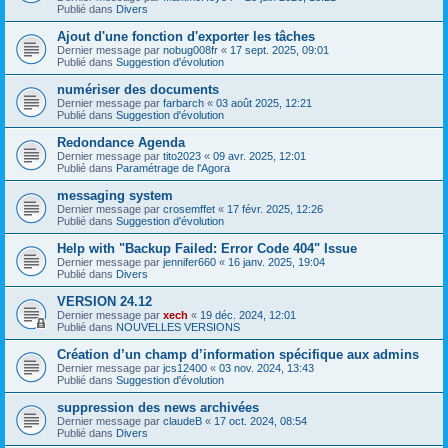
Publié dans
Divers
Ajout d'une fonction d'exporter les tâches
Dernier message par
nobug008fr
«
17 sept. 2025, 09:01
Publié dans
Suggestion d'évolution
numériser des documents
Dernier message par
farbarch
«
03 août 2025, 12:21
Publié dans
Suggestion d'évolution
Redondance Agenda
Dernier message par
tito2023
«
09 avr. 2025, 12:01
Publié dans
Paramétrage de l'Agora
messaging system
Dernier message par
crosemffet
«
17 févr. 2025, 12:26
Publié dans
Suggestion d'évolution
Help with "Backup Failed: Error Code 404" Issue
Dernier message par
jennifer660
«
16 janv. 2025, 19:04
Publié dans
Divers
VERSION 24.12
Dernier message par
xech
«
19 déc. 2024, 12:01
Publié dans
NOUVELLES VERSIONS
Création d’un champ d’information spécifique aux admins
Dernier message par
jcs12400
«
03 nov. 2024, 13:43
Publié dans
Suggestion d'évolution
suppression des news archivées
Dernier message par
claudeB
«
17 oct. 2024, 08:54
Publié dans
Divers