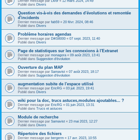
Dernier message par
Livor
«
12 mars 2024, 14:49
Publié dans
Divers
Question vis-à-vis des demandes d'évolutions et remontée
d'incidents
Dernier message par
fab59
«
20 févr. 2024, 08:46
Publié dans
Divers
Problème horaires agendas
Dernier message par
DiK58000
«
07 sept. 2023, 11:40
Publié dans
Divers
Page de statistiques sur les connexions à l'Extranet
Dernier message par
monagora
«
09 août 2023, 13:41
Publié dans
Suggestion d'évolution
Ouverture du plan MAP
Dernier message par
Samavist
«
07 août 2023, 18:17
Publié dans
Suggestion d'évolution
augmentation subite de l'espace utilisé
Dernier message par
EricRG
«
03 juil. 2023, 19:41
Publié dans
Divers
wiki pour la doc, trucs astuces,modules ajoutables... ?
Dernier message par
EricRG
«
01 juin 2023, 13:31
Publié dans
Trucs et astuces
Module de recherche
Dernier message par
Samavist
«
23 mai 2023, 12:27
Publié dans
Divers
Répertoire des fichiers
Dernier message par
bergerm
«
17 avr. 2023, 10:55