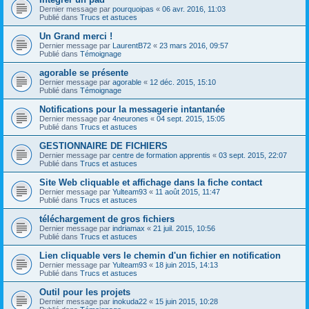
Dernier message par
pourquoipas
«
06 avr. 2016, 11:03
Publié dans
Trucs et astuces
Un Grand merci !
Dernier message par
LaurentB72
«
23 mars 2016, 09:57
Publié dans
Témoignage
agorable se présente
Dernier message par
agorable
«
12 déc. 2015, 15:10
Publié dans
Témoignage
Notifications pour la messagerie intantanée
Dernier message par
4neurones
«
04 sept. 2015, 15:05
Publié dans
Trucs et astuces
GESTIONNAIRE DE FICHIERS
Dernier message par
centre de formation apprentis
«
03 sept. 2015, 22:07
Publié dans
Trucs et astuces
Site Web cliquable et affichage dans la fiche contact
Dernier message par
Yulteam93
«
11 août 2015, 11:47
Publié dans
Trucs et astuces
téléchargement de gros fichiers
Dernier message par
indriamax
«
21 juil. 2015, 10:56
Publié dans
Trucs et astuces
Lien cliquable vers le chemin d'un fichier en notification
Dernier message par
Yulteam93
«
18 juin 2015, 14:13
Publié dans
Trucs et astuces
Outil pour les projets
Dernier message par
inokuda22
«
15 juin 2015, 10:28