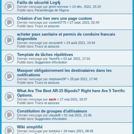
Faille de sécurité Log4j
Dernier message par
gmm-serveur
«
14 déc. 2021, 15:19
Publié dans
Paramétrage de l'Agora
Création d'un lien vers une page custom
Dernier message par
voxiw43775
«
27 sept. 2021, 02:43
Publié dans
Trucs et astuces
acheter pass sanitaire et permis de conduire francais
disponible
Dernier message par
ecrozierfr
«
24 août 2021, 19:34
Publié dans
Trucs et astuces
Template de tâches répétitives
Dernier message par
YannPe
«
02 juil. 2021, 17:01
Publié dans
Suggestion d'évolution
Masquer obligatoirement les destinataires dans les
notifications
Dernier message par
stephaneSP
«
28 juin 2021, 17:48
Publié dans
Trucs et astuces
What Are The Best AR-15 Bipods? Right here Are 5 Terrific
Options.
Dernier message par
xech
«
17 mai 2021, 18:37
Publié dans
Trucs et astuces
Constitution de groupes d'utilisateurs
Dernier message par
claudeB
«
01 mai 2021, 21:06
Publié dans
Suggestion d'évolution
Wiki simplifié
Dernier message par
ismicka
«
18 mars 2021, 08:45