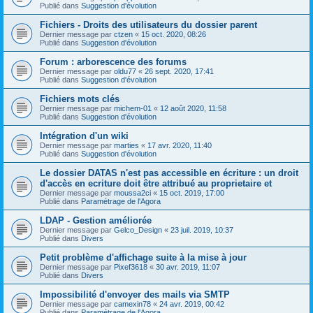
Publié dans
Suggestion d'évolution
Fichiers - Droits des utilisateurs du dossier parent
Dernier message par
ctzen
«
15 oct. 2020, 08:26
Publié dans
Suggestion d'évolution
Forum : arborescence des forums
Dernier message par
oldu77
«
26 sept. 2020, 17:41
Publié dans
Suggestion d'évolution
Fichiers mots clés
Dernier message par
michem-01
«
12 août 2020, 11:58
Publié dans
Suggestion d'évolution
Intégration d'un wiki
Dernier message par
marties
«
17 avr. 2020, 11:40
Publié dans
Suggestion d'évolution
Le dossier DATAS n'est pas accessible en écriture : un droit
d'accès en ecriture doit être attribué au proprietaire et
Dernier message par
moussa2ci
«
15 oct. 2019, 17:00
Publié dans
Paramétrage de l'Agora
LDAP - Gestion améliorée
Dernier message par
Gelco_Design
«
23 juil. 2019, 10:37
Publié dans
Divers
Petit problème d'affichage suite à la mise à jour
Dernier message par
Pixef3618
«
30 avr. 2019, 11:07
Publié dans
Divers
Impossibilité d'envoyer des mails via SMTP
Dernier message par
camexin78
«
24 avr. 2019, 00:42
Publié dans
Paramétrage de l'Agora