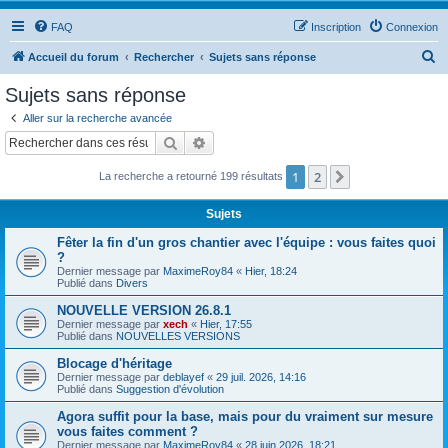
FAQ
Inscription
Connexion
R
Accueil du forum
Rechercher
Sujets sans réponse
e
Sujets sans réponse
c
Aller sur la recherche avancée
h
Rechercher
Recherche avancée
e
1
2
Suivant
La recherche a retourné 199 résultats
r
c
Sujets
h
Fêter la fin d'un gros chantier avec l'équipe : vous faites quoi
e
?
Dernier message par
MaximeRoy84
«
Hier, 18:24
r
Publié dans
Divers
NOUVELLE VERSION 26.8.1
Dernier message par
xech
«
Hier, 17:55
Publié dans
NOUVELLES VERSIONS
Blocage d'héritage
Dernier message par
deblayef
«
29 juil. 2026, 14:16
Publié dans
Suggestion d'évolution
Agora suffit pour la base, mais pour du vraiment sur mesure
vous faites comment ?
Dernier message par
MaximeRoy84
«
28 juin 2026, 18:21