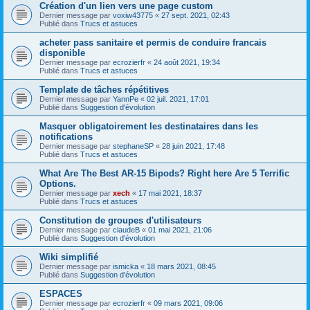
Création d'un lien vers une page custom
Dernier message par
voxiw43775
«
27 sept. 2021, 02:43
Publié dans
Trucs et astuces
acheter pass sanitaire et permis de conduire francais
disponible
Dernier message par
ecrozierfr
«
24 août 2021, 19:34
Publié dans
Trucs et astuces
Template de tâches répétitives
Dernier message par
YannPe
«
02 juil. 2021, 17:01
Publié dans
Suggestion d'évolution
Masquer obligatoirement les destinataires dans les
notifications
Dernier message par
stephaneSP
«
28 juin 2021, 17:48
Publié dans
Trucs et astuces
What Are The Best AR-15 Bipods? Right here Are 5 Terrific
Options.
Dernier message par
xech
«
17 mai 2021, 18:37
Publié dans
Trucs et astuces
Constitution de groupes d'utilisateurs
Dernier message par
claudeB
«
01 mai 2021, 21:06
Publié dans
Suggestion d'évolution
Wiki simplifié
Dernier message par
ismicka
«
18 mars 2021, 08:45
Publié dans
Suggestion d'évolution
ESPACES
Dernier message par
ecrozierfr
«
09 mars 2021, 09:06