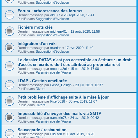
Publié dans
Suggestion d'évolution
Forum : arborescence des forums
Dernier message par
oldu77
«
26 sept. 2020, 17:41
Publié dans
Suggestion d'évolution
Fichiers mots clés
Dernier message par
michem-01
«
12 août 2020, 11:58
Publié dans
Suggestion d'évolution
Intégration d'un wiki
Dernier message par
marties
«
17 avr. 2020, 11:40
Publié dans
Suggestion d'évolution
Le dossier DATAS n'est pas accessible en écriture : un droit
d'accès en ecriture doit être attribué au proprietaire et
Dernier message par
moussa2ci
«
15 oct. 2019, 17:00
Publié dans
Paramétrage de l'Agora
LDAP - Gestion améliorée
Dernier message par
Gelco_Design
«
23 juil. 2019, 10:37
Publié dans
Divers
Petit problème d'affichage suite à la mise à jour
Dernier message par
Pixef3618
«
30 avr. 2019, 11:07
Publié dans
Divers
Impossibilité d'envoyer des mails via SMTP
Dernier message par
camexin78
«
24 avr. 2019, 00:42
Publié dans
Paramétrage de l'Agora
Sauvegarde / restauration
Dernier message par
Piloutch
«
06 avr. 2019, 18:20
Publié dans
Divers