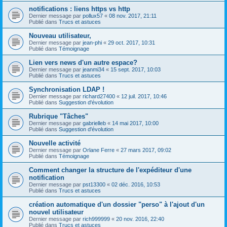
notifications : liens https vs http
Dernier message par
pollux57
«
08 nov. 2017, 21:11
Publié dans
Trucs et astuces
Nouveau utilisateur,
Dernier message par
jean-phi
«
29 oct. 2017, 10:31
Publié dans
Témoignage
Lien vers news d'un autre espace?
Dernier message par
jeanmi34
«
15 sept. 2017, 10:03
Publié dans
Trucs et astuces
Synchronisation LDAP !
Dernier message par
richard27400
«
12 juil. 2017, 10:46
Publié dans
Suggestion d'évolution
Rubrique "Tâches"
Dernier message par
gabrielleb
«
14 mai 2017, 10:00
Publié dans
Suggestion d'évolution
Nouvelle activité
Dernier message par
Orlane Ferre
«
27 mars 2017, 09:02
Publié dans
Témoignage
Comment changer la structure de l'expéditeur d'une
notification
Dernier message par
pst13300
«
02 déc. 2016, 10:53
Publié dans
Trucs et astuces
création automatique d'un dossier "perso" à l'ajout d'un
nouvel utilisateur
Dernier message par
rich999999
«
20 nov. 2016, 22:40
Publié dans
Trucs et astuces