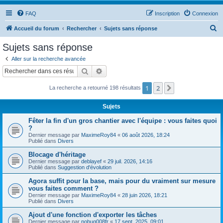
FAQ
Inscription
Connexion
R
Accueil du forum
Rechercher
Sujets sans réponse
e
Sujets sans réponse
c
Aller sur la recherche avancée
h
Rechercher
Recherche avancée
e
1
2
Suivant
La recherche a retourné 198 résultats
r
c
Sujets
h
Fêter la fin d'un gros chantier avec l'équipe : vous faites quoi
e
?
Dernier message par
MaximeRoy84
«
06 août 2026, 18:24
r
Publié dans
Divers
Blocage d'héritage
Dernier message par
deblayef
«
29 juil. 2026, 14:16
Publié dans
Suggestion d'évolution
Agora suffit pour la base, mais pour du vraiment sur mesure
vous faites comment ?
Dernier message par
MaximeRoy84
«
28 juin 2026, 18:21
Publié dans
Divers
Ajout d'une fonction d'exporter les tâches
Dernier message par
nobug008fr
«
17 sept. 2025, 09:01