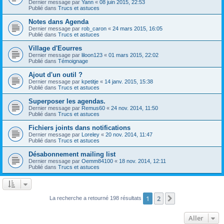
Dernier message par
Yann
«
08 juin 2015, 22:53
Publié dans
Trucs et astuces
Notes dans Agenda
Dernier message par
rob_caron
«
24 mars 2015, 16:05
Publié dans
Trucs et astuces
Village d'Eourres
Dernier message par
liloon123
«
01 mars 2015, 22:02
Publié dans
Témoignage
Ajout d'un outil ?
Dernier message par
kpetitje
«
14 janv. 2015, 15:38
Publié dans
Trucs et astuces
Superposer les agendas.
Dernier message par
Remus60
«
24 nov. 2014, 11:50
Publié dans
Trucs et astuces
Fichiers joints dans notifications
Dernier message par
Loreley
«
20 nov. 2014, 11:47
Publié dans
Trucs et astuces
Désabonnement mailing list
Dernier message par
Oemm84100
«
18 nov. 2014, 12:11
Publié dans
Trucs et astuces
1
2
Suivant
La recherche a retourné 198 résultats
Aller