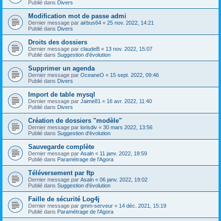
Publié dans
Divers
Modification mot de passe admi
Dernier message par
airbus64
«
25 nov. 2022, 14:21
Publié dans
Divers
Droits des dossiers
Dernier message par
claudeB
«
13 nov. 2022, 15:07
Publié dans
Suggestion d'évolution
Supprimer un agenda
Dernier message par
OceaneO
«
15 sept. 2022, 09:46
Publié dans
Divers
Import de table mysql
Dernier message par
Jaime81
«
16 avr. 2022, 11:40
Publié dans
Divers
Création de dossiers "modèle"
Dernier message par
lorisdiv
«
30 mars 2022, 13:56
Publié dans
Suggestion d'évolution
Sauvegarde complète
Dernier message par
Asaln
«
11 janv. 2022, 18:59
Publié dans
Paramétrage de l'Agora
Téléversement par ftp
Dernier message par
Asaln
«
06 janv. 2022, 19:02
Publié dans
Suggestion d'évolution
Faille de sécurité Log4j
Dernier message par
gmm-serveur
«
14 déc. 2021, 15:19
Publié dans
Paramétrage de l'Agora