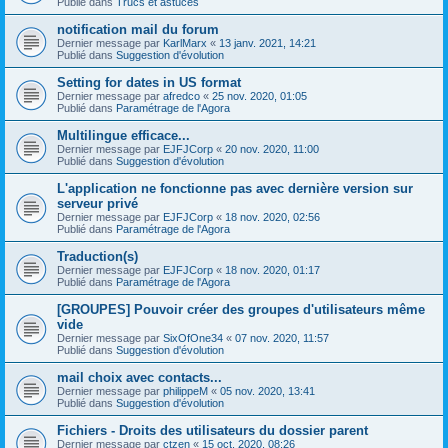
Publié dans
Trucs et astuces
notification mail du forum
Dernier message par
KarlMarx
«
13 janv. 2021, 14:21
Publié dans
Suggestion d'évolution
Setting for dates in US format
Dernier message par
afredco
«
25 nov. 2020, 01:05
Publié dans
Paramétrage de l'Agora
Multilingue efficace...
Dernier message par
EJFJCorp
«
20 nov. 2020, 11:00
Publié dans
Suggestion d'évolution
L'application ne fonctionne pas avec dernière version sur
serveur privé
Dernier message par
EJFJCorp
«
18 nov. 2020, 02:56
Publié dans
Paramétrage de l'Agora
Traduction(s)
Dernier message par
EJFJCorp
«
18 nov. 2020, 01:17
Publié dans
Paramétrage de l'Agora
[GROUPES] Pouvoir créer des groupes d'utilisateurs même
vide
Dernier message par
SixOfOne34
«
07 nov. 2020, 11:57
Publié dans
Suggestion d'évolution
mail choix avec contacts...
Dernier message par
philippeM
«
05 nov. 2020, 13:41
Publié dans
Suggestion d'évolution
Fichiers - Droits des utilisateurs du dossier parent
Dernier message par
ctzen
«
15 oct. 2020, 08:26