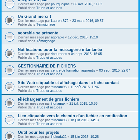
Dernier message par
pourquoipas
«
06 avr. 2016, 11:03
Publié dans
Trucs et astuces
Un Grand merci !
Dernier message par
LaurentB72
«
23 mars 2016, 09:57
Publié dans
Témoignage
agorable se présente
Dernier message par
agorable
«
12 déc. 2015, 15:10
Publié dans
Témoignage
Notifications pour la messagerie intantanée
Dernier message par
4neurones
«
04 sept. 2015, 15:05
Publié dans
Trucs et astuces
GESTIONNAIRE DE FICHIERS
Dernier message par
centre de formation apprentis
«
03 sept. 2015, 22:07
Publié dans
Trucs et astuces
Site Web cliquable et affichage dans la fiche contact
Dernier message par
Yulteam93
«
11 août 2015, 11:47
Publié dans
Trucs et astuces
téléchargement de gros fichiers
Dernier message par
indriamax
«
21 juil. 2015, 10:56
Publié dans
Trucs et astuces
Lien cliquable vers le chemin d'un fichier en notification
Dernier message par
Yulteam93
«
18 juin 2015, 14:13
Publié dans
Trucs et astuces
Outil pour les projets
Dernier message par
inokuda22
«
15 juin 2015, 10:28