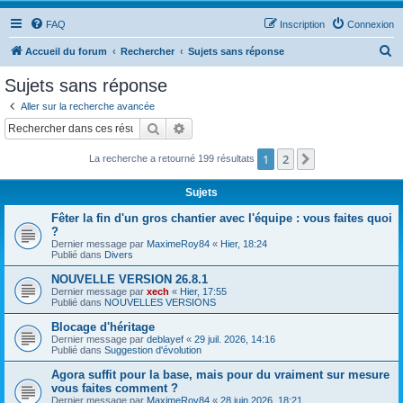
FAQ
Inscription
Connexion
R
Accueil du forum
Rechercher
Sujets sans réponse
e
Sujets sans réponse
c
Aller sur la recherche avancée
h
Rechercher
Recherche avancée
e
1
2
Suivant
La recherche a retourné 199 résultats
r
c
Sujets
h
Fêter la fin d'un gros chantier avec l'équipe : vous faites quoi
e
?
Dernier message par
MaximeRoy84
«
Hier, 18:24
r
Publié dans
Divers
NOUVELLE VERSION 26.8.1
Dernier message par
xech
«
Hier, 17:55
Publié dans
NOUVELLES VERSIONS
Blocage d'héritage
Dernier message par
deblayef
«
29 juil. 2026, 14:16
Publié dans
Suggestion d'évolution
Agora suffit pour la base, mais pour du vraiment sur mesure
vous faites comment ?
Dernier message par
MaximeRoy84
«
28 juin 2026, 18:21