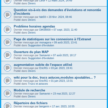
Dernier message par
Livor
«
12 mars 2024, 14:49
Publié dans
Divers
Question vis-à-vis des demandes d'évolutions et remontée
d'incidents
Dernier message par
fab59
«
20 févr. 2024, 08:46
Publié dans
Divers
Problème horaires agendas
Dernier message par
DiK58000
«
07 sept. 2023, 11:40
Publié dans
Divers
Page de statistiques sur les connexions à l'Extranet
Dernier message par
monagora
«
09 août 2023, 13:41
Publié dans
Suggestion d'évolution
Ouverture du plan MAP
Dernier message par
Samavist
«
07 août 2023, 18:17
Publié dans
Suggestion d'évolution
augmentation subite de l'espace utilisé
Dernier message par
EricRG
«
03 juil. 2023, 19:41
Publié dans
Divers
wiki pour la doc, trucs astuces,modules ajoutables... ?
Dernier message par
EricRG
«
01 juin 2023, 13:31
Publié dans
Trucs et astuces
Module de recherche
Dernier message par
Samavist
«
23 mai 2023, 12:27
Publié dans
Divers
Répertoire des fichiers
Dernier message par
bergerm
«
17 avr. 2023, 10:55