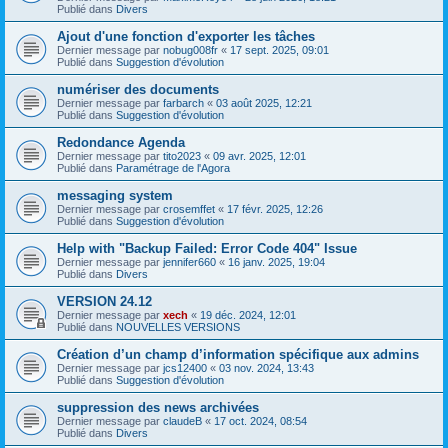
Publié dans
Divers
Ajout d'une fonction d'exporter les tâches
Dernier message par
nobug008fr
«
17 sept. 2025, 09:01
Publié dans
Suggestion d'évolution
numériser des documents
Dernier message par
farbarch
«
03 août 2025, 12:21
Publié dans
Suggestion d'évolution
Redondance Agenda
Dernier message par
tito2023
«
09 avr. 2025, 12:01
Publié dans
Paramétrage de l'Agora
messaging system
Dernier message par
crosemffet
«
17 févr. 2025, 12:26
Publié dans
Suggestion d'évolution
Help with "Backup Failed: Error Code 404" Issue
Dernier message par
jennifer660
«
16 janv. 2025, 19:04
Publié dans
Divers
VERSION 24.12
Dernier message par
xech
«
19 déc. 2024, 12:01
Publié dans
NOUVELLES VERSIONS
Création d’un champ d’information spécifique aux admins
Dernier message par
jcs12400
«
03 nov. 2024, 13:43
Publié dans
Suggestion d'évolution
suppression des news archivées
Dernier message par
claudeB
«
17 oct. 2024, 08:54
Publié dans
Divers