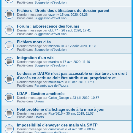
Publié dans
Suggestion d'évolution
Fichiers - Droits des utilisateurs du dossier parent
Dernier message par
ctzen
«
15 oct. 2020, 08:26
Publié dans
Suggestion d'évolution
Forum : arborescence des forums
Dernier message par
oldu77
«
26 sept. 2020, 17:41
Publié dans
Suggestion d'évolution
Fichiers mots clés
Dernier message par
michem-01
«
12 août 2020, 11:58
Publié dans
Suggestion d'évolution
Intégration d'un wiki
Dernier message par
marties
«
17 avr. 2020, 11:40
Publié dans
Suggestion d'évolution
Le dossier DATAS n'est pas accessible en écriture : un droit
d'accès en ecriture doit être attribué au proprietaire et
Dernier message par
moussa2ci
«
15 oct. 2019, 17:00
Publié dans
Paramétrage de l'Agora
LDAP - Gestion améliorée
Dernier message par
Gelco_Design
«
23 juil. 2019, 10:37
Publié dans
Divers
Petit problème d'affichage suite à la mise à jour
Dernier message par
Pixef3618
«
30 avr. 2019, 11:07
Publié dans
Divers
Impossibilité d'envoyer des mails via SMTP
Dernier message par
camexin78
«
24 avr. 2019, 00:42
Publié dans
Paramétrage de l'Agora