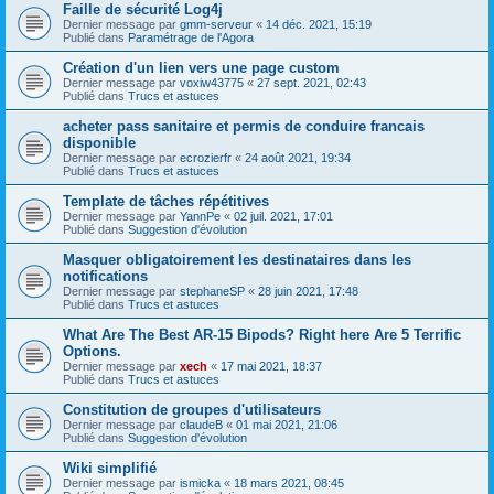
Faille de sécurité Log4j
Dernier message par
gmm-serveur
«
14 déc. 2021, 15:19
Publié dans
Paramétrage de l'Agora
Création d'un lien vers une page custom
Dernier message par
voxiw43775
«
27 sept. 2021, 02:43
Publié dans
Trucs et astuces
acheter pass sanitaire et permis de conduire francais
disponible
Dernier message par
ecrozierfr
«
24 août 2021, 19:34
Publié dans
Trucs et astuces
Template de tâches répétitives
Dernier message par
YannPe
«
02 juil. 2021, 17:01
Publié dans
Suggestion d'évolution
Masquer obligatoirement les destinataires dans les
notifications
Dernier message par
stephaneSP
«
28 juin 2021, 17:48
Publié dans
Trucs et astuces
What Are The Best AR-15 Bipods? Right here Are 5 Terrific
Options.
Dernier message par
xech
«
17 mai 2021, 18:37
Publié dans
Trucs et astuces
Constitution de groupes d'utilisateurs
Dernier message par
claudeB
«
01 mai 2021, 21:06
Publié dans
Suggestion d'évolution
Wiki simplifié
Dernier message par
ismicka
«
18 mars 2021, 08:45