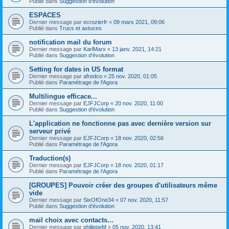
Publié dans
Suggestion d'évolution
ESPACES
Dernier message par
ecrozierfr
«
09 mars 2021, 09:06
Publié dans
Trucs et astuces
notification mail du forum
Dernier message par
KarlMarx
«
13 janv. 2021, 14:21
Publié dans
Suggestion d'évolution
Setting for dates in US format
Dernier message par
afredco
«
25 nov. 2020, 01:05
Publié dans
Paramétrage de l'Agora
Multilingue efficace...
Dernier message par
EJFJCorp
«
20 nov. 2020, 11:00
Publié dans
Suggestion d'évolution
L'application ne fonctionne pas avec dernière version sur
serveur privé
Dernier message par
EJFJCorp
«
18 nov. 2020, 02:56
Publié dans
Paramétrage de l'Agora
Traduction(s)
Dernier message par
EJFJCorp
«
18 nov. 2020, 01:17
Publié dans
Paramétrage de l'Agora
[GROUPES] Pouvoir créer des groupes d'utilisateurs même
vide
Dernier message par
SixOfOne34
«
07 nov. 2020, 11:57
Publié dans
Suggestion d'évolution
mail choix avec contacts...
Dernier message par
philippeM
«
05 nov. 2020, 13:41