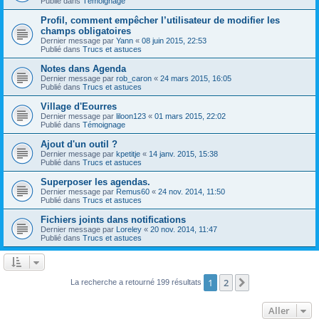
Publié dans
Témoignage
Profil, comment empêcher l’utilisateur de modifier les
champs obligatoires
Dernier message par
Yann
«
08 juin 2015, 22:53
Publié dans
Trucs et astuces
Notes dans Agenda
Dernier message par
rob_caron
«
24 mars 2015, 16:05
Publié dans
Trucs et astuces
Village d'Eourres
Dernier message par
liloon123
«
01 mars 2015, 22:02
Publié dans
Témoignage
Ajout d'un outil ?
Dernier message par
kpetitje
«
14 janv. 2015, 15:38
Publié dans
Trucs et astuces
Superposer les agendas.
Dernier message par
Remus60
«
24 nov. 2014, 11:50
Publié dans
Trucs et astuces
Fichiers joints dans notifications
Dernier message par
Loreley
«
20 nov. 2014, 11:47
Publié dans
Trucs et astuces
1
2
Suivant
La recherche a retourné 199 résultats
Aller