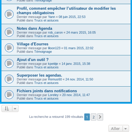
Publié dans
Témoignage
Profil, comment empêcher l’utilisateur de modifier les
champs obligatoires
Dernier message par
Yann
«
08 juin 2015, 22:53
Publié dans
Trucs et astuces
Notes dans Agenda
Dernier message par
rob_caron
«
24 mars 2015, 16:05
Publié dans
Trucs et astuces
Village d'Eourres
Dernier message par
liloon123
«
01 mars 2015, 22:02
Publié dans
Témoignage
Ajout d'un outil ?
Dernier message par
kpetitje
«
14 janv. 2015, 15:38
Publié dans
Trucs et astuces
Superposer les agendas.
Dernier message par
Remus60
«
24 nov. 2014, 11:50
Publié dans
Trucs et astuces
Fichiers joints dans notifications
Dernier message par
Loreley
«
20 nov. 2014, 11:47
Publié dans
Trucs et astuces
1
2
Suivant
La recherche a retourné 199 résultats
Aller