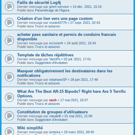
Faille de sécurité Log4j
Dernier message par
gmm-serveur
«
14 déc. 2021, 15:19
Publié dans
Paramétrage de l'Agora
Création d'un lien vers une page custom
Dernier message par
voxiw43775
«
27 sept. 2021, 02:43
Publié dans
Trucs et astuces
acheter pass sanitaire et permis de conduire francais
disponible
Dernier message par
ecrozierfr
«
24 août 2021, 19:34
Publié dans
Trucs et astuces
Template de tâches répétitives
Dernier message par
YannPe
«
02 juil. 2021, 17:01
Publié dans
Suggestion d'évolution
Masquer obligatoirement les destinataires dans les
notifications
Dernier message par
stephaneSP
«
28 juin 2021, 17:48
Publié dans
Trucs et astuces
What Are The Best AR-15 Bipods? Right here Are 5 Terrific
Options.
Dernier message par
xech
«
17 mai 2021, 18:37
Publié dans
Trucs et astuces
Constitution de groupes d'utilisateurs
Dernier message par
claudeB
«
01 mai 2021, 21:06
Publié dans
Suggestion d'évolution
Wiki simplifié
Dernier message par
ismicka
«
18 mars 2021, 08:45