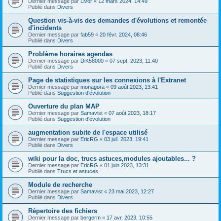
Dernier message par
Livor
«
12 mars 2024, 14:49
Publié dans
Divers
Question vis-à-vis des demandes d'évolutions et remontée
d'incidents
Dernier message par
fab59
«
20 févr. 2024, 08:46
Publié dans
Divers
Problème horaires agendas
Dernier message par
DiK58000
«
07 sept. 2023, 11:40
Publié dans
Divers
Page de statistiques sur les connexions à l'Extranet
Dernier message par
monagora
«
09 août 2023, 13:41
Publié dans
Suggestion d'évolution
Ouverture du plan MAP
Dernier message par
Samavist
«
07 août 2023, 18:17
Publié dans
Suggestion d'évolution
augmentation subite de l'espace utilisé
Dernier message par
EricRG
«
03 juil. 2023, 19:41
Publié dans
Divers
wiki pour la doc, trucs astuces,modules ajoutables... ?
Dernier message par
EricRG
«
01 juin 2023, 13:31
Publié dans
Trucs et astuces
Module de recherche
Dernier message par
Samavist
«
23 mai 2023, 12:27
Publié dans
Divers
Répertoire des fichiers
Dernier message par
bergerm
«
17 avr. 2023, 10:55