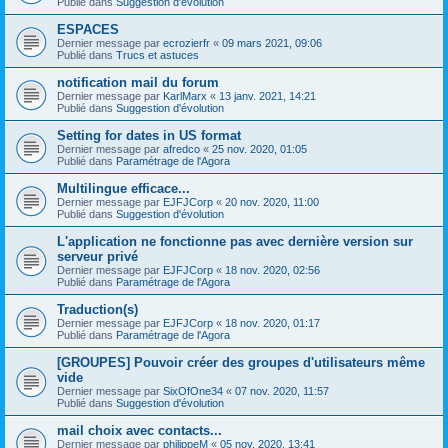
Publié dans
Suggestion d'évolution
ESPACES
Dernier message par
ecrozierfr
«
09 mars 2021, 09:06
Publié dans
Trucs et astuces
notification mail du forum
Dernier message par
KarlMarx
«
13 janv. 2021, 14:21
Publié dans
Suggestion d'évolution
Setting for dates in US format
Dernier message par
afredco
«
25 nov. 2020, 01:05
Publié dans
Paramétrage de l'Agora
Multilingue efficace...
Dernier message par
EJFJCorp
«
20 nov. 2020, 11:00
Publié dans
Suggestion d'évolution
L'application ne fonctionne pas avec dernière version sur
serveur privé
Dernier message par
EJFJCorp
«
18 nov. 2020, 02:56
Publié dans
Paramétrage de l'Agora
Traduction(s)
Dernier message par
EJFJCorp
«
18 nov. 2020, 01:17
Publié dans
Paramétrage de l'Agora
[GROUPES] Pouvoir créer des groupes d'utilisateurs même
vide
Dernier message par
SixOfOne34
«
07 nov. 2020, 11:57
Publié dans
Suggestion d'évolution
mail choix avec contacts...
Dernier message par
philippeM
«
05 nov. 2020, 13:41