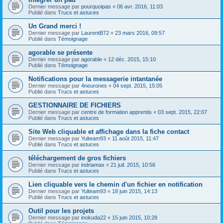
Dernier message par
pourquoipas
«
06 avr. 2016, 11:03
Publié dans
Trucs et astuces
Un Grand merci !
Dernier message par
LaurentB72
«
23 mars 2016, 09:57
Publié dans
Témoignage
agorable se présente
Dernier message par
agorable
«
12 déc. 2015, 15:10
Publié dans
Témoignage
Notifications pour la messagerie intantanée
Dernier message par
4neurones
«
04 sept. 2015, 15:05
Publié dans
Trucs et astuces
GESTIONNAIRE DE FICHIERS
Dernier message par
centre de formation apprentis
«
03 sept. 2015, 22:07
Publié dans
Trucs et astuces
Site Web cliquable et affichage dans la fiche contact
Dernier message par
Yulteam93
«
11 août 2015, 11:47
Publié dans
Trucs et astuces
téléchargement de gros fichiers
Dernier message par
indriamax
«
21 juil. 2015, 10:56
Publié dans
Trucs et astuces
Lien cliquable vers le chemin d'un fichier en notification
Dernier message par
Yulteam93
«
18 juin 2015, 14:13
Publié dans
Trucs et astuces
Outil pour les projets
Dernier message par
inokuda22
«
15 juin 2015, 10:28