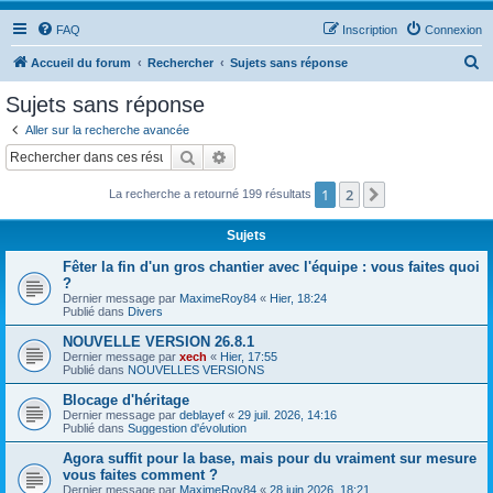
FAQ
Inscription
Connexion
R
Accueil du forum
Rechercher
Sujets sans réponse
e
Sujets sans réponse
c
Aller sur la recherche avancée
h
Rechercher
Recherche avancée
e
1
2
Suivant
La recherche a retourné 199 résultats
r
c
Sujets
h
Fêter la fin d'un gros chantier avec l'équipe : vous faites quoi
e
?
Dernier message par
MaximeRoy84
«
Hier, 18:24
r
Publié dans
Divers
NOUVELLE VERSION 26.8.1
Dernier message par
xech
«
Hier, 17:55
Publié dans
NOUVELLES VERSIONS
Blocage d'héritage
Dernier message par
deblayef
«
29 juil. 2026, 14:16
Publié dans
Suggestion d'évolution
Agora suffit pour la base, mais pour du vraiment sur mesure
vous faites comment ?
Dernier message par
MaximeRoy84
«
28 juin 2026, 18:21