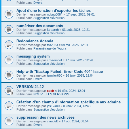
Publié dans
Divers
Ajout d'une fonction d'exporter les tâches
Dernier message par
nobug008fr
«
17 sept. 2025, 09:01
Publié dans
Suggestion d'évolution
numériser des documents
Dernier message par
farbarch
«
03 août 2025, 12:21
Publié dans
Suggestion d'évolution
Redondance Agenda
Dernier message par
tito2023
«
09 avr. 2025, 12:01
Publié dans
Paramétrage de l'Agora
messaging system
Dernier message par
crosemffet
«
17 févr. 2025, 12:26
Publié dans
Suggestion d'évolution
Help with "Backup Failed: Error Code 404" Issue
Dernier message par
jennifer660
«
16 janv. 2025, 19:04
Publié dans
Divers
VERSION 24.12
Dernier message par
xech
«
19 déc. 2024, 12:01
Publié dans
NOUVELLES VERSIONS
Création d’un champ d’information spécifique aux admins
Dernier message par
jcs12400
«
03 nov. 2024, 13:43
Publié dans
Suggestion d'évolution
suppression des news archivées
Dernier message par
claudeB
«
17 oct. 2024, 08:54
Publié dans
Divers