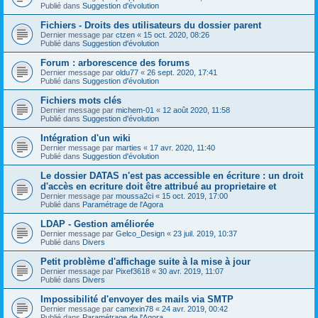
Publié dans
Suggestion d'évolution
Fichiers - Droits des utilisateurs du dossier parent
Dernier message par
ctzen
«
15 oct. 2020, 08:26
Publié dans
Suggestion d'évolution
Forum : arborescence des forums
Dernier message par
oldu77
«
26 sept. 2020, 17:41
Publié dans
Suggestion d'évolution
Fichiers mots clés
Dernier message par
michem-01
«
12 août 2020, 11:58
Publié dans
Suggestion d'évolution
Intégration d'un wiki
Dernier message par
marties
«
17 avr. 2020, 11:40
Publié dans
Suggestion d'évolution
Le dossier DATAS n'est pas accessible en écriture : un droit
d'accès en ecriture doit être attribué au proprietaire et
Dernier message par
moussa2ci
«
15 oct. 2019, 17:00
Publié dans
Paramétrage de l'Agora
LDAP - Gestion améliorée
Dernier message par
Gelco_Design
«
23 juil. 2019, 10:37
Publié dans
Divers
Petit problème d'affichage suite à la mise à jour
Dernier message par
Pixef3618
«
30 avr. 2019, 11:07
Publié dans
Divers
Impossibilité d'envoyer des mails via SMTP
Dernier message par
camexin78
«
24 avr. 2019, 00:42
Publié dans
Paramétrage de l'Agora