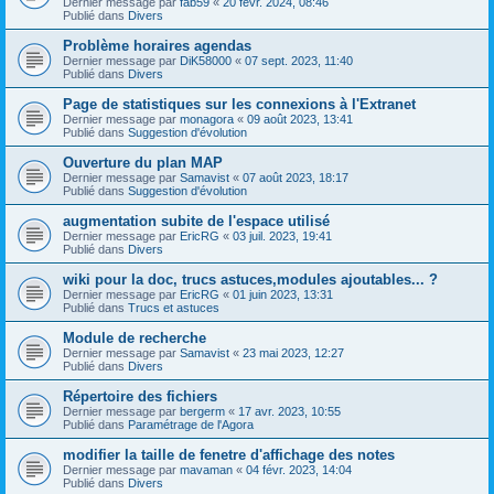
Dernier message par
fab59
«
20 févr. 2024, 08:46
Publié dans
Divers
Problème horaires agendas
Dernier message par
DiK58000
«
07 sept. 2023, 11:40
Publié dans
Divers
Page de statistiques sur les connexions à l'Extranet
Dernier message par
monagora
«
09 août 2023, 13:41
Publié dans
Suggestion d'évolution
Ouverture du plan MAP
Dernier message par
Samavist
«
07 août 2023, 18:17
Publié dans
Suggestion d'évolution
augmentation subite de l'espace utilisé
Dernier message par
EricRG
«
03 juil. 2023, 19:41
Publié dans
Divers
wiki pour la doc, trucs astuces,modules ajoutables... ?
Dernier message par
EricRG
«
01 juin 2023, 13:31
Publié dans
Trucs et astuces
Module de recherche
Dernier message par
Samavist
«
23 mai 2023, 12:27
Publié dans
Divers
Répertoire des fichiers
Dernier message par
bergerm
«
17 avr. 2023, 10:55
Publié dans
Paramétrage de l'Agora
modifier la taille de fenetre d'affichage des notes
Dernier message par
mavaman
«
04 févr. 2023, 14:04
Publié dans
Divers