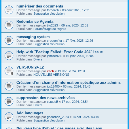
numériser des documents
Dernier message par
farbarch
«
03 août 2025, 12:21
Publié dans
Suggestion d'évolution
Redondance Agenda
Dernier message par
tito2023
«
09 avr. 2025, 12:01
Publié dans
Paramétrage de l'Agora
messaging system
Dernier message par
crosemffet
«
17 févr. 2025, 12:26
Publié dans
Suggestion d'évolution
Help with "Backup Failed: Error Code 404" Issue
Dernier message par
jennifer660
«
16 janv. 2025, 19:04
Publié dans
Divers
VERSION 24.12
Dernier message par
xech
«
19 déc. 2024, 12:01
Publié dans
NOUVELLES VERSIONS
Création d’un champ d’information spécifique aux admins
Dernier message par
jcs12400
«
03 nov. 2024, 13:43
Publié dans
Suggestion d'évolution
suppression des news archivées
Dernier message par
claudeB
«
17 oct. 2024, 08:54
Publié dans
Divers
Add languages
Dernier message par
gecarbon_2024
«
14 oct. 2024, 03:40
Publié dans
Suggestion d'évolution
Nouveau type d'objet : des pages avec des liens