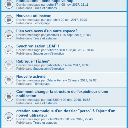
notifications : liens https vs http
Dernier message par
pollux57
«
08 nov. 2017, 21:11
Publié dans
Trucs et astuces
Nouveau utilisateur,
Dernier message par
jean-phi
«
29 oct. 2017, 10:31
Publié dans
Témoignage
Lien vers news d'un autre espace?
Dernier message par
jeanmi34
«
15 sept. 2017, 10:03
Publié dans
Trucs et astuces
Synchronisation LDAP !
Dernier message par
richard27400
«
12 juil. 2017, 10:46
Publié dans
Suggestion d'évolution
Rubrique "Tâches"
Dernier message par
gabrielleb
«
14 mai 2017, 10:00
Publié dans
Suggestion d'évolution
Nouvelle activité
Dernier message par
Orlane Ferre
«
27 mars 2017, 09:02
Publié dans
Témoignage
Comment changer la structure de l'expéditeur d'une
notification
Dernier message par
pst13300
«
02 déc. 2016, 10:53
Publié dans
Trucs et astuces
création automatique d'un dossier "perso" à l'ajout d'un
nouvel utilisateur
Dernier message par
rich999999
«
20 nov. 2016, 22:40
Publié dans
Trucs et astuces