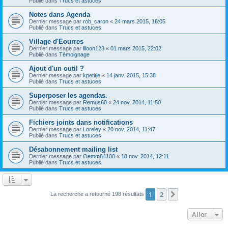
Publié dans
Trucs et astuces
Notes dans Agenda
Dernier message par
rob_caron
«
24 mars 2015, 16:05
Publié dans
Trucs et astuces
Village d'Eourres
Dernier message par
liloon123
«
01 mars 2015, 22:02
Publié dans
Témoignage
Ajout d'un outil ?
Dernier message par
kpetitje
«
14 janv. 2015, 15:38
Publié dans
Trucs et astuces
Superposer les agendas.
Dernier message par
Remus60
«
24 nov. 2014, 11:50
Publié dans
Trucs et astuces
Fichiers joints dans notifications
Dernier message par
Loreley
«
20 nov. 2014, 11:47
Publié dans
Trucs et astuces
Désabonnement mailing list
Dernier message par
Oemm84100
«
18 nov. 2014, 12:11
Publié dans
Trucs et astuces
1
2
Suivant
La recherche a retourné 198 résultats
Aller