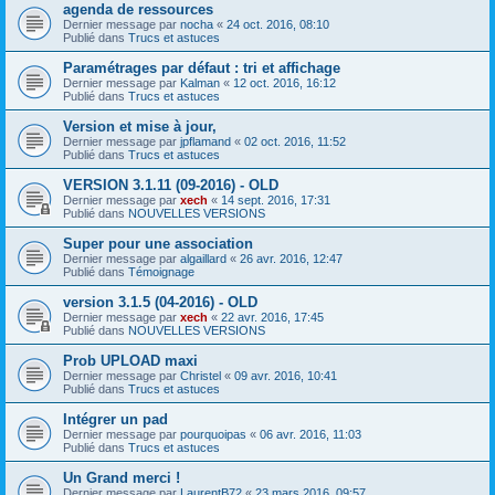
agenda de ressources
Dernier message par
nocha
«
24 oct. 2016, 08:10
Publié dans
Trucs et astuces
Paramétrages par défaut : tri et affichage
Dernier message par
Kalman
«
12 oct. 2016, 16:12
Publié dans
Trucs et astuces
Version et mise à jour,
Dernier message par
jpflamand
«
02 oct. 2016, 11:52
Publié dans
Trucs et astuces
VERSION 3.1.11 (09-2016) - OLD
Dernier message par
xech
«
14 sept. 2016, 17:31
Publié dans
NOUVELLES VERSIONS
Super pour une association
Dernier message par
algaillard
«
26 avr. 2016, 12:47
Publié dans
Témoignage
version 3.1.5 (04-2016) - OLD
Dernier message par
xech
«
22 avr. 2016, 17:45
Publié dans
NOUVELLES VERSIONS
Prob UPLOAD maxi
Dernier message par
Christel
«
09 avr. 2016, 10:41
Publié dans
Trucs et astuces
Intégrer un pad
Dernier message par
pourquoipas
«
06 avr. 2016, 11:03
Publié dans
Trucs et astuces
Un Grand merci !
Dernier message par
LaurentB72
«
23 mars 2016, 09:57