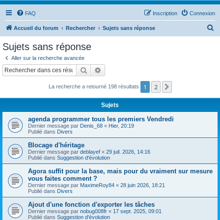
FAQ
Inscription
Connexion
R
Accueil du forum
Rechercher
Sujets sans réponse
e
Sujets sans réponse
c
Aller sur la recherche avancée
h
Rechercher
Recherche avancée
e
1
2
Suivant
La recherche a retourné 198 résultats
r
c
Sujets
h
agenda programmer tous les premiers Vendredi
e
Dernier message par
Denis_68
«
Hier, 20:19
Publié dans
Divers
r
Blocage d'héritage
Dernier message par
deblayef
«
29 juil. 2026, 14:16
Publié dans
Suggestion d'évolution
Agora suffit pour la base, mais pour du vraiment sur mesure
vous faites comment ?
Dernier message par
MaximeRoy84
«
28 juin 2026, 18:21
Publié dans
Divers
Ajout d'une fonction d'exporter les tâches
Dernier message par
nobug008fr
«
17 sept. 2025, 09:01
Publié dans
Suggestion d'évolution