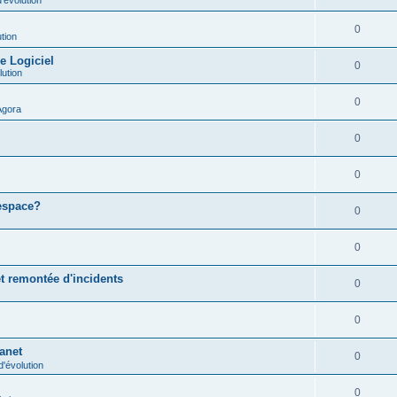
0
tion
e Logiciel
0
lution
0
Agora
0
0
 espace?
0
0
t remontée d'incidents
0
0
ranet
0
'évolution
0