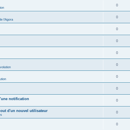
0
ion
0
e l'Agora
0
0
0
0
volution
0
ution
0
une notification
0
out d'un nouvel utilisateur
0
es
0