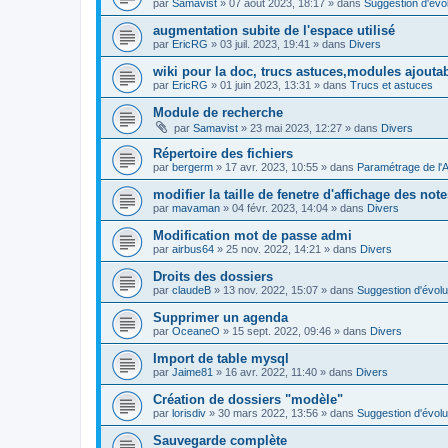
par
Samavist
»
07 août 2023, 18:17
» dans
Suggestion d'évol
augmentation subite de l'espace utilisé
par
EricRG
»
03 juil. 2023, 19:41
» dans
Divers
wiki pour la doc, trucs astuces,modules ajoutab
par
EricRG
»
01 juin 2023, 13:31
» dans
Trucs et astuces
Module de recherche
par
Samavist
»
23 mai 2023, 12:27
» dans
Divers
Répertoire des fichiers
par
bergerm
»
17 avr. 2023, 10:55
» dans
Paramétrage de l'
modifier la taille de fenetre d'affichage des not
par
mavaman
»
04 févr. 2023, 14:04
» dans
Divers
Modification mot de passe admi
par
airbus64
»
25 nov. 2022, 14:21
» dans
Divers
Droits des dossiers
par
claudeB
»
13 nov. 2022, 15:07
» dans
Suggestion d'évolu
Supprimer un agenda
par
OceaneO
»
15 sept. 2022, 09:46
» dans
Divers
Import de table mysql
par
Jaime81
»
16 avr. 2022, 11:40
» dans
Divers
Création de dossiers "modèle"
par
lorisdiv
»
30 mars 2022, 13:56
» dans
Suggestion d'évolu
Sauvegarde complète