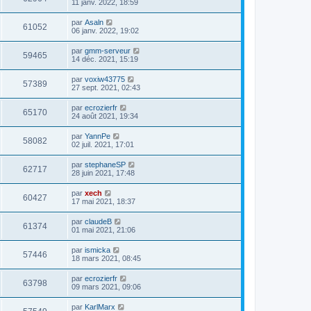
11 janv. 2022, 18:59
par
Asaln
61052
06 janv. 2022, 19:02
par
gmm-serveur
59465
14 déc. 2021, 15:19
par
voxiw43775
57389
27 sept. 2021, 02:43
par
ecrozierfr
65170
24 août 2021, 19:34
par
YannPe
58082
02 juil. 2021, 17:01
par
stephaneSP
62717
28 juin 2021, 17:48
par
xech
60427
17 mai 2021, 18:37
par
claudeB
61374
01 mai 2021, 21:06
par
ismicka
57446
18 mars 2021, 08:45
par
ecrozierfr
63798
09 mars 2021, 09:06
par
KarlMarx