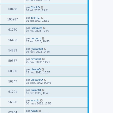
par
EricRG
60458
03 juil. 2023, 19:41
par
EricRG
100287
01 juin 2023, 13:31
par
Samavist
61750
23 mai 2023, 12:27
par
bergerm
56493
17 avr. 2023, 10:55
par
mavaman
54833
04 févr. 2023, 14:04
par
airbus64
59567
25 nov. 2022, 14:21
par
claudeB
60500
13 nov. 2022, 15:07
par
OceaneO
56347
15 sept. 2022, 09:46
par
Jaime81
61791
16 avr. 2022, 11:40
par
lorisdiv
56590
30 mars 2022, 13:56
par
Asaln
62964