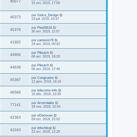
40077
15 oct. 2019, 17:00
par
Gelco_Design
40373
23 juil. 2019, 10:37
par
Pixef3618
45376
30 avr. 2019, 11:07
par
camexin78
41902
24 avr. 2019, 00:42
par
Piloutch
44906
06 avr. 2019, 18:20
par
Piloutch
44638
06 avr. 2019, 17:46
par
Congruens
45387
12 janv. 2019, 16:16
par
telecoms-info
46566
10 déc. 2018, 10:39
par
Arverniales
77141
18 nov. 2018, 10:54
par
eDonovan
42363
09 oct. 2018, 22:02
par
infocfdcgt
41043
23 avr. 2018, 12:28