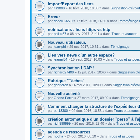
Import/Export des liens
par
its9000
»
18 févr. 2018, 19:03
» dans
Suggestion d'évolut
Erreur
par
dadou13270
»
17 févr. 2018, 14:50
» dans
Paramétrage d
notifications : liens https vs http
par
pollux57
»
08 nov. 2017, 21:11
» dans
Trucs et astuces
Nouveau utilisateur,
par
jean-phi
»
29 oct. 2017, 10:31
» dans
Témoignage
Lien vers news d'un autre espace?
par
jeanmi34
»
15 sept. 2017, 10:03
» dans
Trucs et astuces
Synchronisation LDAP !
par
richard27400
»
12 juil. 2017, 10:46
» dans
Suggestion d'é
Rubrique "Tâches"
par
gabrielleb
»
14 mai 2017, 10:00
» dans
Suggestion d'évol
Nouvelle activité
par
Orlane Ferre
»
27 mars 2017, 09:02
» dans
Témoignage
Comment changer la structure de l'expéditeur d'
par
pst13300
»
02 déc. 2016, 10:53
» dans
Trucs et astuces
création automatique d'un dossier "perso" à l'aj
par
rich999999
»
20 nov. 2016, 22:40
» dans
Trucs et astuc
agenda de ressources
par
nocha
»
24 oct. 2016, 08:10
» dans
Trucs et astuces