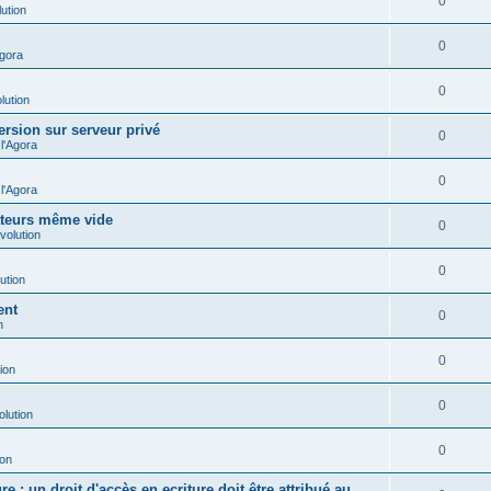
0
ution
0
Agora
0
lution
ersion sur serveur privé
0
l'Agora
0
l'Agora
ateurs même vide
0
volution
0
ution
ent
0
n
0
ion
0
olution
0
ion
e : un droit d'accès en ecriture doit être attribué au