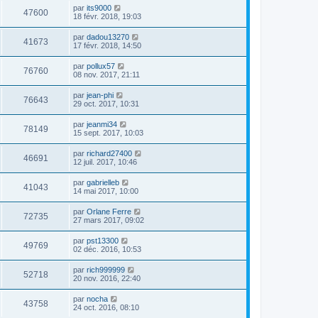
par
its9000
47600
18 févr. 2018, 19:03
par
dadou13270
41673
17 févr. 2018, 14:50
par
pollux57
76760
08 nov. 2017, 21:11
par
jean-phi
76643
29 oct. 2017, 10:31
par
jeanmi34
78149
15 sept. 2017, 10:03
par
richard27400
46691
12 juil. 2017, 10:46
par
gabrielleb
41043
14 mai 2017, 10:00
par
Orlane Ferre
72735
27 mars 2017, 09:02
par
pst13300
49769
02 déc. 2016, 10:53
par
rich999999
52718
20 nov. 2016, 22:40
par
nocha
43758
24 oct. 2016, 08:10