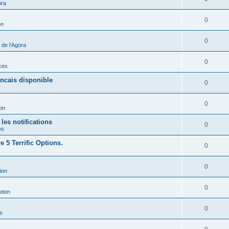
ora
0
on
0
de l'Agora
0
ces
ancais disponible
0
s
0
ion
les notifications
0
es
 5 Terrific Options.
0
0
ion
0
ution
0
s