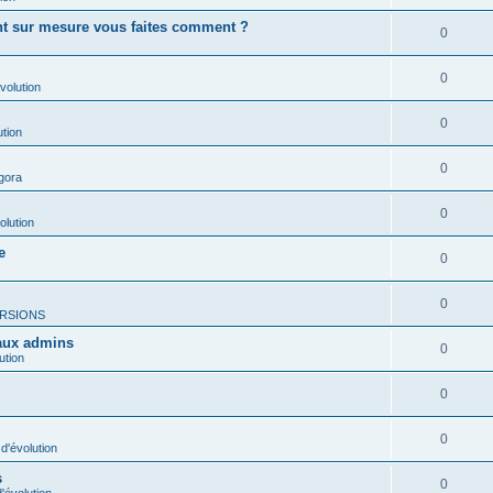
ent sur mesure vous faites comment ?
0
0
volution
0
ution
0
gora
0
olution
e
0
0
RSIONS
 aux admins
0
ution
0
0
d'évolution
s
0
'évolution