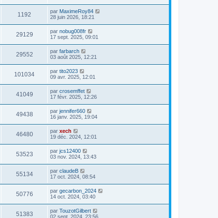
par
MaximeRoy84
1192
28 juin 2026, 18:21
par
nobug008fr
29129
17 sept. 2025, 09:01
par
farbarch
29552
03 août 2025, 12:21
par
tito2023
101034
09 avr. 2025, 12:01
par
crosemffet
41049
17 févr. 2025, 12:26
par
jennifer660
49438
16 janv. 2025, 19:04
par
xech
46480
19 déc. 2024, 12:01
par
jcs12400
53523
03 nov. 2024, 13:43
par
claudeB
55134
17 oct. 2024, 08:54
par
gecarbon_2024
50776
14 oct. 2024, 03:40
par
TouzotGilbert
51383
02 sept. 2024, 23:56