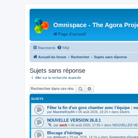
Omnispace - The Agora Proj
Page d'accueil
Raccourcis
FAQ
Accueil du forum
Rechercher
Sujets sans réponse
Sujets sans réponse
Aller sur la recherche avancée
Rechercher
Recherche avancée
SUJETS
Fêter la fin d'un gros chantier avec l'équipe : v
par
MaximeRoy84
»
06 août 2026, 18:24
» dans
Divers
NOUVELLE VERSION 26.8.1
par
xech
»
06 août 2026, 17:55
» dans
NOUVELLES VE
Blocage d'héritage
par
deblayef
»
29 juil. 2026, 14:16
» dans
Suggestion d'évolut