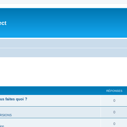
ect
RÉPONSES
ous faites quoi ?
0
0
RSIONS
0
ion