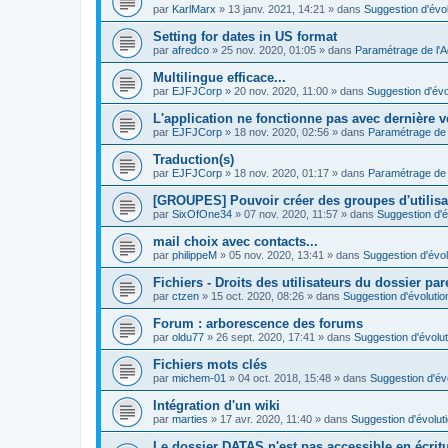
par
KarlMarx
»
13 janv. 2021, 14:21
» dans
Suggestion d'évol
Setting for dates in US format
par
afredco
»
25 nov. 2020, 01:05
» dans
Paramétrage de l'
Multilingue efficace...
par
EJFJCorp
»
20 nov. 2020, 11:00
» dans
Suggestion d'évo
L'application ne fonctionne pas avec dernière v
par
EJFJCorp
»
18 nov. 2020, 02:56
» dans
Paramétrage de 
Traduction(s)
par
EJFJCorp
»
18 nov. 2020, 01:17
» dans
Paramétrage de 
[GROUPES] Pouvoir créer des groupes d'utilis
par
SixOfOne34
»
07 nov. 2020, 11:57
» dans
Suggestion d'é
mail choix avec contacts...
par
philippeM
»
05 nov. 2020, 13:41
» dans
Suggestion d'évol
Fichiers - Droits des utilisateurs du dossier par
par
ctzen
»
15 oct. 2020, 08:26
» dans
Suggestion d'évolutio
Forum : arborescence des forums
par
oldu77
»
26 sept. 2020, 17:41
» dans
Suggestion d'évolut
Fichiers mots clés
par
michem-01
»
04 oct. 2018, 15:48
» dans
Suggestion d'év
Intégration d'un wiki
par
marties
»
17 avr. 2020, 11:40
» dans
Suggestion d'évolut
Le dossier DATAS n'est pas accessible en écritur