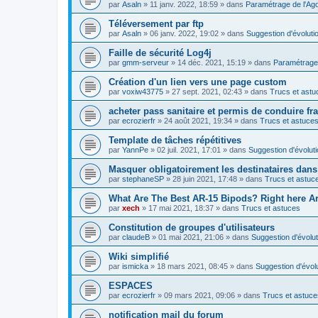
par
Asaln
»
11 janv. 2022, 18:59
» dans
Paramétrage de l'Ag
Téléversement par ftp
par
Asaln
»
06 janv. 2022, 19:02
» dans
Suggestion d'évoluti
Faille de sécurité Log4j
par
gmm-serveur
»
14 déc. 2021, 15:19
» dans
Paramétrage 
Création d'un lien vers une page custom
par
voxiw43775
»
27 sept. 2021, 02:43
» dans
Trucs et astu
acheter pass sanitaire et permis de conduire fr
par
ecrozierfr
»
24 août 2021, 19:34
» dans
Trucs et astuce
Template de tâches répétitives
par
YannPe
»
02 juil. 2021, 17:01
» dans
Suggestion d'évolut
Masquer obligatoirement les destinataires dans 
par
stephaneSP
»
28 juin 2021, 17:48
» dans
Trucs et astuc
What Are The Best AR-15 Bipods? Right here Are
par
xech
»
17 mai 2021, 18:37
» dans
Trucs et astuces
Constitution de groupes d'utilisateurs
par
claudeB
»
01 mai 2021, 21:06
» dans
Suggestion d'évolut
Wiki simplifié
par
ismicka
»
18 mars 2021, 08:45
» dans
Suggestion d'évol
ESPACES
par
ecrozierfr
»
09 mars 2021, 09:06
» dans
Trucs et astuce
notification mail du forum