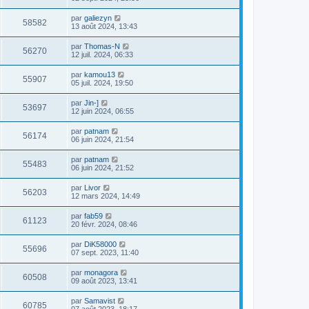
par
galiezyn
58582
13 août 2024, 13:43
par
Thomas-N
56270
12 juil. 2024, 06:33
par
kamou13
55907
05 juil. 2024, 19:50
par
Jin-]
53697
12 juin 2024, 06:55
par
patnam
56174
06 juin 2024, 21:54
par
patnam
55483
06 juin 2024, 21:52
par
Livor
56203
12 mars 2024, 14:49
par
fab59
61123
20 févr. 2024, 08:46
par
DiK58000
55696
07 sept. 2023, 11:40
par
monagora
60508
09 août 2023, 13:41
par
Samavist
60785
07 août 2023, 18:17