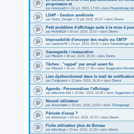
proprietaire et
par
moussa2ci
»
15 oct. 2019, 17:00
» dans
Paramétrage de 
LDAP - Gestion améliorée
par
Gelco_Design
»
23 juil. 2019, 10:37
» dans
Divers
Petit problème d'affichage suite à la mise à jou
par
Pixef3618
»
30 avr. 2019, 11:07
» dans
Divers
Impossibilité d'envoyer des mails via SMTP
par
camexin78
»
24 avr. 2019, 00:42
» dans
Paramétrage de 
Sauvegarde / restauration
par
Piloutch
»
06 avr. 2019, 18:20
» dans
Divers
Tâches : "rappel" par email avant fin
par
Piloutch
»
06 avr. 2019, 17:46
» dans
Suggestion d'évolut
Lien dysfonctionnel dans le mail de notificatio
par
Congruens
»
12 janv. 2019, 16:16
» dans
Divers
Agenda : Personnaliser l'affichage
par
telecoms-info
»
10 déc. 2018, 10:39
» dans
Suggestion d'
Nouvel utilisateur
par
Arverniales
»
18 nov. 2018, 10:54
» dans
Témoignage
Période d'essai ?
par
eDonovan
»
09 oct. 2018, 22:02
» dans
Divers
Fiche utilisateur plus de Bureau
par
infocfdcgt
»
23 avr. 2018, 12:28
» dans
Divers