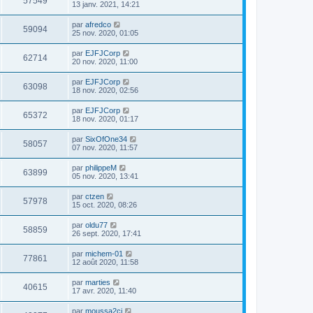
57549
13 janv. 2021, 14:21
par
afredco
59094
25 nov. 2020, 01:05
par
EJFJCorp
62714
20 nov. 2020, 11:00
par
EJFJCorp
63098
18 nov. 2020, 02:56
par
EJFJCorp
65372
18 nov. 2020, 01:17
par
SixOfOne34
58057
07 nov. 2020, 11:57
par
philippeM
63899
05 nov. 2020, 13:41
par
ctzen
57978
15 oct. 2020, 08:26
par
oldu77
58859
26 sept. 2020, 17:41
par
michem-01
77861
12 août 2020, 11:58
par
marties
40615
17 avr. 2020, 11:40
par
moussa2ci