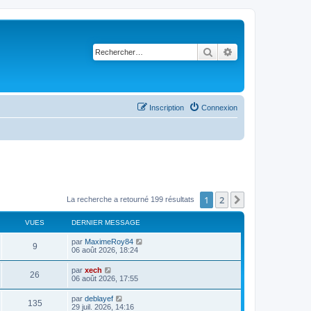
Rechercher
Recherche avancé
Inscription
Connexion
1
2
Suivant
La recherche a retourné 199 résultats
VUES
DERNIER MESSAGE
par
MaximeRoy84
9
06 août 2026, 18:24
par
xech
26
06 août 2026, 17:55
par
deblayef
135
29 juil. 2026, 14:16