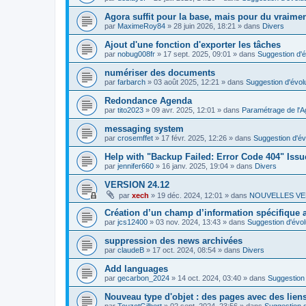
Agora suffit pour la base, mais pour du vraim
par
MaximeRoy84
»
28 juin 2026, 18:21
» dans
Divers
Ajout d'une fonction d'exporter les tâches
par
nobug008fr
»
17 sept. 2025, 09:01
» dans
Suggestion d'é
numériser des documents
par
farbarch
»
03 août 2025, 12:21
» dans
Suggestion d'évol
Redondance Agenda
par
tito2023
»
09 avr. 2025, 12:01
» dans
Paramétrage de l'A
messaging system
par
crosemffet
»
17 févr. 2025, 12:26
» dans
Suggestion d'év
Help with "Backup Failed: Error Code 404" Issu
par
jennifer660
»
16 janv. 2025, 19:04
» dans
Divers
VERSION 24.12
par
xech
»
19 déc. 2024, 12:01
» dans
NOUVELLES VE
Création d’un champ d’information spécifique
par
jcs12400
»
03 nov. 2024, 13:43
» dans
Suggestion d'évol
suppression des news archivées
par
claudeB
»
17 oct. 2024, 08:54
» dans
Divers
Add languages
par
gecarbon_2024
»
14 oct. 2024, 03:40
» dans
Suggestion 
Nouveau type d'objet : des pages avec des lien
par
TouzotGilbert
»
02 sept. 2024, 23:56
» dans
Suggestion d