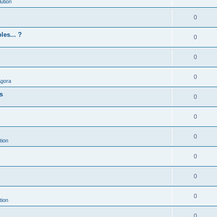
ution
0
les... ?
0
0
0
Agora
es
0
0
0
tion
0
0
0
tion
0