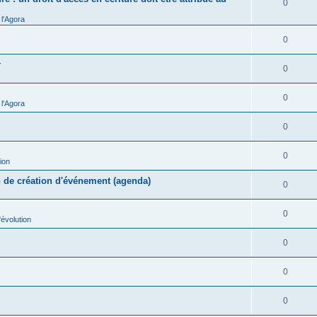
0
l'Agora
0
r
0
0
l'Agora
0
0
ion
n de création d'événement (agenda)
0
0
évolution
0
0
0