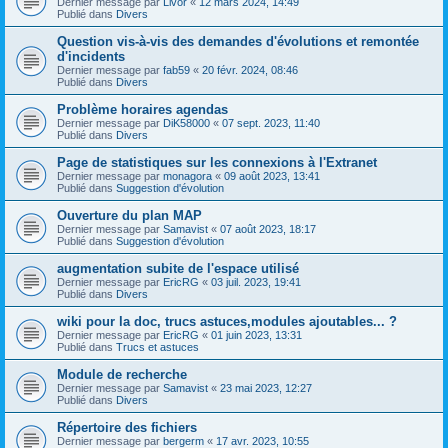
Dernier message par
Livor
«
12 mars 2024, 14:49
Publié dans
Divers
Question vis-à-vis des demandes d'évolutions et remontée
d'incidents
Dernier message par
fab59
«
20 févr. 2024, 08:46
Publié dans
Divers
Problème horaires agendas
Dernier message par
DiK58000
«
07 sept. 2023, 11:40
Publié dans
Divers
Page de statistiques sur les connexions à l'Extranet
Dernier message par
monagora
«
09 août 2023, 13:41
Publié dans
Suggestion d'évolution
Ouverture du plan MAP
Dernier message par
Samavist
«
07 août 2023, 18:17
Publié dans
Suggestion d'évolution
augmentation subite de l'espace utilisé
Dernier message par
EricRG
«
03 juil. 2023, 19:41
Publié dans
Divers
wiki pour la doc, trucs astuces,modules ajoutables... ?
Dernier message par
EricRG
«
01 juin 2023, 13:31
Publié dans
Trucs et astuces
Module de recherche
Dernier message par
Samavist
«
23 mai 2023, 12:27
Publié dans
Divers
Répertoire des fichiers
Dernier message par
bergerm
«
17 avr. 2023, 10:55