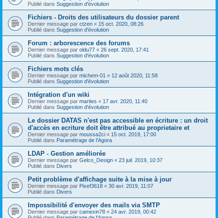
Publié dans
Suggestion d'évolution
Fichiers - Droits des utilisateurs du dossier parent
Dernier message par
ctzen
«
15 oct. 2020, 08:26
Publié dans
Suggestion d'évolution
Forum : arborescence des forums
Dernier message par
oldu77
«
26 sept. 2020, 17:41
Publié dans
Suggestion d'évolution
Fichiers mots clés
Dernier message par
michem-01
«
12 août 2020, 11:58
Publié dans
Suggestion d'évolution
Intégration d'un wiki
Dernier message par
marties
«
17 avr. 2020, 11:40
Publié dans
Suggestion d'évolution
Le dossier DATAS n'est pas accessible en écriture : un droit
d'accès en ecriture doit être attribué au proprietaire et
Dernier message par
moussa2ci
«
15 oct. 2019, 17:00
Publié dans
Paramétrage de l'Agora
LDAP - Gestion améliorée
Dernier message par
Gelco_Design
«
23 juil. 2019, 10:37
Publié dans
Divers
Petit problème d'affichage suite à la mise à jour
Dernier message par
Pixef3618
«
30 avr. 2019, 11:07
Publié dans
Divers
Impossibilité d'envoyer des mails via SMTP
Dernier message par
camexin78
«
24 avr. 2019, 00:42
Publié dans
Paramétrage de l'Agora