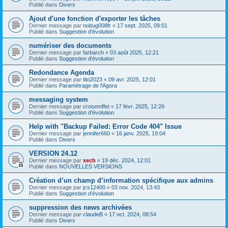
Publié dans
Divers
Ajout d'une fonction d'exporter les tâches
Dernier message par
nobug008fr
«
17 sept. 2025, 09:01
Publié dans
Suggestion d'évolution
numériser des documents
Dernier message par
farbarch
«
03 août 2025, 12:21
Publié dans
Suggestion d'évolution
Redondance Agenda
Dernier message par
tito2023
«
09 avr. 2025, 12:01
Publié dans
Paramétrage de l'Agora
messaging system
Dernier message par
crosemffet
«
17 févr. 2025, 12:26
Publié dans
Suggestion d'évolution
Help with "Backup Failed: Error Code 404" Issue
Dernier message par
jennifer660
«
16 janv. 2025, 19:04
Publié dans
Divers
VERSION 24.12
Dernier message par
xech
«
19 déc. 2024, 12:01
Publié dans
NOUVELLES VERSIONS
Création d’un champ d’information spécifique aux admins
Dernier message par
jcs12400
«
03 nov. 2024, 13:43
Publié dans
Suggestion d'évolution
suppression des news archivées
Dernier message par
claudeB
«
17 oct. 2024, 08:54
Publié dans
Divers