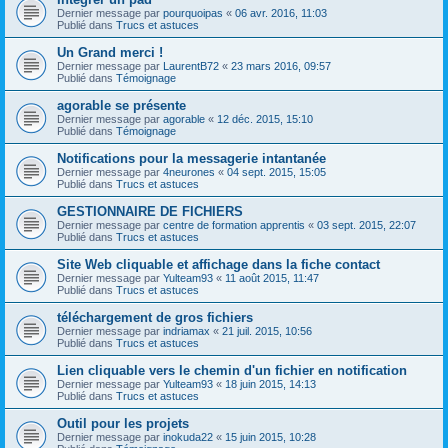
Dernier message par
pourquoipas
«
06 avr. 2016, 11:03
Publié dans
Trucs et astuces
Un Grand merci !
Dernier message par
LaurentB72
«
23 mars 2016, 09:57
Publié dans
Témoignage
agorable se présente
Dernier message par
agorable
«
12 déc. 2015, 15:10
Publié dans
Témoignage
Notifications pour la messagerie intantanée
Dernier message par
4neurones
«
04 sept. 2015, 15:05
Publié dans
Trucs et astuces
GESTIONNAIRE DE FICHIERS
Dernier message par
centre de formation apprentis
«
03 sept. 2015, 22:07
Publié dans
Trucs et astuces
Site Web cliquable et affichage dans la fiche contact
Dernier message par
Yulteam93
«
11 août 2015, 11:47
Publié dans
Trucs et astuces
téléchargement de gros fichiers
Dernier message par
indriamax
«
21 juil. 2015, 10:56
Publié dans
Trucs et astuces
Lien cliquable vers le chemin d'un fichier en notification
Dernier message par
Yulteam93
«
18 juin 2015, 14:13
Publié dans
Trucs et astuces
Outil pour les projets
Dernier message par
inokuda22
«
15 juin 2015, 10:28