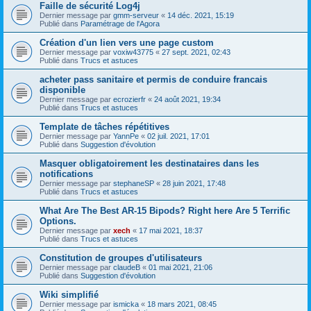
Faille de sécurité Log4j
Dernier message par
gmm-serveur
«
14 déc. 2021, 15:19
Publié dans
Paramétrage de l'Agora
Création d'un lien vers une page custom
Dernier message par
voxiw43775
«
27 sept. 2021, 02:43
Publié dans
Trucs et astuces
acheter pass sanitaire et permis de conduire francais
disponible
Dernier message par
ecrozierfr
«
24 août 2021, 19:34
Publié dans
Trucs et astuces
Template de tâches répétitives
Dernier message par
YannPe
«
02 juil. 2021, 17:01
Publié dans
Suggestion d'évolution
Masquer obligatoirement les destinataires dans les
notifications
Dernier message par
stephaneSP
«
28 juin 2021, 17:48
Publié dans
Trucs et astuces
What Are The Best AR-15 Bipods? Right here Are 5 Terrific
Options.
Dernier message par
xech
«
17 mai 2021, 18:37
Publié dans
Trucs et astuces
Constitution de groupes d'utilisateurs
Dernier message par
claudeB
«
01 mai 2021, 21:06
Publié dans
Suggestion d'évolution
Wiki simplifié
Dernier message par
ismicka
«
18 mars 2021, 08:45