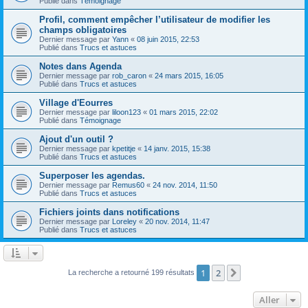
Publié dans
Témoignage
Profil, comment empêcher l’utilisateur de modifier les
champs obligatoires
Dernier message par
Yann
«
08 juin 2015, 22:53
Publié dans
Trucs et astuces
Notes dans Agenda
Dernier message par
rob_caron
«
24 mars 2015, 16:05
Publié dans
Trucs et astuces
Village d'Eourres
Dernier message par
liloon123
«
01 mars 2015, 22:02
Publié dans
Témoignage
Ajout d'un outil ?
Dernier message par
kpetitje
«
14 janv. 2015, 15:38
Publié dans
Trucs et astuces
Superposer les agendas.
Dernier message par
Remus60
«
24 nov. 2014, 11:50
Publié dans
Trucs et astuces
Fichiers joints dans notifications
Dernier message par
Loreley
«
20 nov. 2014, 11:47
Publié dans
Trucs et astuces
1
2
Suivant
La recherche a retourné 199 résultats
Aller