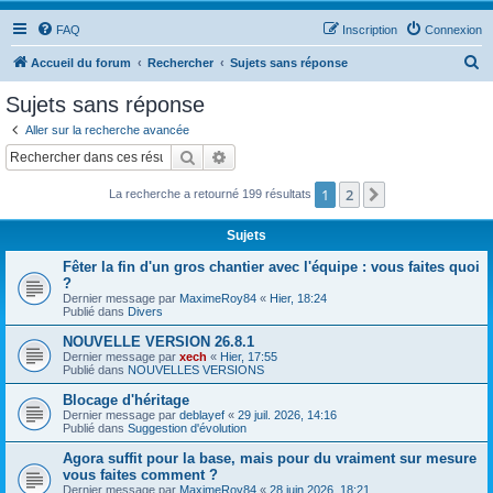
FAQ
Inscription
Connexion
R
Accueil du forum
Rechercher
Sujets sans réponse
e
Sujets sans réponse
c
Aller sur la recherche avancée
h
Rechercher
Recherche avancée
e
1
2
Suivant
La recherche a retourné 199 résultats
r
c
Sujets
h
Fêter la fin d'un gros chantier avec l'équipe : vous faites quoi
e
?
Dernier message par
MaximeRoy84
«
Hier, 18:24
r
Publié dans
Divers
NOUVELLE VERSION 26.8.1
Dernier message par
xech
«
Hier, 17:55
Publié dans
NOUVELLES VERSIONS
Blocage d'héritage
Dernier message par
deblayef
«
29 juil. 2026, 14:16
Publié dans
Suggestion d'évolution
Agora suffit pour la base, mais pour du vraiment sur mesure
vous faites comment ?
Dernier message par
MaximeRoy84
«
28 juin 2026, 18:21