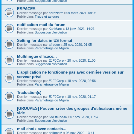
Publié dans
Suggestion d'évolution
ESPACES
Dernier message par
ecrozierfr
«
09 mars 2021, 09:06
Publié dans
Trucs et astuces
notification mail du forum
Dernier message par
KarlMarx
«
13 janv. 2021, 14:21
Publié dans
Suggestion d'évolution
Setting for dates in US format
Dernier message par
afredco
«
25 nov. 2020, 01:05
Publié dans
Paramétrage de l'Agora
Multilingue efficace...
Dernier message par
EJFJCorp
«
20 nov. 2020, 11:00
Publié dans
Suggestion d'évolution
L'application ne fonctionne pas avec dernière version sur
serveur privé
Dernier message par
EJFJCorp
«
18 nov. 2020, 02:56
Publié dans
Paramétrage de l'Agora
Traduction(s)
Dernier message par
EJFJCorp
«
18 nov. 2020, 01:17
Publié dans
Paramétrage de l'Agora
[GROUPES] Pouvoir créer des groupes d'utilisateurs même
vide
Dernier message par
SixOfOne34
«
07 nov. 2020, 11:57
Publié dans
Suggestion d'évolution
mail choix avec contacts...
Dernier message par
philippeM
«
05 nov. 2020, 13:41