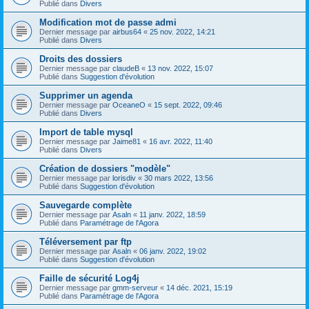
Publié dans
Divers
Modification mot de passe admi
Dernier message par
airbus64
«
25 nov. 2022, 14:21
Publié dans
Divers
Droits des dossiers
Dernier message par
claudeB
«
13 nov. 2022, 15:07
Publié dans
Suggestion d'évolution
Supprimer un agenda
Dernier message par
OceaneO
«
15 sept. 2022, 09:46
Publié dans
Divers
Import de table mysql
Dernier message par
Jaime81
«
16 avr. 2022, 11:40
Publié dans
Divers
Création de dossiers "modèle"
Dernier message par
lorisdiv
«
30 mars 2022, 13:56
Publié dans
Suggestion d'évolution
Sauvegarde complète
Dernier message par
Asaln
«
11 janv. 2022, 18:59
Publié dans
Paramétrage de l'Agora
Téléversement par ftp
Dernier message par
Asaln
«
06 janv. 2022, 19:02
Publié dans
Suggestion d'évolution
Faille de sécurité Log4j
Dernier message par
gmm-serveur
«
14 déc. 2021, 15:19
Publié dans
Paramétrage de l'Agora