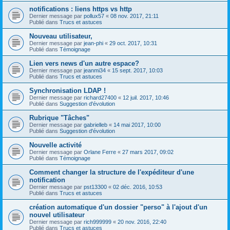
notifications : liens https vs http
Dernier message par
pollux57
«
08 nov. 2017, 21:11
Publié dans
Trucs et astuces
Nouveau utilisateur,
Dernier message par
jean-phi
«
29 oct. 2017, 10:31
Publié dans
Témoignage
Lien vers news d'un autre espace?
Dernier message par
jeanmi34
«
15 sept. 2017, 10:03
Publié dans
Trucs et astuces
Synchronisation LDAP !
Dernier message par
richard27400
«
12 juil. 2017, 10:46
Publié dans
Suggestion d'évolution
Rubrique "Tâches"
Dernier message par
gabrielleb
«
14 mai 2017, 10:00
Publié dans
Suggestion d'évolution
Nouvelle activité
Dernier message par
Orlane Ferre
«
27 mars 2017, 09:02
Publié dans
Témoignage
Comment changer la structure de l'expéditeur d'une
notification
Dernier message par
pst13300
«
02 déc. 2016, 10:53
Publié dans
Trucs et astuces
création automatique d'un dossier "perso" à l'ajout d'un
nouvel utilisateur
Dernier message par
rich999999
«
20 nov. 2016, 22:40
Publié dans
Trucs et astuces