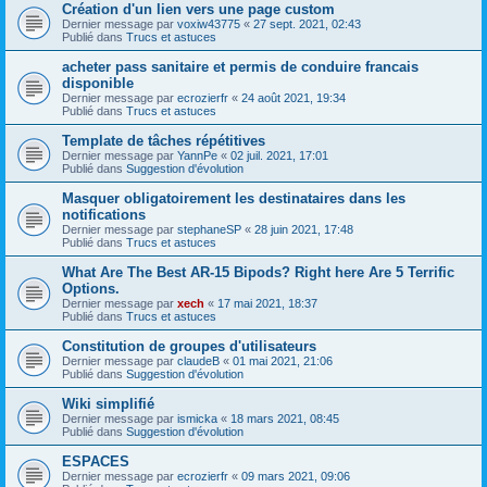
Création d'un lien vers une page custom
Dernier message par
voxiw43775
«
27 sept. 2021, 02:43
Publié dans
Trucs et astuces
acheter pass sanitaire et permis de conduire francais
disponible
Dernier message par
ecrozierfr
«
24 août 2021, 19:34
Publié dans
Trucs et astuces
Template de tâches répétitives
Dernier message par
YannPe
«
02 juil. 2021, 17:01
Publié dans
Suggestion d'évolution
Masquer obligatoirement les destinataires dans les
notifications
Dernier message par
stephaneSP
«
28 juin 2021, 17:48
Publié dans
Trucs et astuces
What Are The Best AR-15 Bipods? Right here Are 5 Terrific
Options.
Dernier message par
xech
«
17 mai 2021, 18:37
Publié dans
Trucs et astuces
Constitution de groupes d'utilisateurs
Dernier message par
claudeB
«
01 mai 2021, 21:06
Publié dans
Suggestion d'évolution
Wiki simplifié
Dernier message par
ismicka
«
18 mars 2021, 08:45
Publié dans
Suggestion d'évolution
ESPACES
Dernier message par
ecrozierfr
«
09 mars 2021, 09:06