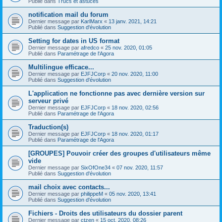
Publié dans
Trucs et astuces
notification mail du forum
Dernier message par
KarlMarx
«
13 janv. 2021, 14:21
Publié dans
Suggestion d'évolution
Setting for dates in US format
Dernier message par
afredco
«
25 nov. 2020, 01:05
Publié dans
Paramétrage de l'Agora
Multilingue efficace...
Dernier message par
EJFJCorp
«
20 nov. 2020, 11:00
Publié dans
Suggestion d'évolution
L'application ne fonctionne pas avec dernière version sur
serveur privé
Dernier message par
EJFJCorp
«
18 nov. 2020, 02:56
Publié dans
Paramétrage de l'Agora
Traduction(s)
Dernier message par
EJFJCorp
«
18 nov. 2020, 01:17
Publié dans
Paramétrage de l'Agora
[GROUPES] Pouvoir créer des groupes d'utilisateurs même
vide
Dernier message par
SixOfOne34
«
07 nov. 2020, 11:57
Publié dans
Suggestion d'évolution
mail choix avec contacts...
Dernier message par
philippeM
«
05 nov. 2020, 13:41
Publié dans
Suggestion d'évolution
Fichiers - Droits des utilisateurs du dossier parent
Dernier message par
ctzen
«
15 oct. 2020, 08:26