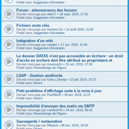
Publié dans
Suggestion d'évolution
Forum : arborescence des forums
Dernier message par
oldu77
«
26 sept. 2020, 17:41
Publié dans
Suggestion d'évolution
Fichiers mots clés
Dernier message par
michem-01
«
12 août 2020, 11:58
Publié dans
Suggestion d'évolution
Intégration d'un wiki
Dernier message par
marties
«
17 avr. 2020, 11:40
Publié dans
Suggestion d'évolution
Le dossier DATAS n'est pas accessible en écriture : un droit
d'accès en ecriture doit être attribué au proprietaire et
Dernier message par
moussa2ci
«
15 oct. 2019, 17:00
Publié dans
Paramétrage de l'Agora
LDAP - Gestion améliorée
Dernier message par
Gelco_Design
«
23 juil. 2019, 10:37
Publié dans
Divers
Petit problème d'affichage suite à la mise à jour
Dernier message par
Pixef3618
«
30 avr. 2019, 11:07
Publié dans
Divers
Impossibilité d'envoyer des mails via SMTP
Dernier message par
camexin78
«
24 avr. 2019, 00:42
Publié dans
Paramétrage de l'Agora
Sauvegarde / restauration
Dernier message par
Piloutch
«
06 avr. 2019, 18:20
Publié dans
Divers