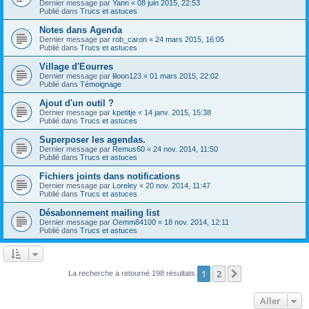
Dernier message par
Yann
«
08 juin 2015, 22:53
Publié dans
Trucs et astuces
Notes dans Agenda
Dernier message par
rob_caron
«
24 mars 2015, 16:05
Publié dans
Trucs et astuces
Village d'Eourres
Dernier message par
liloon123
«
01 mars 2015, 22:02
Publié dans
Témoignage
Ajout d'un outil ?
Dernier message par
kpetitje
«
14 janv. 2015, 15:38
Publié dans
Trucs et astuces
Superposer les agendas.
Dernier message par
Remus60
«
24 nov. 2014, 11:50
Publié dans
Trucs et astuces
Fichiers joints dans notifications
Dernier message par
Loreley
«
20 nov. 2014, 11:47
Publié dans
Trucs et astuces
Désabonnement mailing list
Dernier message par
Oemm84100
«
18 nov. 2014, 12:11
Publié dans
Trucs et astuces
1
2
Suivant
La recherche a retourné 198 résultats
Aller