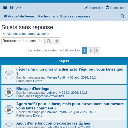
FAQ
Inscription
Connexion
R
Accueil du forum
Rechercher
Sujets sans réponse
e
Sujets sans réponse
c
Aller sur la recherche avancée
h
Rechercher
Recherche avancée
e
1
2
Suivant
La recherche a retourné 198 résultats
r
c
Sujets
h
Fêter la fin d'un gros chantier avec l'équipe : vous faites quoi
e
?
Dernier message par
MaximeRoy84
«
06 août 2026, 18:24
r
Publié dans
Divers
Blocage d'héritage
Dernier message par
deblayef
«
29 juil. 2026, 14:16
Publié dans
Suggestion d'évolution
Agora suffit pour la base, mais pour du vraiment sur mesure
vous faites comment ?
Dernier message par
MaximeRoy84
«
28 juin 2026, 18:21
Publié dans
Divers
Ajout d'une fonction d'exporter les tâches
Dernier message par
nobug008fr
«
17 sept. 2025, 09:01