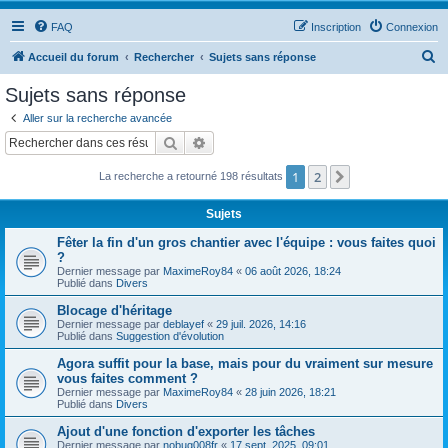
FAQ
Inscription
Connexion
R
Accueil du forum
Rechercher
Sujets sans réponse
e
Sujets sans réponse
c
Aller sur la recherche avancée
h
Rechercher
Recherche avancée
e
1
2
Suivant
La recherche a retourné 198 résultats
r
c
Sujets
h
Fêter la fin d'un gros chantier avec l'équipe : vous faites quoi
e
?
Dernier message par
MaximeRoy84
«
06 août 2026, 18:24
r
Publié dans
Divers
Blocage d'héritage
Dernier message par
deblayef
«
29 juil. 2026, 14:16
Publié dans
Suggestion d'évolution
Agora suffit pour la base, mais pour du vraiment sur mesure
vous faites comment ?
Dernier message par
MaximeRoy84
«
28 juin 2026, 18:21
Publié dans
Divers
Ajout d'une fonction d'exporter les tâches
Dernier message par
nobug008fr
«
17 sept. 2025, 09:01