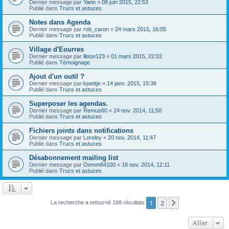
Dernier message par
Yann
«
08 juin 2015, 22:53
Publié dans
Trucs et astuces
Notes dans Agenda
Dernier message par
rob_caron
«
24 mars 2015, 16:05
Publié dans
Trucs et astuces
Village d'Eourres
Dernier message par
liloon123
«
01 mars 2015, 22:02
Publié dans
Témoignage
Ajout d'un outil ?
Dernier message par
kpetitje
«
14 janv. 2015, 15:38
Publié dans
Trucs et astuces
Superposer les agendas.
Dernier message par
Remus60
«
24 nov. 2014, 11:50
Publié dans
Trucs et astuces
Fichiers joints dans notifications
Dernier message par
Loreley
«
20 nov. 2014, 11:47
Publié dans
Trucs et astuces
Désabonnement mailing list
Dernier message par
Oemm84100
«
18 nov. 2014, 12:11
Publié dans
Trucs et astuces
1
2
Suivant
La recherche a retourné 198 résultats
Aller