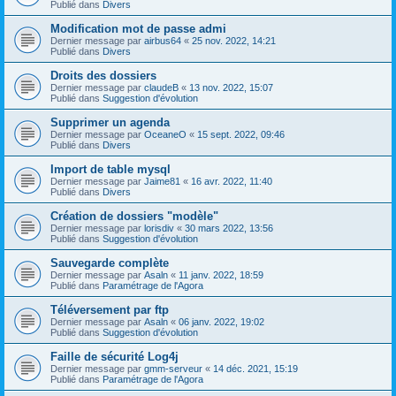
Publié dans
Divers
Modification mot de passe admi
Dernier message par
airbus64
«
25 nov. 2022, 14:21
Publié dans
Divers
Droits des dossiers
Dernier message par
claudeB
«
13 nov. 2022, 15:07
Publié dans
Suggestion d'évolution
Supprimer un agenda
Dernier message par
OceaneO
«
15 sept. 2022, 09:46
Publié dans
Divers
Import de table mysql
Dernier message par
Jaime81
«
16 avr. 2022, 11:40
Publié dans
Divers
Création de dossiers "modèle"
Dernier message par
lorisdiv
«
30 mars 2022, 13:56
Publié dans
Suggestion d'évolution
Sauvegarde complète
Dernier message par
Asaln
«
11 janv. 2022, 18:59
Publié dans
Paramétrage de l'Agora
Téléversement par ftp
Dernier message par
Asaln
«
06 janv. 2022, 19:02
Publié dans
Suggestion d'évolution
Faille de sécurité Log4j
Dernier message par
gmm-serveur
«
14 déc. 2021, 15:19
Publié dans
Paramétrage de l'Agora