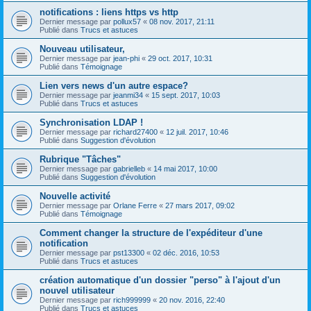
notifications : liens https vs http
Dernier message par
pollux57
«
08 nov. 2017, 21:11
Publié dans
Trucs et astuces
Nouveau utilisateur,
Dernier message par
jean-phi
«
29 oct. 2017, 10:31
Publié dans
Témoignage
Lien vers news d'un autre espace?
Dernier message par
jeanmi34
«
15 sept. 2017, 10:03
Publié dans
Trucs et astuces
Synchronisation LDAP !
Dernier message par
richard27400
«
12 juil. 2017, 10:46
Publié dans
Suggestion d'évolution
Rubrique "Tâches"
Dernier message par
gabrielleb
«
14 mai 2017, 10:00
Publié dans
Suggestion d'évolution
Nouvelle activité
Dernier message par
Orlane Ferre
«
27 mars 2017, 09:02
Publié dans
Témoignage
Comment changer la structure de l'expéditeur d'une
notification
Dernier message par
pst13300
«
02 déc. 2016, 10:53
Publié dans
Trucs et astuces
création automatique d'un dossier "perso" à l'ajout d'un
nouvel utilisateur
Dernier message par
rich999999
«
20 nov. 2016, 22:40
Publié dans
Trucs et astuces