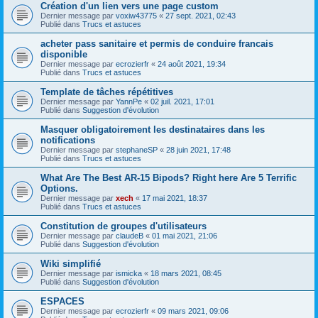
Création d'un lien vers une page custom
Dernier message par
voxiw43775
«
27 sept. 2021, 02:43
Publié dans
Trucs et astuces
acheter pass sanitaire et permis de conduire francais
disponible
Dernier message par
ecrozierfr
«
24 août 2021, 19:34
Publié dans
Trucs et astuces
Template de tâches répétitives
Dernier message par
YannPe
«
02 juil. 2021, 17:01
Publié dans
Suggestion d'évolution
Masquer obligatoirement les destinataires dans les
notifications
Dernier message par
stephaneSP
«
28 juin 2021, 17:48
Publié dans
Trucs et astuces
What Are The Best AR-15 Bipods? Right here Are 5 Terrific
Options.
Dernier message par
xech
«
17 mai 2021, 18:37
Publié dans
Trucs et astuces
Constitution de groupes d'utilisateurs
Dernier message par
claudeB
«
01 mai 2021, 21:06
Publié dans
Suggestion d'évolution
Wiki simplifié
Dernier message par
ismicka
«
18 mars 2021, 08:45
Publié dans
Suggestion d'évolution
ESPACES
Dernier message par
ecrozierfr
«
09 mars 2021, 09:06