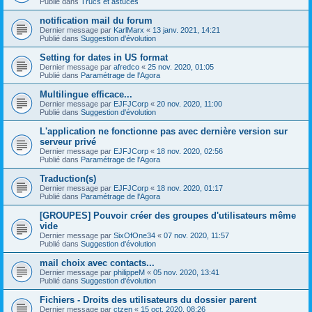
Publié dans
Trucs et astuces
notification mail du forum
Dernier message par
KarlMarx
«
13 janv. 2021, 14:21
Publié dans
Suggestion d'évolution
Setting for dates in US format
Dernier message par
afredco
«
25 nov. 2020, 01:05
Publié dans
Paramétrage de l'Agora
Multilingue efficace...
Dernier message par
EJFJCorp
«
20 nov. 2020, 11:00
Publié dans
Suggestion d'évolution
L'application ne fonctionne pas avec dernière version sur
serveur privé
Dernier message par
EJFJCorp
«
18 nov. 2020, 02:56
Publié dans
Paramétrage de l'Agora
Traduction(s)
Dernier message par
EJFJCorp
«
18 nov. 2020, 01:17
Publié dans
Paramétrage de l'Agora
[GROUPES] Pouvoir créer des groupes d'utilisateurs même
vide
Dernier message par
SixOfOne34
«
07 nov. 2020, 11:57
Publié dans
Suggestion d'évolution
mail choix avec contacts...
Dernier message par
philippeM
«
05 nov. 2020, 13:41
Publié dans
Suggestion d'évolution
Fichiers - Droits des utilisateurs du dossier parent
Dernier message par
ctzen
«
15 oct. 2020, 08:26