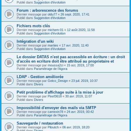
Publié dans
Suggestion d'évolution
Forum : arborescence des forums
Dernier message par
oldu77
«
26 sept. 2020, 17:41
Publié dans
Suggestion d'évolution
Fichiers mots clés
Dernier message par
michem-01
«
12 août 2020, 11:58
Publié dans
Suggestion d'évolution
Intégration d'un wiki
Dernier message par
marties
«
17 avr. 2020, 11:40
Publié dans
Suggestion d'évolution
Le dossier DATAS n'est pas accessible en écriture : un droit
d'accès en ecriture doit être attribué au proprietaire et
Dernier message par
moussa2ci
«
15 oct. 2019, 17:00
Publié dans
Paramétrage de l'Agora
LDAP - Gestion améliorée
Dernier message par
Gelco_Design
«
23 juil. 2019, 10:37
Publié dans
Divers
Petit problème d'affichage suite à la mise à jour
Dernier message par
Pixef3618
«
30 avr. 2019, 11:07
Publié dans
Divers
Impossibilité d'envoyer des mails via SMTP
Dernier message par
camexin78
«
24 avr. 2019, 00:42
Publié dans
Paramétrage de l'Agora
Sauvegarde / restauration
Dernier message par
Piloutch
«
06 avr. 2019, 18:20
Publié dans
Divers