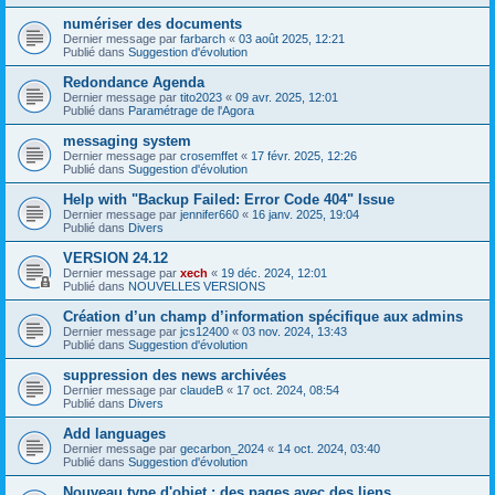
numériser des documents
Dernier message par
farbarch
«
03 août 2025, 12:21
Publié dans
Suggestion d'évolution
Redondance Agenda
Dernier message par
tito2023
«
09 avr. 2025, 12:01
Publié dans
Paramétrage de l'Agora
messaging system
Dernier message par
crosemffet
«
17 févr. 2025, 12:26
Publié dans
Suggestion d'évolution
Help with "Backup Failed: Error Code 404" Issue
Dernier message par
jennifer660
«
16 janv. 2025, 19:04
Publié dans
Divers
VERSION 24.12
Dernier message par
xech
«
19 déc. 2024, 12:01
Publié dans
NOUVELLES VERSIONS
Création d’un champ d’information spécifique aux admins
Dernier message par
jcs12400
«
03 nov. 2024, 13:43
Publié dans
Suggestion d'évolution
suppression des news archivées
Dernier message par
claudeB
«
17 oct. 2024, 08:54
Publié dans
Divers
Add languages
Dernier message par
gecarbon_2024
«
14 oct. 2024, 03:40
Publié dans
Suggestion d'évolution
Nouveau type d'objet : des pages avec des liens