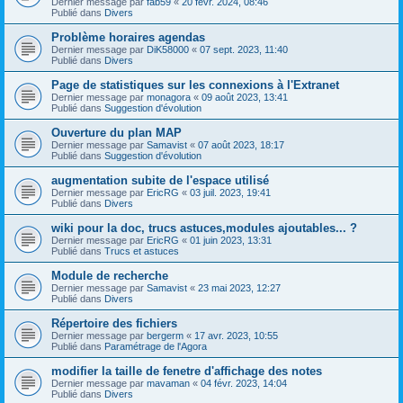
Dernier message par
fab59
«
20 févr. 2024, 08:46
Publié dans
Divers
Problème horaires agendas
Dernier message par
DiK58000
«
07 sept. 2023, 11:40
Publié dans
Divers
Page de statistiques sur les connexions à l'Extranet
Dernier message par
monagora
«
09 août 2023, 13:41
Publié dans
Suggestion d'évolution
Ouverture du plan MAP
Dernier message par
Samavist
«
07 août 2023, 18:17
Publié dans
Suggestion d'évolution
augmentation subite de l'espace utilisé
Dernier message par
EricRG
«
03 juil. 2023, 19:41
Publié dans
Divers
wiki pour la doc, trucs astuces,modules ajoutables... ?
Dernier message par
EricRG
«
01 juin 2023, 13:31
Publié dans
Trucs et astuces
Module de recherche
Dernier message par
Samavist
«
23 mai 2023, 12:27
Publié dans
Divers
Répertoire des fichiers
Dernier message par
bergerm
«
17 avr. 2023, 10:55
Publié dans
Paramétrage de l'Agora
modifier la taille de fenetre d'affichage des notes
Dernier message par
mavaman
«
04 févr. 2023, 14:04
Publié dans
Divers