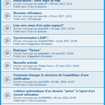
notifications : liens https vs http
Dernier message par
pollux57
«
08 nov. 2017, 21:11
Publié dans
Trucs et astuces
Nouveau utilisateur,
Dernier message par
jean-phi
«
29 oct. 2017, 10:31
Publié dans
Témoignage
Lien vers news d'un autre espace?
Dernier message par
jeanmi34
«
15 sept. 2017, 10:03
Publié dans
Trucs et astuces
Synchronisation LDAP !
Dernier message par
richard27400
«
12 juil. 2017, 10:46
Publié dans
Suggestion d'évolution
Rubrique "Tâches"
Dernier message par
gabrielleb
«
14 mai 2017, 10:00
Publié dans
Suggestion d'évolution
Nouvelle activité
Dernier message par
Orlane Ferre
«
27 mars 2017, 09:02
Publié dans
Témoignage
Comment changer la structure de l'expéditeur d'une
notification
Dernier message par
pst13300
«
02 déc. 2016, 10:53
Publié dans
Trucs et astuces
création automatique d'un dossier "perso" à l'ajout d'un
nouvel utilisateur
Dernier message par
rich999999
«
20 nov. 2016, 22:40
Publié dans
Trucs et astuces