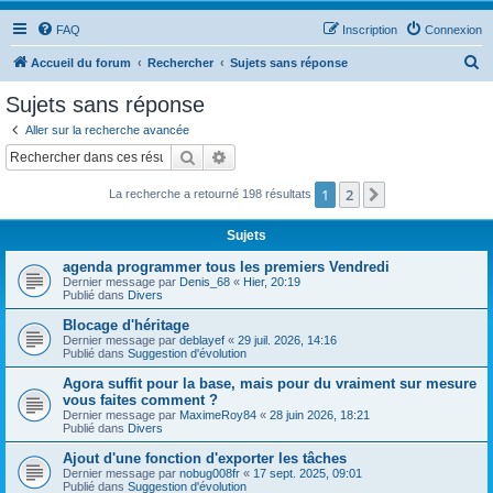
FAQ
Inscription
Connexion
R
Accueil du forum
Rechercher
Sujets sans réponse
e
Sujets sans réponse
c
Aller sur la recherche avancée
h
Rechercher
Recherche avancée
e
1
2
Suivant
La recherche a retourné 198 résultats
r
c
Sujets
h
agenda programmer tous les premiers Vendredi
e
Dernier message par
Denis_68
«
Hier, 20:19
Publié dans
Divers
r
Blocage d'héritage
Dernier message par
deblayef
«
29 juil. 2026, 14:16
Publié dans
Suggestion d'évolution
Agora suffit pour la base, mais pour du vraiment sur mesure
vous faites comment ?
Dernier message par
MaximeRoy84
«
28 juin 2026, 18:21
Publié dans
Divers
Ajout d'une fonction d'exporter les tâches
Dernier message par
nobug008fr
«
17 sept. 2025, 09:01
Publié dans
Suggestion d'évolution