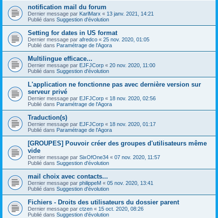
notification mail du forum
Dernier message par
KarlMarx
«
13 janv. 2021, 14:21
Publié dans
Suggestion d'évolution
Setting for dates in US format
Dernier message par
afredco
«
25 nov. 2020, 01:05
Publié dans
Paramétrage de l'Agora
Multilingue efficace...
Dernier message par
EJFJCorp
«
20 nov. 2020, 11:00
Publié dans
Suggestion d'évolution
L'application ne fonctionne pas avec dernière version sur
serveur privé
Dernier message par
EJFJCorp
«
18 nov. 2020, 02:56
Publié dans
Paramétrage de l'Agora
Traduction(s)
Dernier message par
EJFJCorp
«
18 nov. 2020, 01:17
Publié dans
Paramétrage de l'Agora
[GROUPES] Pouvoir créer des groupes d'utilisateurs même
vide
Dernier message par
SixOfOne34
«
07 nov. 2020, 11:57
Publié dans
Suggestion d'évolution
mail choix avec contacts...
Dernier message par
philippeM
«
05 nov. 2020, 13:41
Publié dans
Suggestion d'évolution
Fichiers - Droits des utilisateurs du dossier parent
Dernier message par
ctzen
«
15 oct. 2020, 08:26
Publié dans
Suggestion d'évolution