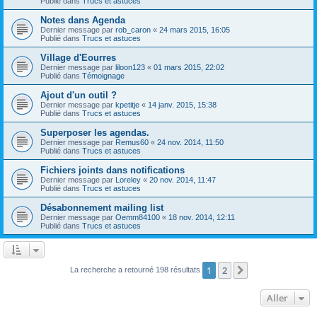
Publié dans
Trucs et astuces
Notes dans Agenda
Dernier message par
rob_caron
«
24 mars 2015, 16:05
Publié dans
Trucs et astuces
Village d'Eourres
Dernier message par
liloon123
«
01 mars 2015, 22:02
Publié dans
Témoignage
Ajout d'un outil ?
Dernier message par
kpetitje
«
14 janv. 2015, 15:38
Publié dans
Trucs et astuces
Superposer les agendas.
Dernier message par
Remus60
«
24 nov. 2014, 11:50
Publié dans
Trucs et astuces
Fichiers joints dans notifications
Dernier message par
Loreley
«
20 nov. 2014, 11:47
Publié dans
Trucs et astuces
Désabonnement mailing list
Dernier message par
Oemm84100
«
18 nov. 2014, 12:11
Publié dans
Trucs et astuces
1
2
Suivant
La recherche a retourné 198 résultats
Aller