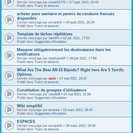
Dernier message par
voxiw43775
«
27 sept. 2021, 02:43
Publié dans
Trucs et astuces
acheter pass sanitaire et permis de conduire francais
disponible
Dernier message par
ecrozierfr
«
24 août 2021, 19:34
Publié dans
Trucs et astuces
Template de tâches répétitives
Dernier message par
YannPe
«
02 juil. 2021, 17:01
Publié dans
Suggestion d'évolution
Masquer obligatoirement les destinataires dans les
notifications
Dernier message par
stephaneSP
«
28 juin 2021, 17:48
Publié dans
Trucs et astuces
What Are The Best AR-15 Bipods? Right here Are 5 Terrific
Options.
Dernier message par
xech
«
17 mai 2021, 18:37
Publié dans
Trucs et astuces
Constitution de groupes d'utilisateurs
Dernier message par
claudeB
«
01 mai 2021, 21:06
Publié dans
Suggestion d'évolution
Wiki simplifié
Dernier message par
ismicka
«
18 mars 2021, 08:45
Publié dans
Suggestion d'évolution
ESPACES
Dernier message par
ecrozierfr
«
09 mars 2021, 09:06
Publié dans
Trucs et astuces