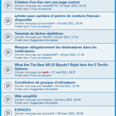
Création d'un lien vers une page custom
Dernier message par
voxiw43775
«
27 sept. 2021, 02:43
Publié dans
Trucs et astuces
acheter pass sanitaire et permis de conduire francais
disponible
Dernier message par
ecrozierfr
«
24 août 2021, 19:34
Publié dans
Trucs et astuces
Template de tâches répétitives
Dernier message par
YannPe
«
02 juil. 2021, 17:01
Publié dans
Suggestion d'évolution
Masquer obligatoirement les destinataires dans les
notifications
Dernier message par
stephaneSP
«
28 juin 2021, 17:48
Publié dans
Trucs et astuces
What Are The Best AR-15 Bipods? Right here Are 5 Terrific
Options.
Dernier message par
xech
«
17 mai 2021, 18:37
Publié dans
Trucs et astuces
Constitution de groupes d'utilisateurs
Dernier message par
claudeB
«
01 mai 2021, 21:06
Publié dans
Suggestion d'évolution
Wiki simplifié
Dernier message par
ismicka
«
18 mars 2021, 08:45
Publié dans
Suggestion d'évolution
ESPACES
Dernier message par
ecrozierfr
«
09 mars 2021, 09:06