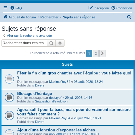
FAQ
Inscription
Connexion
R
Accueil du forum
Rechercher
Sujets sans réponse
e
Sujets sans réponse
c
Aller sur la recherche avancée
h
Rechercher
Recherche avancée
e
1
2
Suivant
La recherche a retourné 198 résultats
r
c
Sujets
h
Fêter la fin d'un gros chantier avec l'équipe : vous faites quoi
e
?
Dernier message par
MaximeRoy84
«
06 août 2026, 18:24
r
Publié dans
Divers
Blocage d'héritage
Dernier message par
deblayef
«
29 juil. 2026, 14:16
Publié dans
Suggestion d'évolution
Agora suffit pour la base, mais pour du vraiment sur mesure
vous faites comment ?
Dernier message par
MaximeRoy84
«
28 juin 2026, 18:21
Publié dans
Divers
Ajout d'une fonction d'exporter les tâches
Dernier message par
nobug008fr
«
17 sept. 2025, 09:01