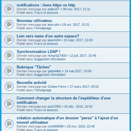
notifications : liens https vs http
Dernier message par
pollux57
«
08 nov. 2017, 21:11
Publié dans
Trucs et astuces
Nouveau utilisateur,
Dernier message par
jean-phi
«
29 oct. 2017, 10:31
Publié dans
Témoignage
Lien vers news d'un autre espace?
Dernier message par
jeanmi34
«
15 sept. 2017, 10:03
Publié dans
Trucs et astuces
Synchronisation LDAP !
Dernier message par
richard27400
«
12 juil. 2017, 10:46
Publié dans
Suggestion d'évolution
Rubrique "Tâches"
Dernier message par
gabrielleb
«
14 mai 2017, 10:00
Publié dans
Suggestion d'évolution
Nouvelle activité
Dernier message par
Orlane Ferre
«
27 mars 2017, 09:02
Publié dans
Témoignage
Comment changer la structure de l'expéditeur d'une
notification
Dernier message par
pst13300
«
02 déc. 2016, 10:53
Publié dans
Trucs et astuces
création automatique d'un dossier "perso" à l'ajout d'un
nouvel utilisateur
Dernier message par
rich999999
«
20 nov. 2016, 22:40
Publié dans
Trucs et astuces