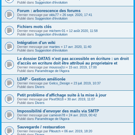
Publié dans
Suggestion d'évolution
Forum : arborescence des forums
Dernier message par
oldu77
«
26 sept. 2020, 17:41
Publié dans
Suggestion d'évolution
Fichiers mots clés
Dernier message par
michem-01
«
12 août 2020, 11:58
Publié dans
Suggestion d'évolution
Intégration d'un wiki
Dernier message par
marties
«
17 avr. 2020, 11:40
Publié dans
Suggestion d'évolution
Le dossier DATAS n'est pas accessible en écriture : un droit
d'accès en ecriture doit être attribué au proprietaire et
Dernier message par
moussa2ci
«
15 oct. 2019, 17:00
Publié dans
Paramétrage de l'Agora
LDAP - Gestion améliorée
Dernier message par
Gelco_Design
«
23 juil. 2019, 10:37
Publié dans
Divers
Petit problème d'affichage suite à la mise à jour
Dernier message par
Pixef3618
«
30 avr. 2019, 11:07
Publié dans
Divers
Impossibilité d'envoyer des mails via SMTP
Dernier message par
camexin78
«
24 avr. 2019, 00:42
Publié dans
Paramétrage de l'Agora
Sauvegarde / restauration
Dernier message par
Piloutch
«
06 avr. 2019, 18:20
Publié dans
Divers