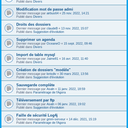
Publié dans
Divers
Modification mot de passe admi
Dernier message par
airbus64
«
25 nov. 2022, 14:21
Publié dans
Divers
Droits des dossiers
Dernier message par
claudeB
«
13 nov. 2022, 15:07
Publié dans
Suggestion d'évolution
Supprimer un agenda
Dernier message par
OceaneO
«
15 sept. 2022, 09:46
Publié dans
Divers
Import de table mysql
Dernier message par
Jaime81
«
16 avr. 2022, 11:40
Publié dans
Divers
Création de dossiers "modèle"
Dernier message par
lorisdiv
«
30 mars 2022, 13:56
Publié dans
Suggestion d'évolution
Sauvegarde complète
Dernier message par
Asaln
«
11 janv. 2022, 18:59
Publié dans
Paramétrage de l'Agora
Téléversement par ftp
Dernier message par
Asaln
«
06 janv. 2022, 19:02
Publié dans
Suggestion d'évolution
Faille de sécurité Log4j
Dernier message par
gmm-serveur
«
14 déc. 2021, 15:19
Publié dans
Paramétrage de l'Agora