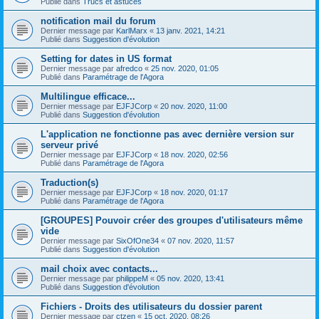
Publié dans
Trucs et astuces
notification mail du forum
Dernier message par
KarlMarx
«
13 janv. 2021, 14:21
Publié dans
Suggestion d'évolution
Setting for dates in US format
Dernier message par
afredco
«
25 nov. 2020, 01:05
Publié dans
Paramétrage de l'Agora
Multilingue efficace...
Dernier message par
EJFJCorp
«
20 nov. 2020, 11:00
Publié dans
Suggestion d'évolution
L'application ne fonctionne pas avec dernière version sur
serveur privé
Dernier message par
EJFJCorp
«
18 nov. 2020, 02:56
Publié dans
Paramétrage de l'Agora
Traduction(s)
Dernier message par
EJFJCorp
«
18 nov. 2020, 01:17
Publié dans
Paramétrage de l'Agora
[GROUPES] Pouvoir créer des groupes d'utilisateurs même
vide
Dernier message par
SixOfOne34
«
07 nov. 2020, 11:57
Publié dans
Suggestion d'évolution
mail choix avec contacts...
Dernier message par
philippeM
«
05 nov. 2020, 13:41
Publié dans
Suggestion d'évolution
Fichiers - Droits des utilisateurs du dossier parent
Dernier message par
ctzen
«
15 oct. 2020, 08:26