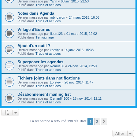
Dernier message par
Yann
«
08 juin 2015, 22:53
Publié dans
Trucs et astuces
Notes dans Agenda
Dernier message par
rob_caron
«
24 mars 2015, 16:05
Publié dans
Trucs et astuces
Village d'Eourres
Dernier message par
liloon123
«
01 mars 2015, 22:02
Publié dans
Témoignage
Ajout d'un outil ?
Dernier message par
kpetitje
«
14 janv. 2015, 15:38
Publié dans
Trucs et astuces
Superposer les agendas.
Dernier message par
Remus60
«
24 nov. 2014, 11:50
Publié dans
Trucs et astuces
Fichiers joints dans notifications
Dernier message par
Loreley
«
20 nov. 2014, 11:47
Publié dans
Trucs et astuces
Désabonnement mailing list
Dernier message par
Oemm84100
«
18 nov. 2014, 12:11
Publié dans
Trucs et astuces
1
2
Suivant
La recherche a retourné 198 résultats
Aller