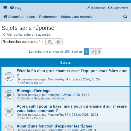
FAQ
Inscription
Connexion
R
Accueil du forum
Rechercher
Sujets sans réponse
e
Sujets sans réponse
c
Aller sur la recherche avancée
h
Rechercher
Recherche avancée
e
1
2
Suivant
La recherche a retourné 198 résultats
r
c
Sujets
h
Fêter la fin d'un gros chantier avec l'équipe : vous faites quoi
e
?
Dernier message par
MaximeRoy84
«
06 août 2026, 18:24
r
Publié dans
Divers
Blocage d'héritage
Dernier message par
deblayef
«
29 juil. 2026, 14:16
Publié dans
Suggestion d'évolution
Agora suffit pour la base, mais pour du vraiment sur mesure
vous faites comment ?
Dernier message par
MaximeRoy84
«
28 juin 2026, 18:21
Publié dans
Divers
Ajout d'une fonction d'exporter les tâches
Dernier message par
nobug008fr
«
17 sept. 2025, 09:01