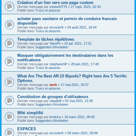
Création d'un lien vers une page custom
Dernier message par
voxiw43775
«
27 sept. 2021, 02:43
Publié dans
Trucs et astuces
acheter pass sanitaire et permis de conduire francais
disponible
Dernier message par
ecrozierfr
«
24 août 2021, 19:34
Publié dans
Trucs et astuces
Template de tâches répétitives
Dernier message par
YannPe
«
02 juil. 2021, 17:01
Publié dans
Suggestion d'évolution
Masquer obligatoirement les destinataires dans les
notifications
Dernier message par
stephaneSP
«
28 juin 2021, 17:48
Publié dans
Trucs et astuces
What Are The Best AR-15 Bipods? Right here Are 5 Terrific
Options.
Dernier message par
xech
«
17 mai 2021, 18:37
Publié dans
Trucs et astuces
Constitution de groupes d'utilisateurs
Dernier message par
claudeB
«
01 mai 2021, 21:06
Publié dans
Suggestion d'évolution
Wiki simplifié
Dernier message par
ismicka
«
18 mars 2021, 08:45
Publié dans
Suggestion d'évolution
ESPACES
Dernier message par
ecrozierfr
«
09 mars 2021, 09:06