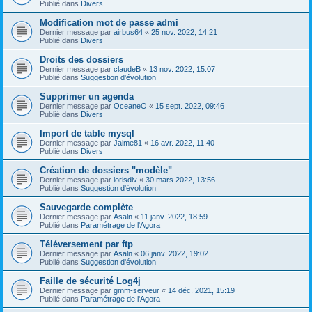
Publié dans
Divers
Modification mot de passe admi
Dernier message par
airbus64
«
25 nov. 2022, 14:21
Publié dans
Divers
Droits des dossiers
Dernier message par
claudeB
«
13 nov. 2022, 15:07
Publié dans
Suggestion d'évolution
Supprimer un agenda
Dernier message par
OceaneO
«
15 sept. 2022, 09:46
Publié dans
Divers
Import de table mysql
Dernier message par
Jaime81
«
16 avr. 2022, 11:40
Publié dans
Divers
Création de dossiers "modèle"
Dernier message par
lorisdiv
«
30 mars 2022, 13:56
Publié dans
Suggestion d'évolution
Sauvegarde complète
Dernier message par
Asaln
«
11 janv. 2022, 18:59
Publié dans
Paramétrage de l'Agora
Téléversement par ftp
Dernier message par
Asaln
«
06 janv. 2022, 19:02
Publié dans
Suggestion d'évolution
Faille de sécurité Log4j
Dernier message par
gmm-serveur
«
14 déc. 2021, 15:19
Publié dans
Paramétrage de l'Agora