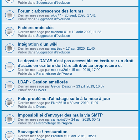
Publié dans
Suggestion d'évolution
Forum : arborescence des forums
Dernier message par
oldu77
«
26 sept. 2020, 17:41
Publié dans
Suggestion d'évolution
Fichiers mots clés
Dernier message par
michem-01
«
12 août 2020, 11:58
Publié dans
Suggestion d'évolution
Intégration d'un wiki
Dernier message par
marties
«
17 avr. 2020, 11:40
Publié dans
Suggestion d'évolution
Le dossier DATAS n'est pas accessible en écriture : un droit
d'accès en ecriture doit être attribué au proprietaire et
Dernier message par
moussa2ci
«
15 oct. 2019, 17:00
Publié dans
Paramétrage de l'Agora
LDAP - Gestion améliorée
Dernier message par
Gelco_Design
«
23 juil. 2019, 10:37
Publié dans
Divers
Petit problème d'affichage suite à la mise à jour
Dernier message par
Pixef3618
«
30 avr. 2019, 11:07
Publié dans
Divers
Impossibilité d'envoyer des mails via SMTP
Dernier message par
camexin78
«
24 avr. 2019, 00:42
Publié dans
Paramétrage de l'Agora
Sauvegarde / restauration
Dernier message par
Piloutch
«
06 avr. 2019, 18:20
Publié dans
Divers