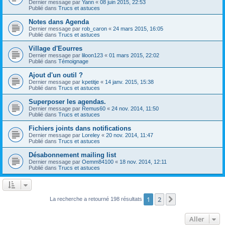
Dernier message par
Yann
«
08 juin 2015, 22:53
Publié dans
Trucs et astuces
Notes dans Agenda
Dernier message par
rob_caron
«
24 mars 2015, 16:05
Publié dans
Trucs et astuces
Village d'Eourres
Dernier message par
liloon123
«
01 mars 2015, 22:02
Publié dans
Témoignage
Ajout d'un outil ?
Dernier message par
kpetitje
«
14 janv. 2015, 15:38
Publié dans
Trucs et astuces
Superposer les agendas.
Dernier message par
Remus60
«
24 nov. 2014, 11:50
Publié dans
Trucs et astuces
Fichiers joints dans notifications
Dernier message par
Loreley
«
20 nov. 2014, 11:47
Publié dans
Trucs et astuces
Désabonnement mailing list
Dernier message par
Oemm84100
«
18 nov. 2014, 12:11
Publié dans
Trucs et astuces
1
2
Suivant
La recherche a retourné 198 résultats
Aller