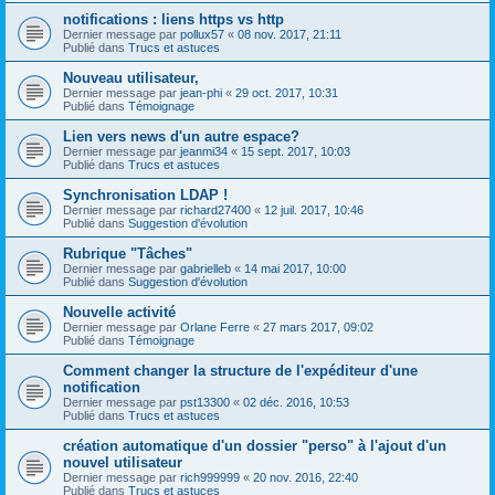
notifications : liens https vs http
Dernier message par
pollux57
«
08 nov. 2017, 21:11
Publié dans
Trucs et astuces
Nouveau utilisateur,
Dernier message par
jean-phi
«
29 oct. 2017, 10:31
Publié dans
Témoignage
Lien vers news d'un autre espace?
Dernier message par
jeanmi34
«
15 sept. 2017, 10:03
Publié dans
Trucs et astuces
Synchronisation LDAP !
Dernier message par
richard27400
«
12 juil. 2017, 10:46
Publié dans
Suggestion d'évolution
Rubrique "Tâches"
Dernier message par
gabrielleb
«
14 mai 2017, 10:00
Publié dans
Suggestion d'évolution
Nouvelle activité
Dernier message par
Orlane Ferre
«
27 mars 2017, 09:02
Publié dans
Témoignage
Comment changer la structure de l'expéditeur d'une
notification
Dernier message par
pst13300
«
02 déc. 2016, 10:53
Publié dans
Trucs et astuces
création automatique d'un dossier "perso" à l'ajout d'un
nouvel utilisateur
Dernier message par
rich999999
«
20 nov. 2016, 22:40
Publié dans
Trucs et astuces