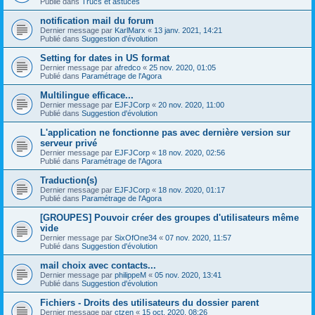
Publié dans
Trucs et astuces
notification mail du forum
Dernier message par
KarlMarx
«
13 janv. 2021, 14:21
Publié dans
Suggestion d'évolution
Setting for dates in US format
Dernier message par
afredco
«
25 nov. 2020, 01:05
Publié dans
Paramétrage de l'Agora
Multilingue efficace...
Dernier message par
EJFJCorp
«
20 nov. 2020, 11:00
Publié dans
Suggestion d'évolution
L'application ne fonctionne pas avec dernière version sur
serveur privé
Dernier message par
EJFJCorp
«
18 nov. 2020, 02:56
Publié dans
Paramétrage de l'Agora
Traduction(s)
Dernier message par
EJFJCorp
«
18 nov. 2020, 01:17
Publié dans
Paramétrage de l'Agora
[GROUPES] Pouvoir créer des groupes d'utilisateurs même
vide
Dernier message par
SixOfOne34
«
07 nov. 2020, 11:57
Publié dans
Suggestion d'évolution
mail choix avec contacts...
Dernier message par
philippeM
«
05 nov. 2020, 13:41
Publié dans
Suggestion d'évolution
Fichiers - Droits des utilisateurs du dossier parent
Dernier message par
ctzen
«
15 oct. 2020, 08:26