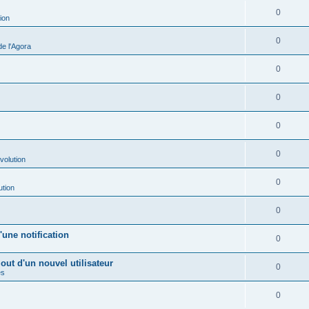
0
ion
0
e l'Agora
0
0
0
0
volution
0
ution
0
une notification
0
out d'un nouvel utilisateur
0
es
0