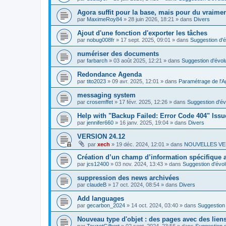
Agora suffit pour la base, mais pour du vraim
par
MaximeRoy84
»
28 juin 2026, 18:21
» dans
Divers
Ajout d'une fonction d'exporter les tâches
par
nobug008fr
»
17 sept. 2025, 09:01
» dans
Suggestion d'é
numériser des documents
par
farbarch
»
03 août 2025, 12:21
» dans
Suggestion d'évol
Redondance Agenda
par
tito2023
»
09 avr. 2025, 12:01
» dans
Paramétrage de l'A
messaging system
par
crosemffet
»
17 févr. 2025, 12:26
» dans
Suggestion d'év
Help with "Backup Failed: Error Code 404" Issu
par
jennifer660
»
16 janv. 2025, 19:04
» dans
Divers
VERSION 24.12
par
xech
»
19 déc. 2024, 12:01
» dans
NOUVELLES VE
Création d’un champ d’information spécifique
par
jcs12400
»
03 nov. 2024, 13:43
» dans
Suggestion d'évol
suppression des news archivées
par
claudeB
»
17 oct. 2024, 08:54
» dans
Divers
Add languages
par
gecarbon_2024
»
14 oct. 2024, 03:40
» dans
Suggestion 
Nouveau type d'objet : des pages avec des lien
par
TouzotGilbert
»
02 sept. 2024, 23:56
» dans
Suggestion d