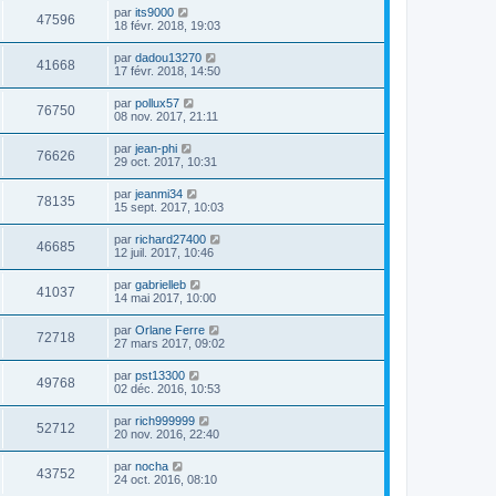
par
its9000
47596
18 févr. 2018, 19:03
par
dadou13270
41668
17 févr. 2018, 14:50
par
pollux57
76750
08 nov. 2017, 21:11
par
jean-phi
76626
29 oct. 2017, 10:31
par
jeanmi34
78135
15 sept. 2017, 10:03
par
richard27400
46685
12 juil. 2017, 10:46
par
gabrielleb
41037
14 mai 2017, 10:00
par
Orlane Ferre
72718
27 mars 2017, 09:02
par
pst13300
49768
02 déc. 2016, 10:53
par
rich999999
52712
20 nov. 2016, 22:40
par
nocha
43752
24 oct. 2016, 08:10