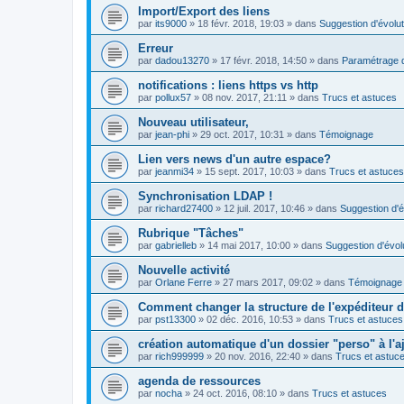
Import/Export des liens
par
its9000
»
18 févr. 2018, 19:03
» dans
Suggestion d'évolut
Erreur
par
dadou13270
»
17 févr. 2018, 14:50
» dans
Paramétrage d
notifications : liens https vs http
par
pollux57
»
08 nov. 2017, 21:11
» dans
Trucs et astuces
Nouveau utilisateur,
par
jean-phi
»
29 oct. 2017, 10:31
» dans
Témoignage
Lien vers news d'un autre espace?
par
jeanmi34
»
15 sept. 2017, 10:03
» dans
Trucs et astuces
Synchronisation LDAP !
par
richard27400
»
12 juil. 2017, 10:46
» dans
Suggestion d'é
Rubrique "Tâches"
par
gabrielleb
»
14 mai 2017, 10:00
» dans
Suggestion d'évol
Nouvelle activité
par
Orlane Ferre
»
27 mars 2017, 09:02
» dans
Témoignage
Comment changer la structure de l'expéditeur d'
par
pst13300
»
02 déc. 2016, 10:53
» dans
Trucs et astuces
création automatique d'un dossier "perso" à l'aj
par
rich999999
»
20 nov. 2016, 22:40
» dans
Trucs et astuc
agenda de ressources
par
nocha
»
24 oct. 2016, 08:10
» dans
Trucs et astuces