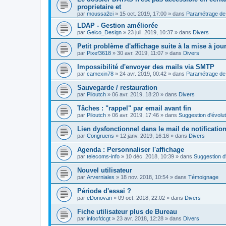
proprietaire et
par
moussa2ci
»
15 oct. 2019, 17:00
» dans
Paramétrage de 
LDAP - Gestion améliorée
par
Gelco_Design
»
23 juil. 2019, 10:37
» dans
Divers
Petit problème d'affichage suite à la mise à jou
par
Pixef3618
»
30 avr. 2019, 11:07
» dans
Divers
Impossibilité d'envoyer des mails via SMTP
par
camexin78
»
24 avr. 2019, 00:42
» dans
Paramétrage de 
Sauvegarde / restauration
par
Piloutch
»
06 avr. 2019, 18:20
» dans
Divers
Tâches : "rappel" par email avant fin
par
Piloutch
»
06 avr. 2019, 17:46
» dans
Suggestion d'évolut
Lien dysfonctionnel dans le mail de notificatio
par
Congruens
»
12 janv. 2019, 16:16
» dans
Divers
Agenda : Personnaliser l'affichage
par
telecoms-info
»
10 déc. 2018, 10:39
» dans
Suggestion d'
Nouvel utilisateur
par
Arverniales
»
18 nov. 2018, 10:54
» dans
Témoignage
Période d'essai ?
par
eDonovan
»
09 oct. 2018, 22:02
» dans
Divers
Fiche utilisateur plus de Bureau
par
infocfdcgt
»
23 avr. 2018, 12:28
» dans
Divers