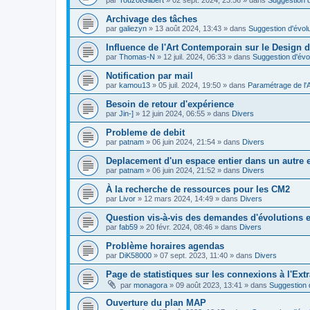
Archivage des tâches
par
galiezyn
»
13 août 2024, 13:43
» dans
Suggestion d'évolu
Influence de l'Art Contemporain sur le Design d
par
Thomas-N
»
12 juil. 2024, 06:33
» dans
Suggestion d'évo
Notification par mail
par
kamou13
»
05 juil. 2024, 19:50
» dans
Paramétrage de l'
Besoin de retour d'expérience
par
Jin-]
»
12 juin 2024, 06:55
» dans
Divers
Probleme de debit
par
patnam
»
06 juin 2024, 21:54
» dans
Divers
Deplacement d'un espace entier dans un autre
par
patnam
»
06 juin 2024, 21:52
» dans
Divers
À la recherche de ressources pour les CM2
par
Livor
»
12 mars 2024, 14:49
» dans
Divers
Question vis-à-vis des demandes d'évolutions e
par
fab59
»
20 févr. 2024, 08:46
» dans
Divers
Problème horaires agendas
par
DiK58000
»
07 sept. 2023, 11:40
» dans
Divers
Page de statistiques sur les connexions à l'Ext
par
monagora
»
09 août 2023, 13:41
» dans
Suggestion d
Ouverture du plan MAP