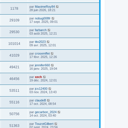
par
MaximeRoy84
1178
28 juin 2026, 18:21
par
nobug008fr
29109
17 sept. 2025, 09:01
par
farbarch
29530
03 août 2025, 12:21
par
tito2023
101014
09 avr. 2025, 12:01
par
crosemffet
41029
17 févr. 2025, 12:26
par
jennifer660
49421
16 janv. 2025, 19:04
par
xech
46456
19 déc. 2024, 12:01
par
jcs12400
53511
03 nov. 2024, 13:43
par
claudeB
55116
17 oct. 2024, 08:54
par
gecarbon_2024
50756
14 oct. 2024, 03:40
par
TouzotGilbert
51363
02 sept. 2024, 23:56