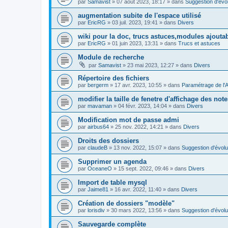
par
Samavist
»
07 août 2023, 18:17
» dans
Suggestion d'évol
augmentation subite de l'espace utilisé
par
EricRG
»
03 juil. 2023, 19:41
» dans
Divers
wiki pour la doc, trucs astuces,modules ajoutab
par
EricRG
»
01 juin 2023, 13:31
» dans
Trucs et astuces
Module de recherche
par
Samavist
»
23 mai 2023, 12:27
» dans
Divers
Répertoire des fichiers
par
bergerm
»
17 avr. 2023, 10:55
» dans
Paramétrage de l'
modifier la taille de fenetre d'affichage des not
par
mavaman
»
04 févr. 2023, 14:04
» dans
Divers
Modification mot de passe admi
par
airbus64
»
25 nov. 2022, 14:21
» dans
Divers
Droits des dossiers
par
claudeB
»
13 nov. 2022, 15:07
» dans
Suggestion d'évolu
Supprimer un agenda
par
OceaneO
»
15 sept. 2022, 09:46
» dans
Divers
Import de table mysql
par
Jaime81
»
16 avr. 2022, 11:40
» dans
Divers
Création de dossiers "modèle"
par
lorisdiv
»
30 mars 2022, 13:56
» dans
Suggestion d'évolu
Sauvegarde complète