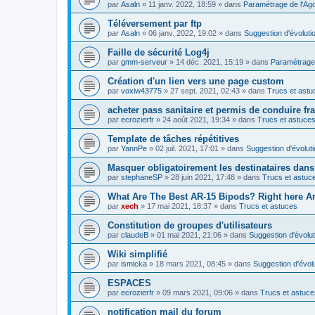
par
Asaln
»
11 janv. 2022, 18:59
» dans
Paramétrage de l'Ag
Téléversement par ftp
par
Asaln
»
06 janv. 2022, 19:02
» dans
Suggestion d'évoluti
Faille de sécurité Log4j
par
gmm-serveur
»
14 déc. 2021, 15:19
» dans
Paramétrage 
Création d'un lien vers une page custom
par
voxiw43775
»
27 sept. 2021, 02:43
» dans
Trucs et astu
acheter pass sanitaire et permis de conduire fr
par
ecrozierfr
»
24 août 2021, 19:34
» dans
Trucs et astuce
Template de tâches répétitives
par
YannPe
»
02 juil. 2021, 17:01
» dans
Suggestion d'évolut
Masquer obligatoirement les destinataires dans 
par
stephaneSP
»
28 juin 2021, 17:48
» dans
Trucs et astuc
What Are The Best AR-15 Bipods? Right here Are
par
xech
»
17 mai 2021, 18:37
» dans
Trucs et astuces
Constitution de groupes d'utilisateurs
par
claudeB
»
01 mai 2021, 21:06
» dans
Suggestion d'évolut
Wiki simplifié
par
ismicka
»
18 mars 2021, 08:45
» dans
Suggestion d'évol
ESPACES
par
ecrozierfr
»
09 mars 2021, 09:06
» dans
Trucs et astuce
notification mail du forum