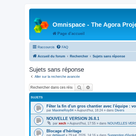
Omnispace - The Agora Proj
Page d'accueil
Raccourcis
FAQ
Accueil du forum
Rechercher
Sujets sans réponse
Sujets sans réponse
Aller sur la recherche avancée
Rechercher
Recherche avancée
SUJETS
Fêter la fin d'un gros chantier avec l'équipe : v
par
MaximeRoy84
»
Aujourd’hui, 18:24
» dans
Divers
NOUVELLE VERSION 26.8.1
par
xech
»
Aujourd’hui, 17:55
» dans
NOUVELLES VER
Blocage d'héritage
par
deblayef
»
29 juil. 2026, 14:16
» dans
Suggestion d'évolut