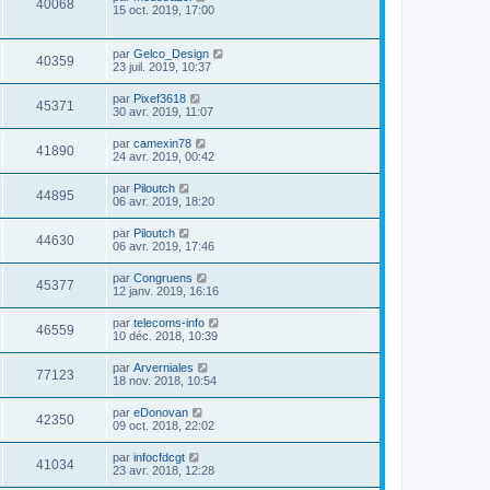
40068
15 oct. 2019, 17:00
par
Gelco_Design
40359
23 juil. 2019, 10:37
par
Pixef3618
45371
30 avr. 2019, 11:07
par
camexin78
41890
24 avr. 2019, 00:42
par
Piloutch
44895
06 avr. 2019, 18:20
par
Piloutch
44630
06 avr. 2019, 17:46
par
Congruens
45377
12 janv. 2019, 16:16
par
telecoms-info
46559
10 déc. 2018, 10:39
par
Arverniales
77123
18 nov. 2018, 10:54
par
eDonovan
42350
09 oct. 2018, 22:02
par
infocfdcgt
41034
23 avr. 2018, 12:28