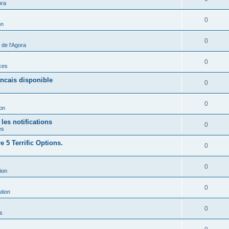
ora
0
on
0
de l'Agora
0
ces
ancais disponible
0
s
0
ion
les notifications
0
es
 5 Terrific Options.
0
0
ion
0
ution
0
s