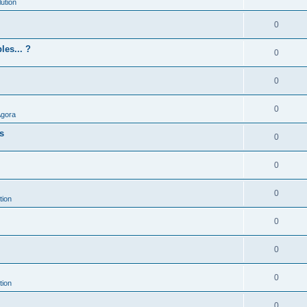
ution
0
les... ?
0
0
0
Agora
es
0
0
0
tion
0
0
0
tion
0