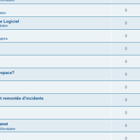
0
tion
e Logiciel
0
lution
0
Agora
0
0
 espace?
0
0
t remontée d'incidents
0
0
ranet
0
'évolution
0