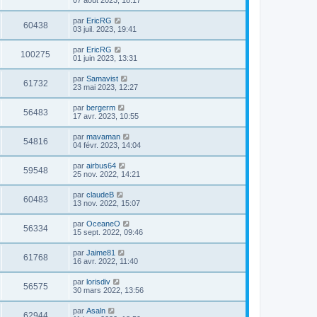
par
EricRG
60438
03 juil. 2023, 19:41
par
EricRG
100275
01 juin 2023, 13:31
par
Samavist
61732
23 mai 2023, 12:27
par
bergerm
56483
17 avr. 2023, 10:55
par
mavaman
54816
04 févr. 2023, 14:04
par
airbus64
59548
25 nov. 2022, 14:21
par
claudeB
60483
13 nov. 2022, 15:07
par
OceaneO
56334
15 sept. 2022, 09:46
par
Jaime81
61768
16 avr. 2022, 11:40
par
lorisdiv
56575
30 mars 2022, 13:56
par
Asaln
62944