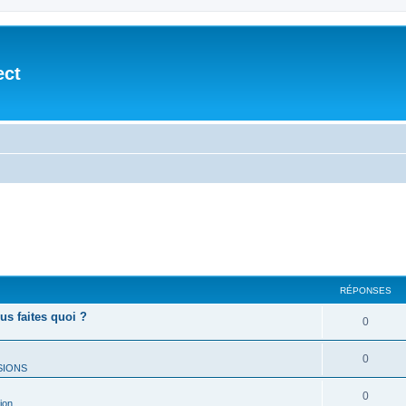
ect
RÉPONSES
ous faites quoi ?
0
0
SIONS
0
ion