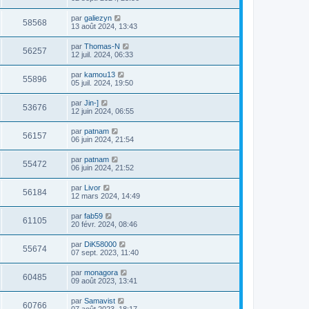
par
galiezyn
58568
13 août 2024, 13:43
par
Thomas-N
56257
12 juil. 2024, 06:33
par
kamou13
55896
05 juil. 2024, 19:50
par
Jin-]
53676
12 juin 2024, 06:55
par
patnam
56157
06 juin 2024, 21:54
par
patnam
55472
06 juin 2024, 21:52
par
Livor
56184
12 mars 2024, 14:49
par
fab59
61105
20 févr. 2024, 08:46
par
DiK58000
55674
07 sept. 2023, 11:40
par
monagora
60485
09 août 2023, 13:41
par
Samavist
60766
07 août 2023, 18:17