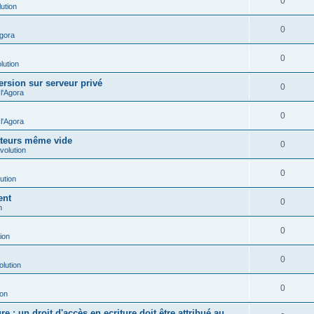
0
ution
0
Agora
0
lution
ersion sur serveur privé
0
l'Agora
0
l'Agora
ateurs même vide
0
volution
0
ution
ent
0
n
0
ion
0
olution
0
ion
e : un droit d'accès en ecriture doit être attribué au