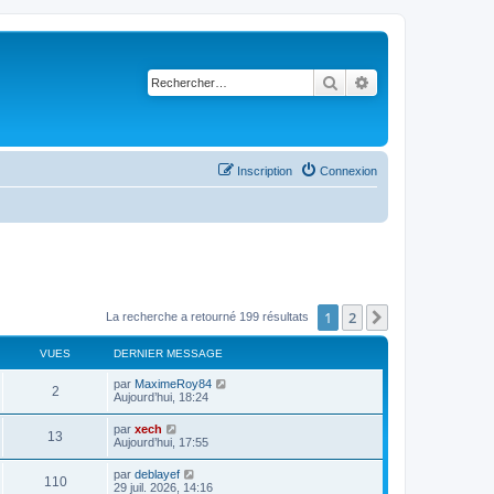
Rechercher
Recherche avancé
Inscription
Connexion
1
2
Suivant
La recherche a retourné 199 résultats
VUES
DERNIER MESSAGE
par
MaximeRoy84
2
Aujourd’hui, 18:24
par
xech
13
Aujourd’hui, 17:55
par
deblayef
110
29 juil. 2026, 14:16