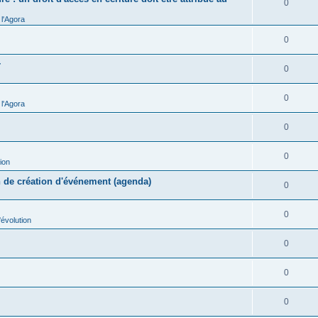
0
l'Agora
0
r
0
0
l'Agora
0
0
ion
n de création d'événement (agenda)
0
0
évolution
0
0
0