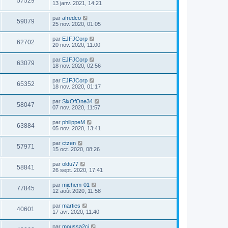
57529
13 janv. 2021, 14:21
par
afredco
59079
25 nov. 2020, 01:05
par
EJFJCorp
62702
20 nov. 2020, 11:00
par
EJFJCorp
63079
18 nov. 2020, 02:56
par
EJFJCorp
65352
18 nov. 2020, 01:17
par
SixOfOne34
58047
07 nov. 2020, 11:57
par
philippeM
63884
05 nov. 2020, 13:41
par
ctzen
57971
15 oct. 2020, 08:26
par
oldu77
58841
26 sept. 2020, 17:41
par
michem-01
77845
12 août 2020, 11:58
par
marties
40601
17 avr. 2020, 11:40
par
moussa2ci