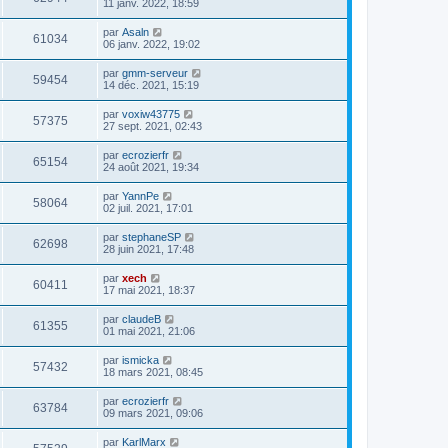
11 janv. 2022, 18:59
par
Asaln
61034
06 janv. 2022, 19:02
par
gmm-serveur
59454
14 déc. 2021, 15:19
par
voxiw43775
57375
27 sept. 2021, 02:43
par
ecrozierfr
65154
24 août 2021, 19:34
par
YannPe
58064
02 juil. 2021, 17:01
par
stephaneSP
62698
28 juin 2021, 17:48
par
xech
60411
17 mai 2021, 18:37
par
claudeB
61355
01 mai 2021, 21:06
par
ismicka
57432
18 mars 2021, 08:45
par
ecrozierfr
63784
09 mars 2021, 09:06
par
KarlMarx