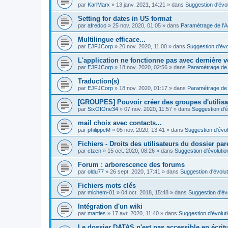
par
KarlMarx
»
13 janv. 2021, 14:21
» dans
Suggestion d'évol
Setting for dates in US format
par
afredco
»
25 nov. 2020, 01:05
» dans
Paramétrage de l'
Multilingue efficace...
par
EJFJCorp
»
20 nov. 2020, 11:00
» dans
Suggestion d'évo
L'application ne fonctionne pas avec dernière v
par
EJFJCorp
»
18 nov. 2020, 02:56
» dans
Paramétrage de 
Traduction(s)
par
EJFJCorp
»
18 nov. 2020, 01:17
» dans
Paramétrage de 
[GROUPES] Pouvoir créer des groupes d'utilis
par
SixOfOne34
»
07 nov. 2020, 11:57
» dans
Suggestion d'é
mail choix avec contacts...
par
philippeM
»
05 nov. 2020, 13:41
» dans
Suggestion d'évol
Fichiers - Droits des utilisateurs du dossier par
par
ctzen
»
15 oct. 2020, 08:26
» dans
Suggestion d'évolutio
Forum : arborescence des forums
par
oldu77
»
26 sept. 2020, 17:41
» dans
Suggestion d'évolut
Fichiers mots clés
par
michem-01
»
04 oct. 2018, 15:48
» dans
Suggestion d'év
Intégration d'un wiki
par
marties
»
17 avr. 2020, 11:40
» dans
Suggestion d'évolut
Le dossier DATAS n'est pas accessible en écritur