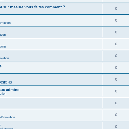
ent sur mesure vous faites comment ?
0
0
volution
0
ution
0
gora
0
olution
e
0
0
RSIONS
 aux admins
0
ution
0
0
d'évolution
s
0
'évolution