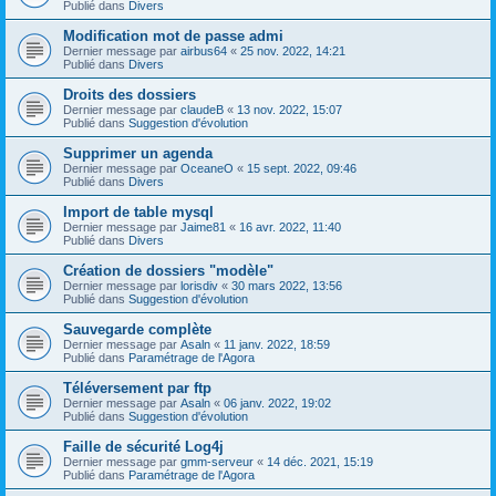
Publié dans
Divers
Modification mot de passe admi
Dernier message par
airbus64
«
25 nov. 2022, 14:21
Publié dans
Divers
Droits des dossiers
Dernier message par
claudeB
«
13 nov. 2022, 15:07
Publié dans
Suggestion d'évolution
Supprimer un agenda
Dernier message par
OceaneO
«
15 sept. 2022, 09:46
Publié dans
Divers
Import de table mysql
Dernier message par
Jaime81
«
16 avr. 2022, 11:40
Publié dans
Divers
Création de dossiers "modèle"
Dernier message par
lorisdiv
«
30 mars 2022, 13:56
Publié dans
Suggestion d'évolution
Sauvegarde complète
Dernier message par
Asaln
«
11 janv. 2022, 18:59
Publié dans
Paramétrage de l'Agora
Téléversement par ftp
Dernier message par
Asaln
«
06 janv. 2022, 19:02
Publié dans
Suggestion d'évolution
Faille de sécurité Log4j
Dernier message par
gmm-serveur
«
14 déc. 2021, 15:19
Publié dans
Paramétrage de l'Agora