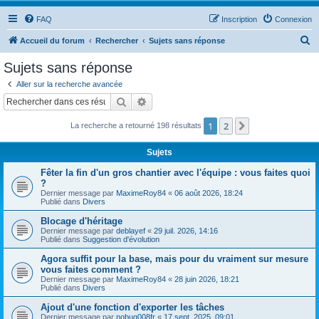
FAQ
Inscription
Connexion
R
Accueil du forum
Rechercher
Sujets sans réponse
e
Sujets sans réponse
c
Aller sur la recherche avancée
h
Rechercher
Recherche avancée
e
1
2
Suivant
La recherche a retourné 198 résultats
r
c
Sujets
h
Fêter la fin d'un gros chantier avec l'équipe : vous faites quoi
e
?
Dernier message par
MaximeRoy84
«
06 août 2026, 18:24
r
Publié dans
Divers
Blocage d'héritage
Dernier message par
deblayef
«
29 juil. 2026, 14:16
Publié dans
Suggestion d'évolution
Agora suffit pour la base, mais pour du vraiment sur mesure
vous faites comment ?
Dernier message par
MaximeRoy84
«
28 juin 2026, 18:21
Publié dans
Divers
Ajout d'une fonction d'exporter les tâches
Dernier message par
nobug008fr
«
17 sept. 2025, 09:01