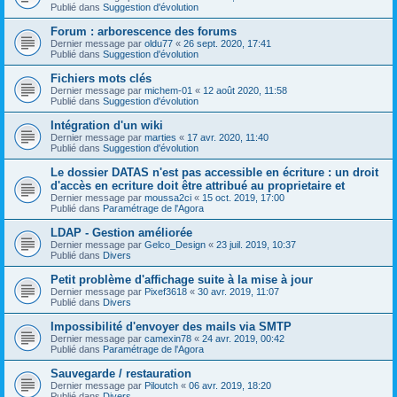
Publié dans
Suggestion d'évolution
Forum : arborescence des forums
Dernier message par
oldu77
«
26 sept. 2020, 17:41
Publié dans
Suggestion d'évolution
Fichiers mots clés
Dernier message par
michem-01
«
12 août 2020, 11:58
Publié dans
Suggestion d'évolution
Intégration d'un wiki
Dernier message par
marties
«
17 avr. 2020, 11:40
Publié dans
Suggestion d'évolution
Le dossier DATAS n'est pas accessible en écriture : un droit
d'accès en ecriture doit être attribué au proprietaire et
Dernier message par
moussa2ci
«
15 oct. 2019, 17:00
Publié dans
Paramétrage de l'Agora
LDAP - Gestion améliorée
Dernier message par
Gelco_Design
«
23 juil. 2019, 10:37
Publié dans
Divers
Petit problème d'affichage suite à la mise à jour
Dernier message par
Pixef3618
«
30 avr. 2019, 11:07
Publié dans
Divers
Impossibilité d'envoyer des mails via SMTP
Dernier message par
camexin78
«
24 avr. 2019, 00:42
Publié dans
Paramétrage de l'Agora
Sauvegarde / restauration
Dernier message par
Piloutch
«
06 avr. 2019, 18:20
Publié dans
Divers