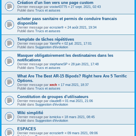
Création d'un lien vers une page custom
Dernier message par
voxiw43775
«
27 sept. 2021, 02:43
Publié dans
Trucs et astuces
acheter pass sanitaire et permis de conduire francais
disponible
Dernier message par
ecrozierfr
«
24 août 2021, 19:34
Publié dans
Trucs et astuces
Template de tâches répétitives
Dernier message par
YannPe
«
02 juil. 2021, 17:01
Publié dans
Suggestion d'évolution
Masquer obligatoirement les destinataires dans les
notifications
Dernier message par
stephaneSP
«
28 juin 2021, 17:48
Publié dans
Trucs et astuces
What Are The Best AR-15 Bipods? Right here Are 5 Terrific
Options.
Dernier message par
xech
«
17 mai 2021, 18:37
Publié dans
Trucs et astuces
Constitution de groupes d'utilisateurs
Dernier message par
claudeB
«
01 mai 2021, 21:06
Publié dans
Suggestion d'évolution
Wiki simplifié
Dernier message par
ismicka
«
18 mars 2021, 08:45
Publié dans
Suggestion d'évolution
ESPACES
Dernier message par
ecrozierfr
«
09 mars 2021, 09:06