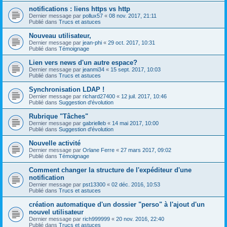
notifications : liens https vs http
Dernier message par
pollux57
«
08 nov. 2017, 21:11
Publié dans
Trucs et astuces
Nouveau utilisateur,
Dernier message par
jean-phi
«
29 oct. 2017, 10:31
Publié dans
Témoignage
Lien vers news d'un autre espace?
Dernier message par
jeanmi34
«
15 sept. 2017, 10:03
Publié dans
Trucs et astuces
Synchronisation LDAP !
Dernier message par
richard27400
«
12 juil. 2017, 10:46
Publié dans
Suggestion d'évolution
Rubrique "Tâches"
Dernier message par
gabrielleb
«
14 mai 2017, 10:00
Publié dans
Suggestion d'évolution
Nouvelle activité
Dernier message par
Orlane Ferre
«
27 mars 2017, 09:02
Publié dans
Témoignage
Comment changer la structure de l'expéditeur d'une
notification
Dernier message par
pst13300
«
02 déc. 2016, 10:53
Publié dans
Trucs et astuces
création automatique d'un dossier "perso" à l'ajout d'un
nouvel utilisateur
Dernier message par
rich999999
«
20 nov. 2016, 22:40
Publié dans
Trucs et astuces