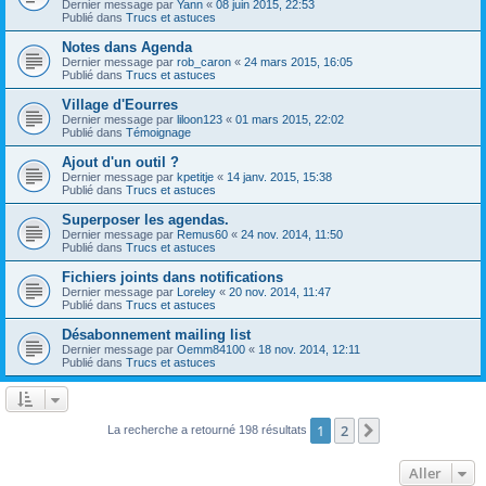
Dernier message par
Yann
«
08 juin 2015, 22:53
Publié dans
Trucs et astuces
Notes dans Agenda
Dernier message par
rob_caron
«
24 mars 2015, 16:05
Publié dans
Trucs et astuces
Village d'Eourres
Dernier message par
liloon123
«
01 mars 2015, 22:02
Publié dans
Témoignage
Ajout d'un outil ?
Dernier message par
kpetitje
«
14 janv. 2015, 15:38
Publié dans
Trucs et astuces
Superposer les agendas.
Dernier message par
Remus60
«
24 nov. 2014, 11:50
Publié dans
Trucs et astuces
Fichiers joints dans notifications
Dernier message par
Loreley
«
20 nov. 2014, 11:47
Publié dans
Trucs et astuces
Désabonnement mailing list
Dernier message par
Oemm84100
«
18 nov. 2014, 12:11
Publié dans
Trucs et astuces
1
2
Suivant
La recherche a retourné 198 résultats
Aller