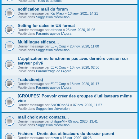
Publié dans
Trucs et astuces
notification mail du forum
Dernier message par
KarlMarx
«
13 janv. 2021, 14:21
Publié dans
Suggestion d'évolution
Setting for dates in US format
Dernier message par
afredco
«
25 nov. 2020, 01:05
Publié dans
Paramétrage de l'Agora
Multilingue efficace...
Dernier message par
EJFJCorp
«
20 nov. 2020, 11:00
Publié dans
Suggestion d'évolution
L'application ne fonctionne pas avec dernière version sur
serveur privé
Dernier message par
EJFJCorp
«
18 nov. 2020, 02:56
Publié dans
Paramétrage de l'Agora
Traduction(s)
Dernier message par
EJFJCorp
«
18 nov. 2020, 01:17
Publié dans
Paramétrage de l'Agora
[GROUPES] Pouvoir créer des groupes d'utilisateurs même
vide
Dernier message par
SixOfOne34
«
07 nov. 2020, 11:57
Publié dans
Suggestion d'évolution
mail choix avec contacts...
Dernier message par
philippeM
«
05 nov. 2020, 13:41
Publié dans
Suggestion d'évolution
Fichiers - Droits des utilisateurs du dossier parent
Dernier message par
ctzen
«
15 oct. 2020, 08:26