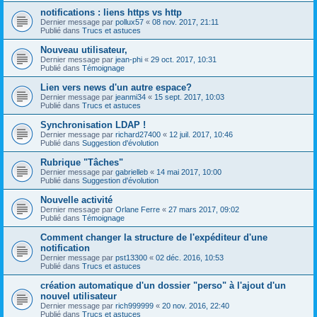
notifications : liens https vs http
Dernier message par
pollux57
«
08 nov. 2017, 21:11
Publié dans
Trucs et astuces
Nouveau utilisateur,
Dernier message par
jean-phi
«
29 oct. 2017, 10:31
Publié dans
Témoignage
Lien vers news d'un autre espace?
Dernier message par
jeanmi34
«
15 sept. 2017, 10:03
Publié dans
Trucs et astuces
Synchronisation LDAP !
Dernier message par
richard27400
«
12 juil. 2017, 10:46
Publié dans
Suggestion d'évolution
Rubrique "Tâches"
Dernier message par
gabrielleb
«
14 mai 2017, 10:00
Publié dans
Suggestion d'évolution
Nouvelle activité
Dernier message par
Orlane Ferre
«
27 mars 2017, 09:02
Publié dans
Témoignage
Comment changer la structure de l'expéditeur d'une
notification
Dernier message par
pst13300
«
02 déc. 2016, 10:53
Publié dans
Trucs et astuces
création automatique d'un dossier "perso" à l'ajout d'un
nouvel utilisateur
Dernier message par
rich999999
«
20 nov. 2016, 22:40
Publié dans
Trucs et astuces