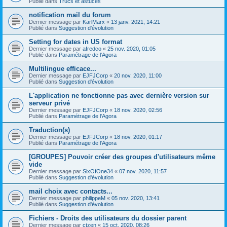
Publié dans
Trucs et astuces
notification mail du forum
Dernier message par
KarlMarx
«
13 janv. 2021, 14:21
Publié dans
Suggestion d'évolution
Setting for dates in US format
Dernier message par
afredco
«
25 nov. 2020, 01:05
Publié dans
Paramétrage de l'Agora
Multilingue efficace...
Dernier message par
EJFJCorp
«
20 nov. 2020, 11:00
Publié dans
Suggestion d'évolution
L'application ne fonctionne pas avec dernière version sur
serveur privé
Dernier message par
EJFJCorp
«
18 nov. 2020, 02:56
Publié dans
Paramétrage de l'Agora
Traduction(s)
Dernier message par
EJFJCorp
«
18 nov. 2020, 01:17
Publié dans
Paramétrage de l'Agora
[GROUPES] Pouvoir créer des groupes d'utilisateurs même
vide
Dernier message par
SixOfOne34
«
07 nov. 2020, 11:57
Publié dans
Suggestion d'évolution
mail choix avec contacts...
Dernier message par
philippeM
«
05 nov. 2020, 13:41
Publié dans
Suggestion d'évolution
Fichiers - Droits des utilisateurs du dossier parent
Dernier message par
ctzen
«
15 oct. 2020, 08:26