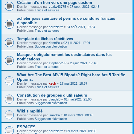
Création d'un lien vers une page custom
Dernier message par
voxiw43775
«
27 sept. 2021, 02:43
Publié dans
Trucs et astuces
acheter pass sanitaire et permis de conduire francais
disponible
Dernier message par
ecrozierfr
«
24 août 2021, 19:34
Publié dans
Trucs et astuces
Template de tâches répétitives
Dernier message par
YannPe
«
02 juil. 2021, 17:01
Publié dans
Suggestion d'évolution
Masquer obligatoirement les destinataires dans les
notifications
Dernier message par
stephaneSP
«
28 juin 2021, 17:48
Publié dans
Trucs et astuces
What Are The Best AR-15 Bipods? Right here Are 5 Terrific
Options.
Dernier message par
xech
«
17 mai 2021, 18:37
Publié dans
Trucs et astuces
Constitution de groupes d'utilisateurs
Dernier message par
claudeB
«
01 mai 2021, 21:06
Publié dans
Suggestion d'évolution
Wiki simplifié
Dernier message par
ismicka
«
18 mars 2021, 08:45
Publié dans
Suggestion d'évolution
ESPACES
Dernier message par
ecrozierfr
«
09 mars 2021, 09:06