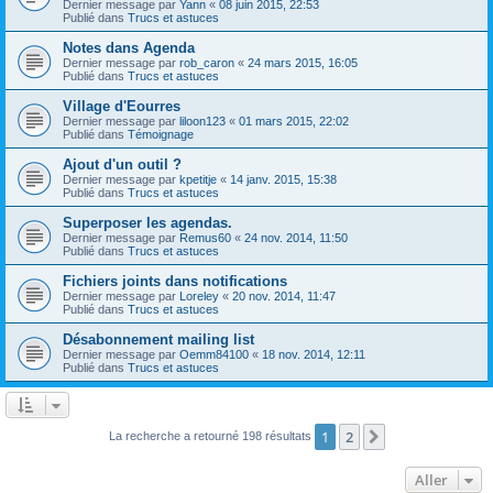
Dernier message par
Yann
«
08 juin 2015, 22:53
Publié dans
Trucs et astuces
Notes dans Agenda
Dernier message par
rob_caron
«
24 mars 2015, 16:05
Publié dans
Trucs et astuces
Village d'Eourres
Dernier message par
liloon123
«
01 mars 2015, 22:02
Publié dans
Témoignage
Ajout d'un outil ?
Dernier message par
kpetitje
«
14 janv. 2015, 15:38
Publié dans
Trucs et astuces
Superposer les agendas.
Dernier message par
Remus60
«
24 nov. 2014, 11:50
Publié dans
Trucs et astuces
Fichiers joints dans notifications
Dernier message par
Loreley
«
20 nov. 2014, 11:47
Publié dans
Trucs et astuces
Désabonnement mailing list
Dernier message par
Oemm84100
«
18 nov. 2014, 12:11
Publié dans
Trucs et astuces
1
2
Suivant
La recherche a retourné 198 résultats
Aller