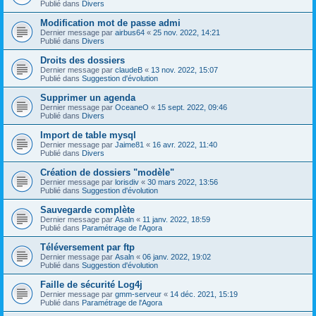
Publié dans
Divers
Modification mot de passe admi
Dernier message par
airbus64
«
25 nov. 2022, 14:21
Publié dans
Divers
Droits des dossiers
Dernier message par
claudeB
«
13 nov. 2022, 15:07
Publié dans
Suggestion d'évolution
Supprimer un agenda
Dernier message par
OceaneO
«
15 sept. 2022, 09:46
Publié dans
Divers
Import de table mysql
Dernier message par
Jaime81
«
16 avr. 2022, 11:40
Publié dans
Divers
Création de dossiers "modèle"
Dernier message par
lorisdiv
«
30 mars 2022, 13:56
Publié dans
Suggestion d'évolution
Sauvegarde complète
Dernier message par
Asaln
«
11 janv. 2022, 18:59
Publié dans
Paramétrage de l'Agora
Téléversement par ftp
Dernier message par
Asaln
«
06 janv. 2022, 19:02
Publié dans
Suggestion d'évolution
Faille de sécurité Log4j
Dernier message par
gmm-serveur
«
14 déc. 2021, 15:19
Publié dans
Paramétrage de l'Agora