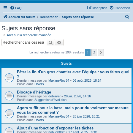
FAQ
Inscription
Connexion
R
Accueil du forum
Rechercher
Sujets sans réponse
e
Sujets sans réponse
c
Aller sur la recherche avancée
h
Rechercher
Recherche avancée
e
1
2
Suivant
La recherche a retourné 198 résultats
r
c
Sujets
h
Fêter la fin d'un gros chantier avec l'équipe : vous faites quoi
e
?
Dernier message par
MaximeRoy84
«
06 août 2026, 18:24
r
Publié dans
Divers
Blocage d'héritage
Dernier message par
deblayef
«
29 juil. 2026, 14:16
Publié dans
Suggestion d'évolution
Agora suffit pour la base, mais pour du vraiment sur mesure
vous faites comment ?
Dernier message par
MaximeRoy84
«
28 juin 2026, 18:21
Publié dans
Divers
Ajout d'une fonction d'exporter les tâches
Dernier message par
nobug008fr
«
17 sept. 2025, 09:01