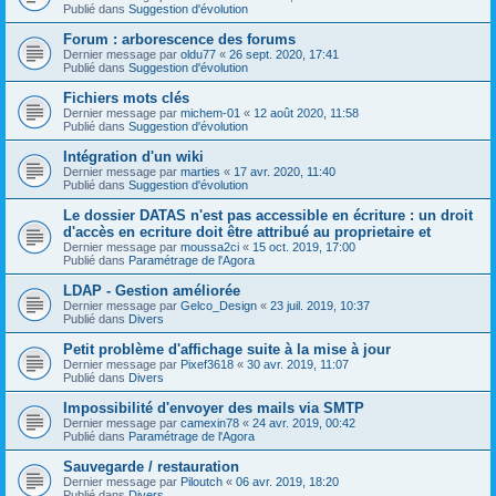
Publié dans
Suggestion d'évolution
Forum : arborescence des forums
Dernier message par
oldu77
«
26 sept. 2020, 17:41
Publié dans
Suggestion d'évolution
Fichiers mots clés
Dernier message par
michem-01
«
12 août 2020, 11:58
Publié dans
Suggestion d'évolution
Intégration d'un wiki
Dernier message par
marties
«
17 avr. 2020, 11:40
Publié dans
Suggestion d'évolution
Le dossier DATAS n'est pas accessible en écriture : un droit
d'accès en ecriture doit être attribué au proprietaire et
Dernier message par
moussa2ci
«
15 oct. 2019, 17:00
Publié dans
Paramétrage de l'Agora
LDAP - Gestion améliorée
Dernier message par
Gelco_Design
«
23 juil. 2019, 10:37
Publié dans
Divers
Petit problème d'affichage suite à la mise à jour
Dernier message par
Pixef3618
«
30 avr. 2019, 11:07
Publié dans
Divers
Impossibilité d'envoyer des mails via SMTP
Dernier message par
camexin78
«
24 avr. 2019, 00:42
Publié dans
Paramétrage de l'Agora
Sauvegarde / restauration
Dernier message par
Piloutch
«
06 avr. 2019, 18:20
Publié dans
Divers