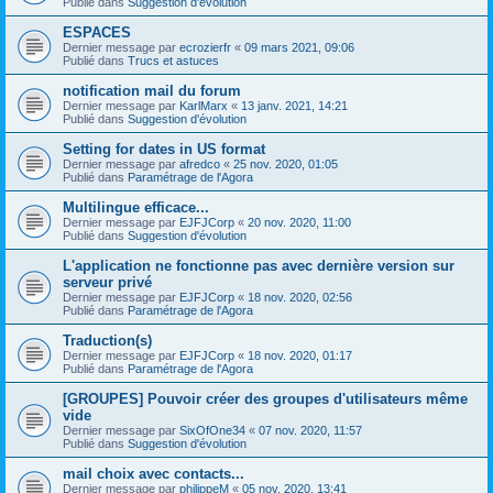
Publié dans
Suggestion d'évolution
ESPACES
Dernier message par
ecrozierfr
«
09 mars 2021, 09:06
Publié dans
Trucs et astuces
notification mail du forum
Dernier message par
KarlMarx
«
13 janv. 2021, 14:21
Publié dans
Suggestion d'évolution
Setting for dates in US format
Dernier message par
afredco
«
25 nov. 2020, 01:05
Publié dans
Paramétrage de l'Agora
Multilingue efficace...
Dernier message par
EJFJCorp
«
20 nov. 2020, 11:00
Publié dans
Suggestion d'évolution
L'application ne fonctionne pas avec dernière version sur
serveur privé
Dernier message par
EJFJCorp
«
18 nov. 2020, 02:56
Publié dans
Paramétrage de l'Agora
Traduction(s)
Dernier message par
EJFJCorp
«
18 nov. 2020, 01:17
Publié dans
Paramétrage de l'Agora
[GROUPES] Pouvoir créer des groupes d'utilisateurs même
vide
Dernier message par
SixOfOne34
«
07 nov. 2020, 11:57
Publié dans
Suggestion d'évolution
mail choix avec contacts...
Dernier message par
philippeM
«
05 nov. 2020, 13:41