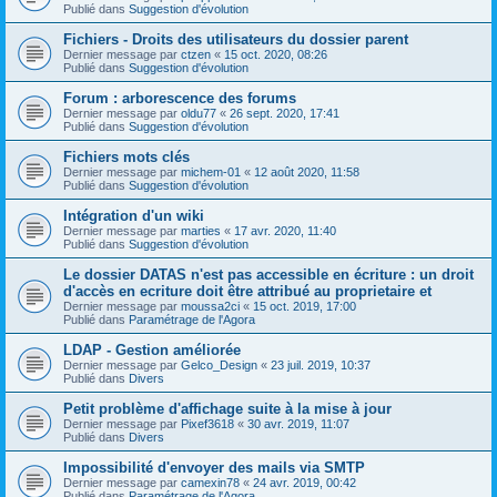
Publié dans
Suggestion d'évolution
Fichiers - Droits des utilisateurs du dossier parent
Dernier message par
ctzen
«
15 oct. 2020, 08:26
Publié dans
Suggestion d'évolution
Forum : arborescence des forums
Dernier message par
oldu77
«
26 sept. 2020, 17:41
Publié dans
Suggestion d'évolution
Fichiers mots clés
Dernier message par
michem-01
«
12 août 2020, 11:58
Publié dans
Suggestion d'évolution
Intégration d'un wiki
Dernier message par
marties
«
17 avr. 2020, 11:40
Publié dans
Suggestion d'évolution
Le dossier DATAS n'est pas accessible en écriture : un droit
d'accès en ecriture doit être attribué au proprietaire et
Dernier message par
moussa2ci
«
15 oct. 2019, 17:00
Publié dans
Paramétrage de l'Agora
LDAP - Gestion améliorée
Dernier message par
Gelco_Design
«
23 juil. 2019, 10:37
Publié dans
Divers
Petit problème d'affichage suite à la mise à jour
Dernier message par
Pixef3618
«
30 avr. 2019, 11:07
Publié dans
Divers
Impossibilité d'envoyer des mails via SMTP
Dernier message par
camexin78
«
24 avr. 2019, 00:42
Publié dans
Paramétrage de l'Agora