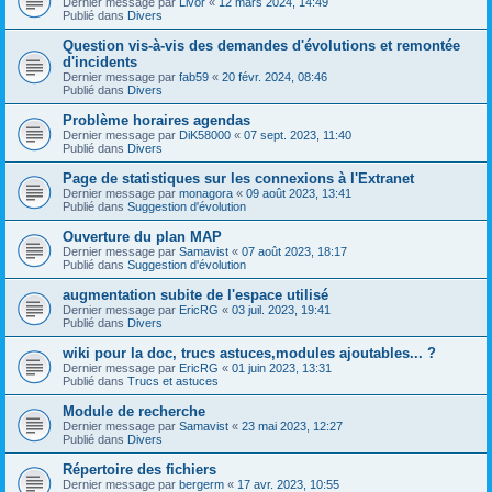
Dernier message par
Livor
«
12 mars 2024, 14:49
Publié dans
Divers
Question vis-à-vis des demandes d'évolutions et remontée
d'incidents
Dernier message par
fab59
«
20 févr. 2024, 08:46
Publié dans
Divers
Problème horaires agendas
Dernier message par
DiK58000
«
07 sept. 2023, 11:40
Publié dans
Divers
Page de statistiques sur les connexions à l'Extranet
Dernier message par
monagora
«
09 août 2023, 13:41
Publié dans
Suggestion d'évolution
Ouverture du plan MAP
Dernier message par
Samavist
«
07 août 2023, 18:17
Publié dans
Suggestion d'évolution
augmentation subite de l'espace utilisé
Dernier message par
EricRG
«
03 juil. 2023, 19:41
Publié dans
Divers
wiki pour la doc, trucs astuces,modules ajoutables... ?
Dernier message par
EricRG
«
01 juin 2023, 13:31
Publié dans
Trucs et astuces
Module de recherche
Dernier message par
Samavist
«
23 mai 2023, 12:27
Publié dans
Divers
Répertoire des fichiers
Dernier message par
bergerm
«
17 avr. 2023, 10:55