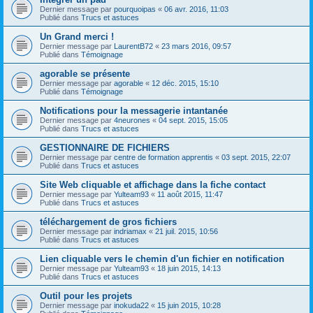
Dernier message par
pourquoipas
«
06 avr. 2016, 11:03
Publié dans
Trucs et astuces
Un Grand merci !
Dernier message par
LaurentB72
«
23 mars 2016, 09:57
Publié dans
Témoignage
agorable se présente
Dernier message par
agorable
«
12 déc. 2015, 15:10
Publié dans
Témoignage
Notifications pour la messagerie intantanée
Dernier message par
4neurones
«
04 sept. 2015, 15:05
Publié dans
Trucs et astuces
GESTIONNAIRE DE FICHIERS
Dernier message par
centre de formation apprentis
«
03 sept. 2015, 22:07
Publié dans
Trucs et astuces
Site Web cliquable et affichage dans la fiche contact
Dernier message par
Yulteam93
«
11 août 2015, 11:47
Publié dans
Trucs et astuces
téléchargement de gros fichiers
Dernier message par
indriamax
«
21 juil. 2015, 10:56
Publié dans
Trucs et astuces
Lien cliquable vers le chemin d'un fichier en notification
Dernier message par
Yulteam93
«
18 juin 2015, 14:13
Publié dans
Trucs et astuces
Outil pour les projets
Dernier message par
inokuda22
«
15 juin 2015, 10:28