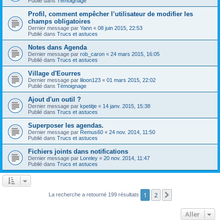
Publié dans
Témoignage
Profil, comment empêcher l’utilisateur de modifier les
champs obligatoires
Dernier message par
Yann
«
08 juin 2015, 22:53
Publié dans
Trucs et astuces
Notes dans Agenda
Dernier message par
rob_caron
«
24 mars 2015, 16:05
Publié dans
Trucs et astuces
Village d'Eourres
Dernier message par
liloon123
«
01 mars 2015, 22:02
Publié dans
Témoignage
Ajout d'un outil ?
Dernier message par
kpetitje
«
14 janv. 2015, 15:38
Publié dans
Trucs et astuces
Superposer les agendas.
Dernier message par
Remus60
«
24 nov. 2014, 11:50
Publié dans
Trucs et astuces
Fichiers joints dans notifications
Dernier message par
Loreley
«
20 nov. 2014, 11:47
Publié dans
Trucs et astuces
1
2
Suivant
La recherche a retourné 199 résultats
Aller