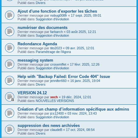
Publié dans
Divers
Ajout d'une fonction d'exporter les tâches
Dernier message par
nobug008fr
«
17 sept. 2025, 09:01
Publié dans
Suggestion d'évolution
numériser des documents
Dernier message par
farbarch
«
03 août 2025, 12:21
Publié dans
Suggestion d'évolution
Redondance Agenda
Dernier message par
tito2023
«
09 avr. 2025, 12:01
Publié dans
Paramétrage de l'Agora
messaging system
Dernier message par
crosemffet
«
17 févr. 2025, 12:26
Publié dans
Suggestion d'évolution
Help with "Backup Failed: Error Code 404" Issue
Dernier message par
jennifer660
«
16 janv. 2025, 19:04
Publié dans
Divers
VERSION 24.12
Dernier message par
xech
«
19 déc. 2024, 12:01
Publié dans
NOUVELLES VERSIONS
Création d’un champ d’information spécifique aux admins
Dernier message par
jcs12400
«
03 nov. 2024, 13:43
Publié dans
Suggestion d'évolution
suppression des news archivées
Dernier message par
claudeB
«
17 oct. 2024, 08:54
Publié dans
Divers