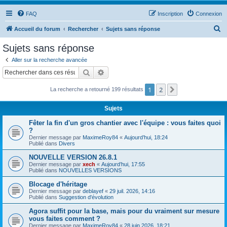
FAQ
Inscription
Connexion
R
Accueil du forum
Rechercher
Sujets sans réponse
e
Sujets sans réponse
c
Aller sur la recherche avancée
h
Rechercher
Recherche avancée
e
1
2
Suivant
La recherche a retourné 199 résultats
r
c
Sujets
h
Fêter la fin d'un gros chantier avec l'équipe : vous faites quoi
e
?
Dernier message par
MaximeRoy84
«
Aujourd’hui, 18:24
r
Publié dans
Divers
NOUVELLE VERSION 26.8.1
Dernier message par
xech
«
Aujourd’hui, 17:55
Publié dans
NOUVELLES VERSIONS
Blocage d'héritage
Dernier message par
deblayef
«
29 juil. 2026, 14:16
Publié dans
Suggestion d'évolution
Agora suffit pour la base, mais pour du vraiment sur mesure
vous faites comment ?
Dernier message par
MaximeRoy84
«
28 juin 2026, 18:21