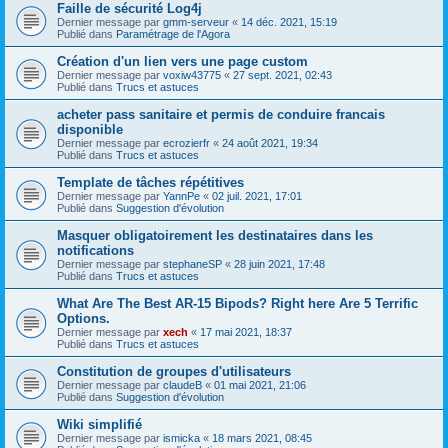
Faille de sécurité Log4j
Dernier message par
gmm-serveur
«
14 déc. 2021, 15:19
Publié dans
Paramétrage de l'Agora
Création d'un lien vers une page custom
Dernier message par
voxiw43775
«
27 sept. 2021, 02:43
Publié dans
Trucs et astuces
acheter pass sanitaire et permis de conduire francais
disponible
Dernier message par
ecrozierfr
«
24 août 2021, 19:34
Publié dans
Trucs et astuces
Template de tâches répétitives
Dernier message par
YannPe
«
02 juil. 2021, 17:01
Publié dans
Suggestion d'évolution
Masquer obligatoirement les destinataires dans les
notifications
Dernier message par
stephaneSP
«
28 juin 2021, 17:48
Publié dans
Trucs et astuces
What Are The Best AR-15 Bipods? Right here Are 5 Terrific
Options.
Dernier message par
xech
«
17 mai 2021, 18:37
Publié dans
Trucs et astuces
Constitution de groupes d'utilisateurs
Dernier message par
claudeB
«
01 mai 2021, 21:06
Publié dans
Suggestion d'évolution
Wiki simplifié
Dernier message par
ismicka
«
18 mars 2021, 08:45