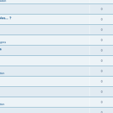
ution
0
les... ?
0
0
0
Agora
es
0
0
0
tion
0
0
0
tion
0