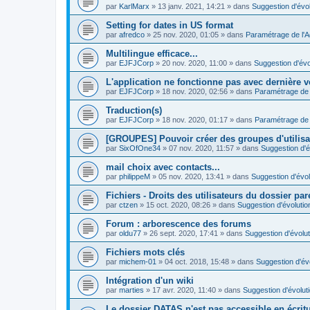
par
KarlMarx
»
13 janv. 2021, 14:21
» dans
Suggestion d'évol
Setting for dates in US format
par
afredco
»
25 nov. 2020, 01:05
» dans
Paramétrage de l'
Multilingue efficace...
par
EJFJCorp
»
20 nov. 2020, 11:00
» dans
Suggestion d'évo
L'application ne fonctionne pas avec dernière v
par
EJFJCorp
»
18 nov. 2020, 02:56
» dans
Paramétrage de 
Traduction(s)
par
EJFJCorp
»
18 nov. 2020, 01:17
» dans
Paramétrage de 
[GROUPES] Pouvoir créer des groupes d'utilis
par
SixOfOne34
»
07 nov. 2020, 11:57
» dans
Suggestion d'é
mail choix avec contacts...
par
philippeM
»
05 nov. 2020, 13:41
» dans
Suggestion d'évol
Fichiers - Droits des utilisateurs du dossier par
par
ctzen
»
15 oct. 2020, 08:26
» dans
Suggestion d'évolutio
Forum : arborescence des forums
par
oldu77
»
26 sept. 2020, 17:41
» dans
Suggestion d'évolut
Fichiers mots clés
par
michem-01
»
04 oct. 2018, 15:48
» dans
Suggestion d'év
Intégration d'un wiki
par
marties
»
17 avr. 2020, 11:40
» dans
Suggestion d'évolut
Le dossier DATAS n'est pas accessible en écritur