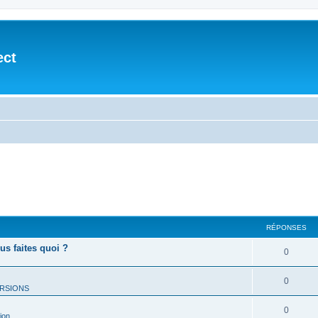
ect
RÉPONSES
ous faites quoi ?
0
0
RSIONS
0
ion