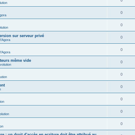
0
ution
0
Agora
0
lution
ersion sur serveur privé
0
l'Agora
0
l'Agora
ateurs même vide
0
volution
0
ution
ent
0
n
0
ion
0
olution
0
ion
e : un droit d'accès en ecriture doit être attribué au