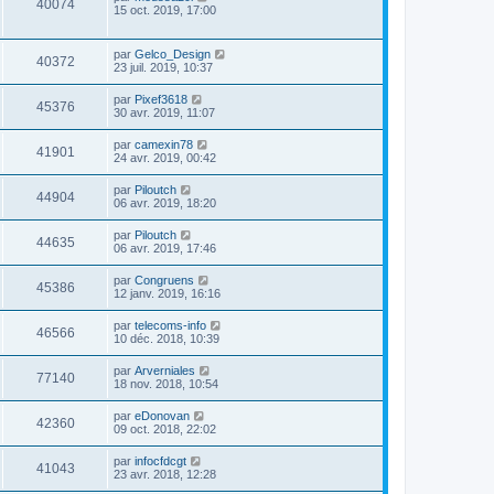
40074
15 oct. 2019, 17:00
par
Gelco_Design
40372
23 juil. 2019, 10:37
par
Pixef3618
45376
30 avr. 2019, 11:07
par
camexin78
41901
24 avr. 2019, 00:42
par
Piloutch
44904
06 avr. 2019, 18:20
par
Piloutch
44635
06 avr. 2019, 17:46
par
Congruens
45386
12 janv. 2019, 16:16
par
telecoms-info
46566
10 déc. 2018, 10:39
par
Arverniales
77140
18 nov. 2018, 10:54
par
eDonovan
42360
09 oct. 2018, 22:02
par
infocfdcgt
41043
23 avr. 2018, 12:28