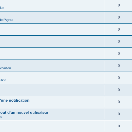
0
ion
0
e l'Agora
0
0
0
0
volution
0
ution
0
une notification
0
out d'un nouvel utilisateur
0
es
0