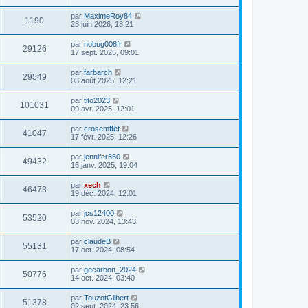
par
MaximeRoy84
1190
28 juin 2026, 18:21
par
nobug008fr
29126
17 sept. 2025, 09:01
par
farbarch
29549
03 août 2025, 12:21
par
tito2023
101031
09 avr. 2025, 12:01
par
crosemffet
41047
17 févr. 2025, 12:26
par
jennifer660
49432
16 janv. 2025, 19:04
par
xech
46473
19 déc. 2024, 12:01
par
jcs12400
53520
03 nov. 2024, 13:43
par
claudeB
55131
17 oct. 2024, 08:54
par
gecarbon_2024
50776
14 oct. 2024, 03:40
par
TouzotGilbert
51378
02 sept. 2024, 23:56