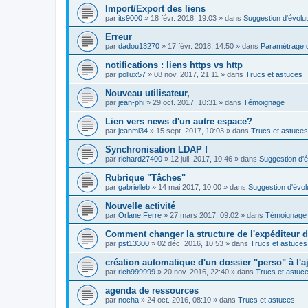
Import/Export des liens
par
its9000
»
18 févr. 2018, 19:03
» dans
Suggestion d'évolut
Erreur
par
dadou13270
»
17 févr. 2018, 14:50
» dans
Paramétrage d
notifications : liens https vs http
par
pollux57
»
08 nov. 2017, 21:11
» dans
Trucs et astuces
Nouveau utilisateur,
par
jean-phi
»
29 oct. 2017, 10:31
» dans
Témoignage
Lien vers news d'un autre espace?
par
jeanmi34
»
15 sept. 2017, 10:03
» dans
Trucs et astuces
Synchronisation LDAP !
par
richard27400
»
12 juil. 2017, 10:46
» dans
Suggestion d'é
Rubrique "Tâches"
par
gabrielleb
»
14 mai 2017, 10:00
» dans
Suggestion d'évol
Nouvelle activité
par
Orlane Ferre
»
27 mars 2017, 09:02
» dans
Témoignage
Comment changer la structure de l'expéditeur d'
par
pst13300
»
02 déc. 2016, 10:53
» dans
Trucs et astuces
création automatique d'un dossier "perso" à l'aj
par
rich999999
»
20 nov. 2016, 22:40
» dans
Trucs et astuc
agenda de ressources
par
nocha
»
24 oct. 2016, 08:10
» dans
Trucs et astuces