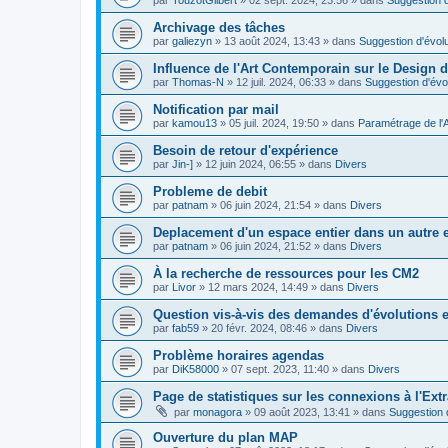
Archivage des tâches
par
galiezyn
»
13 août 2024, 13:43
» dans
Suggestion d'évolu
Influence de l'Art Contemporain sur le Design d
par
Thomas-N
»
12 juil. 2024, 06:33
» dans
Suggestion d'évo
Notification par mail
par
kamou13
»
05 juil. 2024, 19:50
» dans
Paramétrage de l'
Besoin de retour d'expérience
par
Jin-]
»
12 juin 2024, 06:55
» dans
Divers
Probleme de debit
par
patnam
»
06 juin 2024, 21:54
» dans
Divers
Deplacement d'un espace entier dans un autre
par
patnam
»
06 juin 2024, 21:52
» dans
Divers
À la recherche de ressources pour les CM2
par
Livor
»
12 mars 2024, 14:49
» dans
Divers
Question vis-à-vis des demandes d'évolutions e
par
fab59
»
20 févr. 2024, 08:46
» dans
Divers
Problème horaires agendas
par
DiK58000
»
07 sept. 2023, 11:40
» dans
Divers
Page de statistiques sur les connexions à l'Ext
par
monagora
»
09 août 2023, 13:41
» dans
Suggestion d
Ouverture du plan MAP