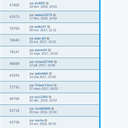
par
its9000
47600
18 févr. 2018, 19:03
par
dadou13270
41673
17 févr. 2018, 14:50
par
pollux57
76760
08 nov. 2017, 21:11
par
jean-phi
76640
29 oct. 2017, 10:31
par
jeanmi34
78147
15 sept. 2017, 10:03
par
richard27400
46689
12 juil. 2017, 10:46
par
gabrielleb
41043
14 mai 2017, 10:00
par
Orlane Ferre
72732
27 mars 2017, 09:02
par
pst13300
49769
02 déc. 2016, 10:53
par
rich999999
52718
20 nov. 2016, 22:40
par
nocha
43758
24 oct. 2016, 08:10