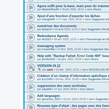
Agora suffit pour la base, mais pour du vraim
par
MaximeRoy84
»
28 juin 2026, 18:21
» dans
Divers
Ajout d'une fonction d'exporter les tâches
par
nobug008fr
»
17 sept. 2025, 09:01
» dans
Suggestion d'é
numériser des documents
par
farbarch
»
03 août 2025, 12:21
» dans
Suggestion d'évol
Redondance Agenda
par
tito2023
»
09 avr. 2025, 12:01
» dans
Paramétrage de l'A
messaging system
par
crosemffet
»
17 févr. 2025, 12:26
» dans
Suggestion d'év
Help with "Backup Failed: Error Code 404" Issu
par
jennifer660
»
16 janv. 2025, 19:04
» dans
Divers
VERSION 24.12
par
xech
»
19 déc. 2024, 12:01
» dans
NOUVELLES VE
Création d’un champ d’information spécifique
par
jcs12400
»
03 nov. 2024, 13:43
» dans
Suggestion d'évol
suppression des news archivées
par
claudeB
»
17 oct. 2024, 08:54
» dans
Divers
Add languages
par
gecarbon_2024
»
14 oct. 2024, 03:40
» dans
Suggestion 
Nouveau type d'objet : des pages avec des lien
par
TouzotGilbert
»
02 sept. 2024, 23:56
» dans
Suggestion d