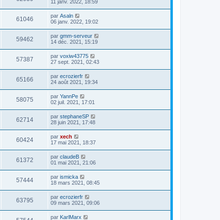
11 janv. 2022, 18:59
par
Asaln
61046
06 janv. 2022, 19:02
par
gmm-serveur
59462
14 déc. 2021, 15:19
par
voxiw43775
57387
27 sept. 2021, 02:43
par
ecrozierfr
65166
24 août 2021, 19:34
par
YannPe
58075
02 juil. 2021, 17:01
par
stephaneSP
62714
28 juin 2021, 17:48
par
xech
60424
17 mai 2021, 18:37
par
claudeB
61372
01 mai 2021, 21:06
par
ismicka
57444
18 mars 2021, 08:45
par
ecrozierfr
63795
09 mars 2021, 09:06
par
KarlMarx