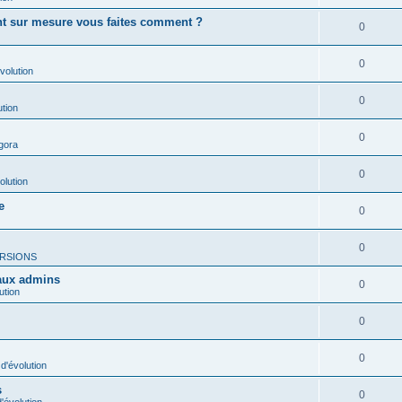
ent sur mesure vous faites comment ?
0
0
volution
0
ution
0
gora
0
olution
e
0
0
RSIONS
 aux admins
0
ution
0
0
d'évolution
s
0
'évolution