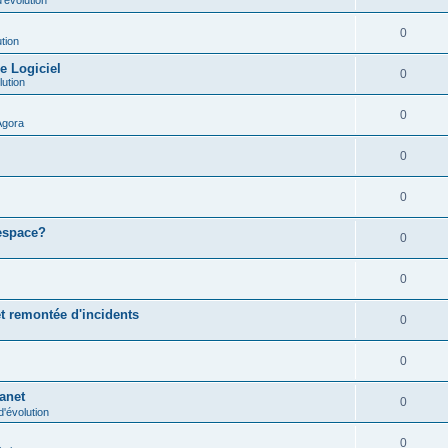
0
tion
e Logiciel
0
lution
0
Agora
0
0
 espace?
0
0
t remontée d'incidents
0
0
ranet
0
'évolution
0