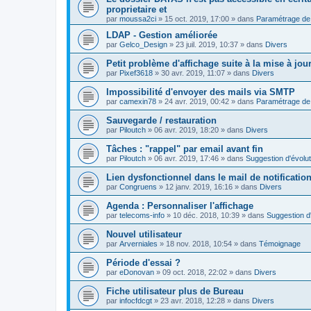
proprietaire et
par
moussa2ci
»
15 oct. 2019, 17:00
» dans
Paramétrage de 
LDAP - Gestion améliorée
par
Gelco_Design
»
23 juil. 2019, 10:37
» dans
Divers
Petit problème d'affichage suite à la mise à jou
par
Pixef3618
»
30 avr. 2019, 11:07
» dans
Divers
Impossibilité d'envoyer des mails via SMTP
par
camexin78
»
24 avr. 2019, 00:42
» dans
Paramétrage de 
Sauvegarde / restauration
par
Piloutch
»
06 avr. 2019, 18:20
» dans
Divers
Tâches : "rappel" par email avant fin
par
Piloutch
»
06 avr. 2019, 17:46
» dans
Suggestion d'évolut
Lien dysfonctionnel dans le mail de notificatio
par
Congruens
»
12 janv. 2019, 16:16
» dans
Divers
Agenda : Personnaliser l'affichage
par
telecoms-info
»
10 déc. 2018, 10:39
» dans
Suggestion d'
Nouvel utilisateur
par
Arverniales
»
18 nov. 2018, 10:54
» dans
Témoignage
Période d'essai ?
par
eDonovan
»
09 oct. 2018, 22:02
» dans
Divers
Fiche utilisateur plus de Bureau
par
infocfdcgt
»
23 avr. 2018, 12:28
» dans
Divers