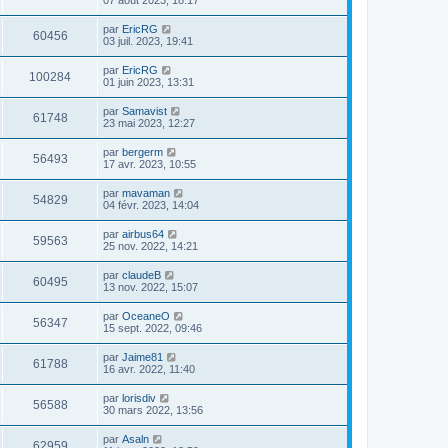
par
EricRG
60456
03 juil. 2023, 19:41
par
EricRG
100284
01 juin 2023, 13:31
par
Samavist
61748
23 mai 2023, 12:27
par
bergerm
56493
17 avr. 2023, 10:55
par
mavaman
54829
04 févr. 2023, 14:04
par
airbus64
59563
25 nov. 2022, 14:21
par
claudeB
60495
13 nov. 2022, 15:07
par
OceaneO
56347
15 sept. 2022, 09:46
par
Jaime81
61788
16 avr. 2022, 11:40
par
lorisdiv
56588
30 mars 2022, 13:56
par
Asaln
62959