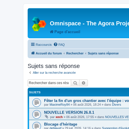
Omnispace - The Agora Proj
Page d'accueil
Raccourcis
FAQ
Accueil du forum
Rechercher
Sujets sans réponse
Sujets sans réponse
Aller sur la recherche avancée
Rechercher
Recherche avancée
SUJETS
Fêter la fin d'un gros chantier avec l'équipe : v
par
MaximeRoy84
»
06 août 2026, 18:24
» dans
Divers
NOUVELLE VERSION 26.8.1
par
xech
»
06 août 2026, 17:55
» dans
NOUVELLES VE
Blocage d'héritage
par
deblayef
»
29 juil. 2026, 14:16
» dans
Suggestion d'évolut