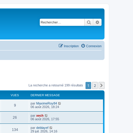
Rechercher
Recherche avancé
Inscription
Connexion
1
2
Suivant
La recherche a retourné 199 résultats
VUES
DERNIER MESSAGE
par
MaximeRoy84
9
06 août 2026, 18:24
par
xech
26
06 août 2026, 17:55
par
deblayef
134
29 juil. 2026, 14:16