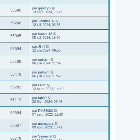
par
galiezyn
58580
13 août 2024, 13:43
par
Thomas-N
56266
12 juil. 2024, 06:33
par
kamou13
55905
05 juil. 2024, 19:50
par
Jin-]
53694
12 juin 2024, 06:55
par
patnam
56168
06 juin 2024, 21:54
par
patnam
55479
06 juin 2024, 21:52
par
Livor
56202
12 mars 2024, 14:49
par
fab59
61119
20 févr. 2024, 08:46
par
DiK58000
55694
07 sept. 2023, 11:40
par
monagora
60507
09 août 2023, 13:41
par
Samavist
60779
07 août 2023, 18:17