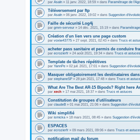
par
Asaln
»
11 janv. 2022, 18:59
» dans
Paramétrage de l'Ag
Téléversement par ftp
par
Asaln
»
06 janv. 2022, 19:02
» dans
Suggestion d'évoluti
Faille de sécurité Log4j
par
gmm-serveur
»
14 déc. 2021, 15:19
» dans
Paramétrage 
Création d'un lien vers une page custom
par
voxiw43775
»
27 sept. 2021, 02:43
» dans
Trucs et astu
acheter pass sanitaire et permis de conduire fr
par
ecrozierfr
»
24 août 2021, 19:34
» dans
Trucs et astuce
Template de tâches répétitives
par
YannPe
»
02 juil. 2021, 17:01
» dans
Suggestion d'évolut
Masquer obligatoirement les destinataires dans 
par
stephaneSP
»
28 juin 2021, 17:48
» dans
Trucs et astuc
What Are The Best AR-15 Bipods? Right here Are
par
xech
»
17 mai 2021, 18:37
» dans
Trucs et astuces
Constitution de groupes d'utilisateurs
par
claudeB
»
01 mai 2021, 21:06
» dans
Suggestion d'évolut
Wiki simplifié
par
ismicka
»
18 mars 2021, 08:45
» dans
Suggestion d'évol
ESPACES
par
ecrozierfr
»
09 mars 2021, 09:06
» dans
Trucs et astuce
notification mail du forum