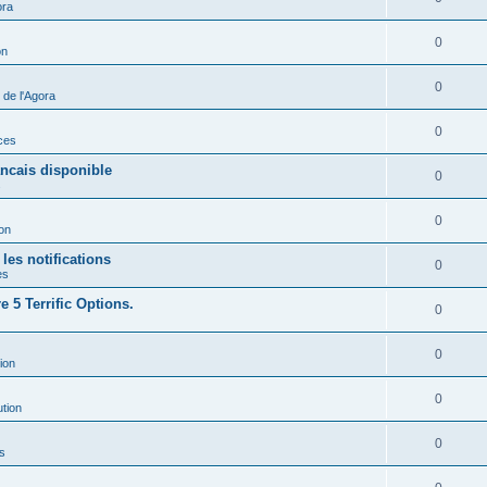
ora
0
on
0
de l'Agora
0
ces
ancais disponible
0
s
0
ion
les notifications
0
es
 5 Terrific Options.
0
0
ion
0
ution
0
s