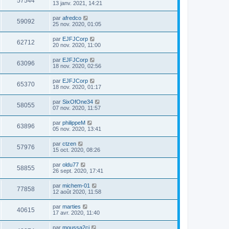
57544
13 janv. 2021, 14:21
par
afredco
59092
25 nov. 2020, 01:05
par
EJFJCorp
62712
20 nov. 2020, 11:00
par
EJFJCorp
63096
18 nov. 2020, 02:56
par
EJFJCorp
65370
18 nov. 2020, 01:17
par
SixOfOne34
58055
07 nov. 2020, 11:57
par
philippeM
63896
05 nov. 2020, 13:41
par
ctzen
57976
15 oct. 2020, 08:26
par
oldu77
58855
26 sept. 2020, 17:41
par
michem-01
77858
12 août 2020, 11:58
par
marties
40615
17 avr. 2020, 11:40
par
moussa2ci