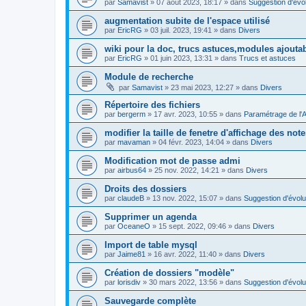
par
Samavist
»
07 août 2023, 18:17
» dans
Suggestion d'évol
augmentation subite de l'espace utilisé
par
EricRG
»
03 juil. 2023, 19:41
» dans
Divers
wiki pour la doc, trucs astuces,modules ajoutab
par
EricRG
»
01 juin 2023, 13:31
» dans
Trucs et astuces
Module de recherche
par
Samavist
»
23 mai 2023, 12:27
» dans
Divers
Répertoire des fichiers
par
bergerm
»
17 avr. 2023, 10:55
» dans
Paramétrage de l'
modifier la taille de fenetre d'affichage des not
par
mavaman
»
04 févr. 2023, 14:04
» dans
Divers
Modification mot de passe admi
par
airbus64
»
25 nov. 2022, 14:21
» dans
Divers
Droits des dossiers
par
claudeB
»
13 nov. 2022, 15:07
» dans
Suggestion d'évolu
Supprimer un agenda
par
OceaneO
»
15 sept. 2022, 09:46
» dans
Divers
Import de table mysql
par
Jaime81
»
16 avr. 2022, 11:40
» dans
Divers
Création de dossiers "modèle"
par
lorisdiv
»
30 mars 2022, 13:56
» dans
Suggestion d'évolu
Sauvegarde complète