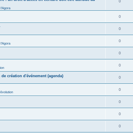
0
l'Agora
0
r
0
0
l'Agora
0
0
ion
n de création d'événement (agenda)
0
0
évolution
0
0
0