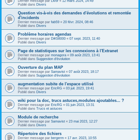
Dernier message par
Livor
«
12 mars 2024, 14:49
Publié dans
Divers
Question vis-à-vis des demandes d'évolutions et remontée
d'incidents
Dernier message par
fab59
«
20 févr. 2024, 08:46
Publié dans
Divers
Problème horaires agendas
Dernier message par
DiK58000
«
07 sept. 2023, 11:40
Publié dans
Divers
Page de statistiques sur les connexions à l'Extranet
Dernier message par
monagora
«
09 août 2023, 13:41
Publié dans
Suggestion d'évolution
Ouverture du plan MAP
Dernier message par
Samavist
«
07 août 2023, 18:17
Publié dans
Suggestion d'évolution
augmentation subite de l'espace utilisé
Dernier message par
EricRG
«
03 juil. 2023, 19:41
Publié dans
Divers
wiki pour la doc, trucs astuces,modules ajoutables... ?
Dernier message par
EricRG
«
01 juin 2023, 13:31
Publié dans
Trucs et astuces
Module de recherche
Dernier message par
Samavist
«
23 mai 2023, 12:27
Publié dans
Divers
Répertoire des fichiers
Dernier message par
bergerm
«
17 avr. 2023, 10:55