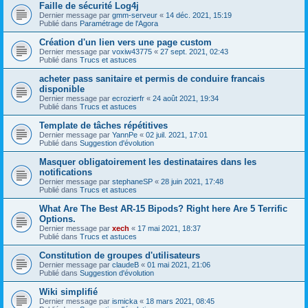
Faille de sécurité Log4j
Dernier message par
gmm-serveur
«
14 déc. 2021, 15:19
Publié dans
Paramétrage de l'Agora
Création d'un lien vers une page custom
Dernier message par
voxiw43775
«
27 sept. 2021, 02:43
Publié dans
Trucs et astuces
acheter pass sanitaire et permis de conduire francais
disponible
Dernier message par
ecrozierfr
«
24 août 2021, 19:34
Publié dans
Trucs et astuces
Template de tâches répétitives
Dernier message par
YannPe
«
02 juil. 2021, 17:01
Publié dans
Suggestion d'évolution
Masquer obligatoirement les destinataires dans les
notifications
Dernier message par
stephaneSP
«
28 juin 2021, 17:48
Publié dans
Trucs et astuces
What Are The Best AR-15 Bipods? Right here Are 5 Terrific
Options.
Dernier message par
xech
«
17 mai 2021, 18:37
Publié dans
Trucs et astuces
Constitution de groupes d'utilisateurs
Dernier message par
claudeB
«
01 mai 2021, 21:06
Publié dans
Suggestion d'évolution
Wiki simplifié
Dernier message par
ismicka
«
18 mars 2021, 08:45