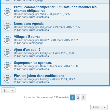
Publié dans
Témoignage
Profil, comment empêcher l’utilisateur de modifier les
champs obligatoires
Dernier message par
Yann
«
08 juin 2015, 22:53
Publié dans
Trucs et astuces
Notes dans Agenda
Dernier message par
rob_caron
«
24 mars 2015, 16:05
Publié dans
Trucs et astuces
Village d'Eourres
Dernier message par
liloon123
«
01 mars 2015, 22:02
Publié dans
Témoignage
Ajout d'un outil ?
Dernier message par
kpetitje
«
14 janv. 2015, 15:38
Publié dans
Trucs et astuces
Superposer les agendas.
Dernier message par
Remus60
«
24 nov. 2014, 11:50
Publié dans
Trucs et astuces
Fichiers joints dans notifications
Dernier message par
Loreley
«
20 nov. 2014, 11:47
Publié dans
Trucs et astuces
1
2
Suivant
La recherche a retourné 199 résultats
Aller