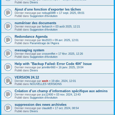
Publié dans
Divers
Ajout d'une fonction d'exporter les tâches
Dernier message par
nobug008fr
«
17 sept. 2025, 09:01
Publié dans
Suggestion d'évolution
numériser des documents
Dernier message par
farbarch
«
03 août 2025, 12:21
Publié dans
Suggestion d'évolution
Redondance Agenda
Dernier message par
tito2023
«
09 avr. 2025, 12:01
Publié dans
Paramétrage de l'Agora
messaging system
Dernier message par
crosemffet
«
17 févr. 2025, 12:26
Publié dans
Suggestion d'évolution
Help with "Backup Failed: Error Code 404" Issue
Dernier message par
jennifer660
«
16 janv. 2025, 19:04
Publié dans
Divers
VERSION 24.12
Dernier message par
xech
«
19 déc. 2024, 12:01
Publié dans
NOUVELLES VERSIONS
Création d’un champ d’information spécifique aux admins
Dernier message par
jcs12400
«
03 nov. 2024, 13:43
Publié dans
Suggestion d'évolution
suppression des news archivées
Dernier message par
claudeB
«
17 oct. 2024, 08:54
Publié dans
Divers