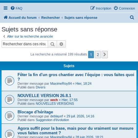
FAQ
Inscription
Connexion
R
Accueil du forum
Rechercher
Sujets sans réponse
e
Sujets sans réponse
c
Aller sur la recherche avancée
h
Rechercher
Recherche avancée
e
1
2
Suivant
La recherche a retourné 199 résultats
r
c
Sujets
h
Fêter la fin d'un gros chantier avec l'équipe : vous faites quoi
e
?
Dernier message par
MaximeRoy84
«
Hier, 18:24
r
Publié dans
Divers
NOUVELLE VERSION 26.8.1
Dernier message par
xech
«
Hier, 17:55
Publié dans
NOUVELLES VERSIONS
Blocage d'héritage
Dernier message par
deblayef
«
29 juil. 2026, 14:16
Publié dans
Suggestion d'évolution
Agora suffit pour la base, mais pour du vraiment sur mesure
vous faites comment ?
Dernier message par
MaximeRoy84
«
28 juin 2026, 18:21