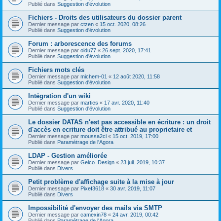
Publié dans
Suggestion d'évolution
Fichiers - Droits des utilisateurs du dossier parent
Dernier message par
ctzen
«
15 oct. 2020, 08:26
Publié dans
Suggestion d'évolution
Forum : arborescence des forums
Dernier message par
oldu77
«
26 sept. 2020, 17:41
Publié dans
Suggestion d'évolution
Fichiers mots clés
Dernier message par
michem-01
«
12 août 2020, 11:58
Publié dans
Suggestion d'évolution
Intégration d'un wiki
Dernier message par
marties
«
17 avr. 2020, 11:40
Publié dans
Suggestion d'évolution
Le dossier DATAS n'est pas accessible en écriture : un droit
d'accès en ecriture doit être attribué au proprietaire et
Dernier message par
moussa2ci
«
15 oct. 2019, 17:00
Publié dans
Paramétrage de l'Agora
LDAP - Gestion améliorée
Dernier message par
Gelco_Design
«
23 juil. 2019, 10:37
Publié dans
Divers
Petit problème d'affichage suite à la mise à jour
Dernier message par
Pixef3618
«
30 avr. 2019, 11:07
Publié dans
Divers
Impossibilité d'envoyer des mails via SMTP
Dernier message par
camexin78
«
24 avr. 2019, 00:42
Publié dans
Paramétrage de l'Agora