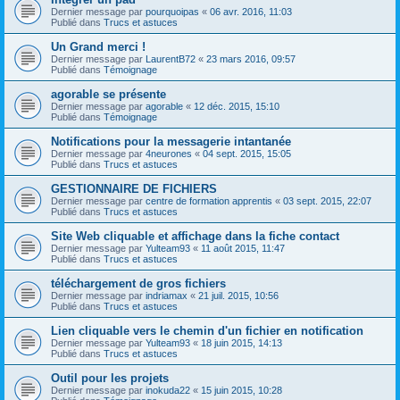
Dernier message par
pourquoipas
«
06 avr. 2016, 11:03
Publié dans
Trucs et astuces
Un Grand merci !
Dernier message par
LaurentB72
«
23 mars 2016, 09:57
Publié dans
Témoignage
agorable se présente
Dernier message par
agorable
«
12 déc. 2015, 15:10
Publié dans
Témoignage
Notifications pour la messagerie intantanée
Dernier message par
4neurones
«
04 sept. 2015, 15:05
Publié dans
Trucs et astuces
GESTIONNAIRE DE FICHIERS
Dernier message par
centre de formation apprentis
«
03 sept. 2015, 22:07
Publié dans
Trucs et astuces
Site Web cliquable et affichage dans la fiche contact
Dernier message par
Yulteam93
«
11 août 2015, 11:47
Publié dans
Trucs et astuces
téléchargement de gros fichiers
Dernier message par
indriamax
«
21 juil. 2015, 10:56
Publié dans
Trucs et astuces
Lien cliquable vers le chemin d'un fichier en notification
Dernier message par
Yulteam93
«
18 juin 2015, 14:13
Publié dans
Trucs et astuces
Outil pour les projets
Dernier message par
inokuda22
«
15 juin 2015, 10:28