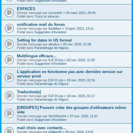
Publié dans
Suggestion d'évolution
ESPACES
Dernier message par
ecrozierfr
«
09 mars 2021, 09:06
Publié dans
Trucs et astuces
notification mail du forum
Dernier message par
KarlMarx
«
13 janv. 2021, 14:21
Publié dans
Suggestion d'évolution
Setting for dates in US format
Dernier message par
afredco
«
25 nov. 2020, 01:05
Publié dans
Paramétrage de l'Agora
Multilingue efficace...
Dernier message par
EJFJCorp
«
20 nov. 2020, 11:00
Publié dans
Suggestion d'évolution
L'application ne fonctionne pas avec dernière version sur
serveur privé
Dernier message par
EJFJCorp
«
18 nov. 2020, 02:56
Publié dans
Paramétrage de l'Agora
Traduction(s)
Dernier message par
EJFJCorp
«
18 nov. 2020, 01:17
Publié dans
Paramétrage de l'Agora
[GROUPES] Pouvoir créer des groupes d'utilisateurs même
vide
Dernier message par
SixOfOne34
«
07 nov. 2020, 11:57
Publié dans
Suggestion d'évolution
mail choix avec contacts...
Dernier message par
philippeM
«
05 nov. 2020, 13:41