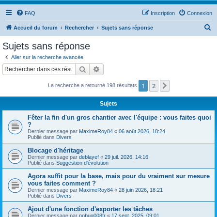
FAQ
Inscription
Connexion
R
Accueil du forum
Rechercher
Sujets sans réponse
e
Sujets sans réponse
c
Aller sur la recherche avancée
h
Rechercher
Recherche avancée
e
1
2
Suivant
La recherche a retourné 198 résultats
r
c
Sujets
h
Fêter la fin d'un gros chantier avec l'équipe : vous faites quoi
e
?
Dernier message par
MaximeRoy84
«
06 août 2026, 18:24
r
Publié dans
Divers
Blocage d'héritage
Dernier message par
deblayef
«
29 juil. 2026, 14:16
Publié dans
Suggestion d'évolution
Agora suffit pour la base, mais pour du vraiment sur mesure
vous faites comment ?
Dernier message par
MaximeRoy84
«
28 juin 2026, 18:21
Publié dans
Divers
Ajout d'une fonction d'exporter les tâches
Dernier message par
nobug008fr
«
17 sept. 2025, 09:01