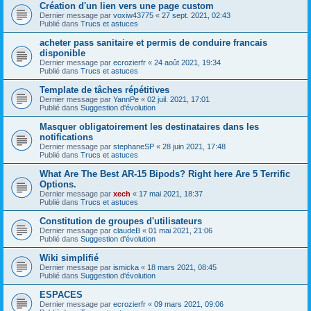
Création d'un lien vers une page custom
Dernier message par
voxiw43775
«
27 sept. 2021, 02:43
Publié dans
Trucs et astuces
acheter pass sanitaire et permis de conduire francais
disponible
Dernier message par
ecrozierfr
«
24 août 2021, 19:34
Publié dans
Trucs et astuces
Template de tâches répétitives
Dernier message par
YannPe
«
02 juil. 2021, 17:01
Publié dans
Suggestion d'évolution
Masquer obligatoirement les destinataires dans les
notifications
Dernier message par
stephaneSP
«
28 juin 2021, 17:48
Publié dans
Trucs et astuces
What Are The Best AR-15 Bipods? Right here Are 5 Terrific
Options.
Dernier message par
xech
«
17 mai 2021, 18:37
Publié dans
Trucs et astuces
Constitution de groupes d'utilisateurs
Dernier message par
claudeB
«
01 mai 2021, 21:06
Publié dans
Suggestion d'évolution
Wiki simplifié
Dernier message par
ismicka
«
18 mars 2021, 08:45
Publié dans
Suggestion d'évolution
ESPACES
Dernier message par
ecrozierfr
«
09 mars 2021, 09:06