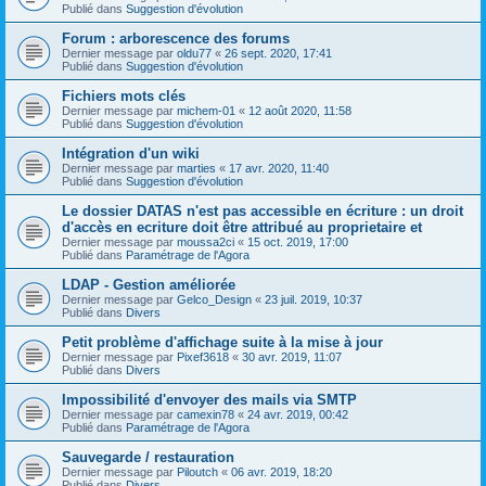
Publié dans
Suggestion d'évolution
Forum : arborescence des forums
Dernier message par
oldu77
«
26 sept. 2020, 17:41
Publié dans
Suggestion d'évolution
Fichiers mots clés
Dernier message par
michem-01
«
12 août 2020, 11:58
Publié dans
Suggestion d'évolution
Intégration d'un wiki
Dernier message par
marties
«
17 avr. 2020, 11:40
Publié dans
Suggestion d'évolution
Le dossier DATAS n'est pas accessible en écriture : un droit
d'accès en ecriture doit être attribué au proprietaire et
Dernier message par
moussa2ci
«
15 oct. 2019, 17:00
Publié dans
Paramétrage de l'Agora
LDAP - Gestion améliorée
Dernier message par
Gelco_Design
«
23 juil. 2019, 10:37
Publié dans
Divers
Petit problème d'affichage suite à la mise à jour
Dernier message par
Pixef3618
«
30 avr. 2019, 11:07
Publié dans
Divers
Impossibilité d'envoyer des mails via SMTP
Dernier message par
camexin78
«
24 avr. 2019, 00:42
Publié dans
Paramétrage de l'Agora
Sauvegarde / restauration
Dernier message par
Piloutch
«
06 avr. 2019, 18:20
Publié dans
Divers