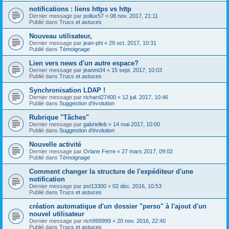
notifications : liens https vs http
Dernier message par
pollux57
«
08 nov. 2017, 21:11
Publié dans
Trucs et astuces
Nouveau utilisateur,
Dernier message par
jean-phi
«
29 oct. 2017, 10:31
Publié dans
Témoignage
Lien vers news d'un autre espace?
Dernier message par
jeanmi34
«
15 sept. 2017, 10:03
Publié dans
Trucs et astuces
Synchronisation LDAP !
Dernier message par
richard27400
«
12 juil. 2017, 10:46
Publié dans
Suggestion d'évolution
Rubrique "Tâches"
Dernier message par
gabrielleb
«
14 mai 2017, 10:00
Publié dans
Suggestion d'évolution
Nouvelle activité
Dernier message par
Orlane Ferre
«
27 mars 2017, 09:02
Publié dans
Témoignage
Comment changer la structure de l'expéditeur d'une
notification
Dernier message par
pst13300
«
02 déc. 2016, 10:53
Publié dans
Trucs et astuces
création automatique d'un dossier "perso" à l'ajout d'un
nouvel utilisateur
Dernier message par
rich999999
«
20 nov. 2016, 22:40
Publié dans
Trucs et astuces