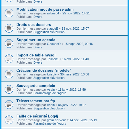
Publié dans
Divers
Modification mot de passe admi
Dernier message par
airbus64
«
25 nov. 2022, 14:21
Publié dans
Divers
Droits des dossiers
Dernier message par
claudeB
«
13 nov. 2022, 15:07
Publié dans
Suggestion d'évolution
Supprimer un agenda
Dernier message par
OceaneO
«
15 sept. 2022, 09:46
Publié dans
Divers
Import de table mysql
Dernier message par
Jaime81
«
16 avr. 2022, 11:40
Publié dans
Divers
Création de dossiers "modèle"
Dernier message par
lorisdiv
«
30 mars 2022, 13:56
Publié dans
Suggestion d'évolution
Sauvegarde complète
Dernier message par
Asaln
«
11 janv. 2022, 18:59
Publié dans
Paramétrage de l'Agora
Téléversement par ftp
Dernier message par
Asaln
«
06 janv. 2022, 19:02
Publié dans
Suggestion d'évolution
Faille de sécurité Log4j
Dernier message par
gmm-serveur
«
14 déc. 2021, 15:19
Publié dans
Paramétrage de l'Agora