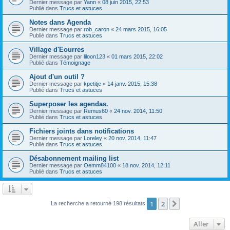
Dernier message par
Yann
«
08 juin 2015, 22:53
Publié dans
Trucs et astuces
Notes dans Agenda
Dernier message par
rob_caron
«
24 mars 2015, 16:05
Publié dans
Trucs et astuces
Village d'Eourres
Dernier message par
liloon123
«
01 mars 2015, 22:02
Publié dans
Témoignage
Ajout d'un outil ?
Dernier message par
kpetitje
«
14 janv. 2015, 15:38
Publié dans
Trucs et astuces
Superposer les agendas.
Dernier message par
Remus60
«
24 nov. 2014, 11:50
Publié dans
Trucs et astuces
Fichiers joints dans notifications
Dernier message par
Loreley
«
20 nov. 2014, 11:47
Publié dans
Trucs et astuces
Désabonnement mailing list
Dernier message par
Oemm84100
«
18 nov. 2014, 12:11
Publié dans
Trucs et astuces
1
2
Suivant
La recherche a retourné 198 résultats
Aller