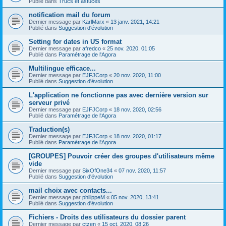
Publié dans
Trucs et astuces
notification mail du forum
Dernier message par
KarlMarx
«
13 janv. 2021, 14:21
Publié dans
Suggestion d'évolution
Setting for dates in US format
Dernier message par
afredco
«
25 nov. 2020, 01:05
Publié dans
Paramétrage de l'Agora
Multilingue efficace...
Dernier message par
EJFJCorp
«
20 nov. 2020, 11:00
Publié dans
Suggestion d'évolution
L'application ne fonctionne pas avec dernière version sur
serveur privé
Dernier message par
EJFJCorp
«
18 nov. 2020, 02:56
Publié dans
Paramétrage de l'Agora
Traduction(s)
Dernier message par
EJFJCorp
«
18 nov. 2020, 01:17
Publié dans
Paramétrage de l'Agora
[GROUPES] Pouvoir créer des groupes d'utilisateurs même
vide
Dernier message par
SixOfOne34
«
07 nov. 2020, 11:57
Publié dans
Suggestion d'évolution
mail choix avec contacts...
Dernier message par
philippeM
«
05 nov. 2020, 13:41
Publié dans
Suggestion d'évolution
Fichiers - Droits des utilisateurs du dossier parent
Dernier message par
ctzen
«
15 oct. 2020, 08:26