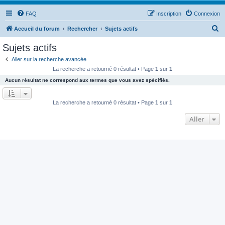
FAQ
Inscription
Connexion
R
Accueil du forum
Rechercher
Sujets actifs
e
Sujets actifs
c
Aller sur la recherche avancée
h
La recherche a retourné 0 résultat • Page
1
sur
1
e
Aucun résultat ne correspond aux termes que vous avez spécifiés.
r
c
La recherche a retourné 0 résultat • Page
1
sur
1
h
Aller
e
r