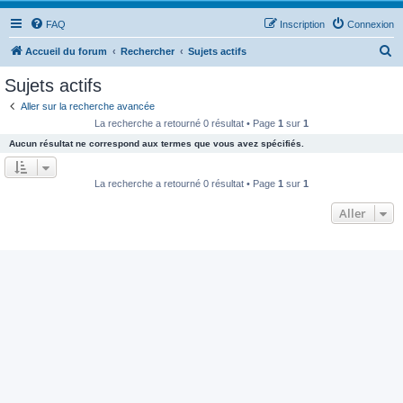
FAQ
Inscription
Connexion
R
Accueil du forum
Rechercher
Sujets actifs
e
Sujets actifs
c
Aller sur la recherche avancée
h
La recherche a retourné 0 résultat • Page
1
sur
1
e
Aucun résultat ne correspond aux termes que vous avez spécifiés.
r
c
La recherche a retourné 0 résultat • Page
1
sur
1
h
Aller
e
r