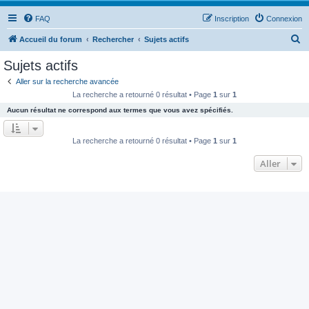
FAQ
Inscription
Connexion
R
Accueil du forum
Rechercher
Sujets actifs
e
Sujets actifs
c
Aller sur la recherche avancée
h
La recherche a retourné 0 résultat • Page
1
sur
1
e
Aucun résultat ne correspond aux termes que vous avez spécifiés.
r
c
La recherche a retourné 0 résultat • Page
1
sur
1
h
Aller
e
r