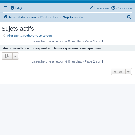
FAQ
Inscription
Connexion
R
Accueil du forum
Rechercher
Sujets actifs
e
Sujets actifs
c
Aller sur la recherche avancée
h
La recherche a retourné 0 résultat • Page
1
sur
1
e
Aucun résultat ne correspond aux termes que vous avez spécifiés.
r
c
La recherche a retourné 0 résultat • Page
1
sur
1
h
Aller
e
r