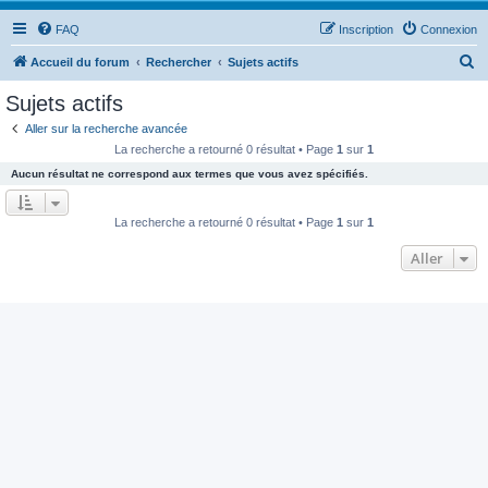
FAQ
Inscription
Connexion
R
Accueil du forum
Rechercher
Sujets actifs
e
Sujets actifs
c
Aller sur la recherche avancée
h
La recherche a retourné 0 résultat • Page
1
sur
1
e
Aucun résultat ne correspond aux termes que vous avez spécifiés.
r
c
La recherche a retourné 0 résultat • Page
1
sur
1
h
Aller
e
r