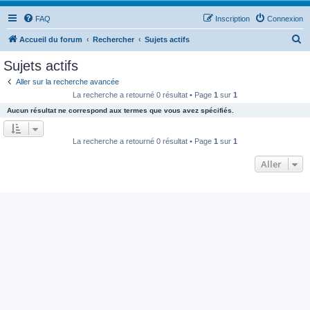
FAQ
Inscription
Connexion
R
Accueil du forum
Rechercher
Sujets actifs
e
Sujets actifs
c
Aller sur la recherche avancée
h
La recherche a retourné 0 résultat • Page
1
sur
1
e
Aucun résultat ne correspond aux termes que vous avez spécifiés.
r
c
La recherche a retourné 0 résultat • Page
1
sur
1
h
Aller
e
r