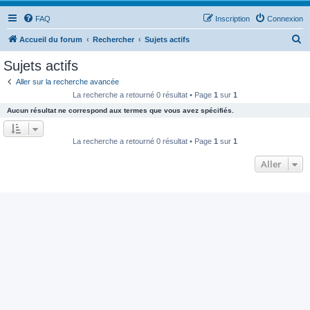
FAQ
Inscription
Connexion
R
Accueil du forum
Rechercher
Sujets actifs
e
Sujets actifs
c
Aller sur la recherche avancée
h
La recherche a retourné 0 résultat • Page
1
sur
1
e
Aucun résultat ne correspond aux termes que vous avez spécifiés.
r
c
La recherche a retourné 0 résultat • Page
1
sur
1
h
Aller
e
r