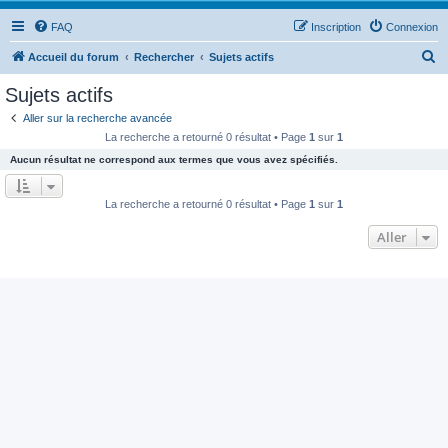
FAQ
Inscription
Connexion
R
Accueil du forum
Rechercher
Sujets actifs
e
Sujets actifs
c
Aller sur la recherche avancée
h
La recherche a retourné 0 résultat • Page
1
sur
1
e
Aucun résultat ne correspond aux termes que vous avez spécifiés.
r
c
La recherche a retourné 0 résultat • Page
1
sur
1
h
Aller
e
r