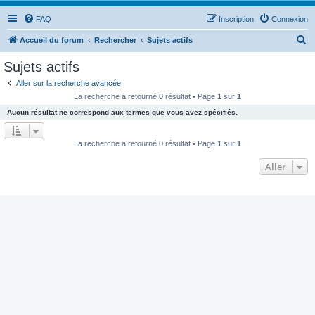
FAQ
Inscription
Connexion
R
Accueil du forum
Rechercher
Sujets actifs
e
Sujets actifs
c
Aller sur la recherche avancée
h
La recherche a retourné 0 résultat • Page
1
sur
1
e
Aucun résultat ne correspond aux termes que vous avez spécifiés.
r
c
La recherche a retourné 0 résultat • Page
1
sur
1
h
Aller
e
r