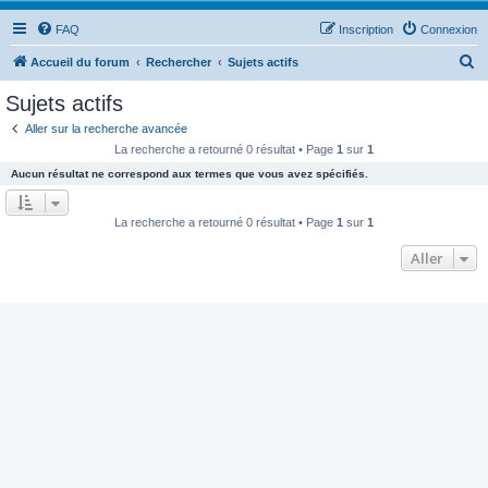
FAQ
Inscription
Connexion
R
Accueil du forum
Rechercher
Sujets actifs
e
Sujets actifs
c
Aller sur la recherche avancée
h
La recherche a retourné 0 résultat • Page
1
sur
1
e
Aucun résultat ne correspond aux termes que vous avez spécifiés.
r
c
La recherche a retourné 0 résultat • Page
1
sur
1
h
Aller
e
r