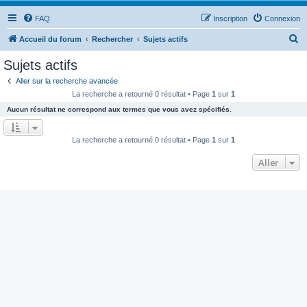
FAQ
Inscription
Connexion
R
Accueil du forum
Rechercher
Sujets actifs
e
Sujets actifs
c
Aller sur la recherche avancée
h
La recherche a retourné 0 résultat • Page
1
sur
1
e
Aucun résultat ne correspond aux termes que vous avez spécifiés.
r
c
La recherche a retourné 0 résultat • Page
1
sur
1
h
Aller
e
r