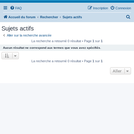
FAQ
Inscription
Connexion
R
Accueil du forum
Rechercher
Sujets actifs
e
Sujets actifs
c
Aller sur la recherche avancée
h
La recherche a retourné 0 résultat • Page
1
sur
1
e
Aucun résultat ne correspond aux termes que vous avez spécifiés.
r
c
La recherche a retourné 0 résultat • Page
1
sur
1
h
Aller
e
r