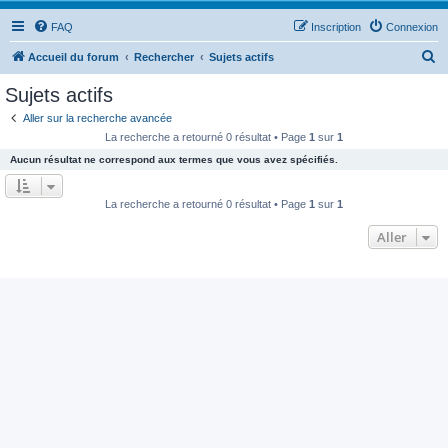
FAQ
Inscription
Connexion
R
Accueil du forum
Rechercher
Sujets actifs
e
Sujets actifs
c
Aller sur la recherche avancée
h
La recherche a retourné 0 résultat • Page
1
sur
1
e
Aucun résultat ne correspond aux termes que vous avez spécifiés.
r
c
La recherche a retourné 0 résultat • Page
1
sur
1
h
Aller
e
r