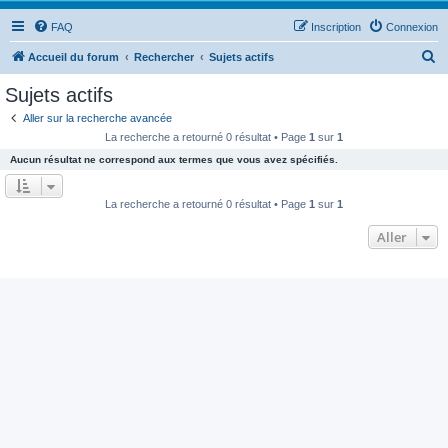
FAQ
Inscription
Connexion
R
Accueil du forum
Rechercher
Sujets actifs
e
Sujets actifs
c
Aller sur la recherche avancée
h
La recherche a retourné 0 résultat • Page
1
sur
1
e
Aucun résultat ne correspond aux termes que vous avez spécifiés.
r
c
La recherche a retourné 0 résultat • Page
1
sur
1
h
Aller
e
r