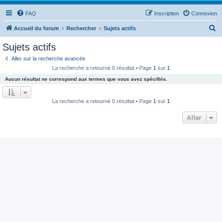
FAQ
Inscription
Connexion
R
Accueil du forum
Rechercher
Sujets actifs
e
Sujets actifs
c
Aller sur la recherche avancée
h
La recherche a retourné 0 résultat • Page
1
sur
1
e
Aucun résultat ne correspond aux termes que vous avez spécifiés.
r
c
La recherche a retourné 0 résultat • Page
1
sur
1
h
Aller
e
r